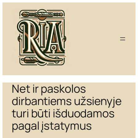
Eiti
prie
turinio
Net ir paskolos
dirbantiems užsienyje
turi būti išduodamos
pagal įstatymus