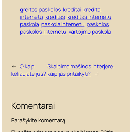
greitos paskolos
kreditai
kreditai
internetu
kreditas
kreditas internetu
paskola
paskola internetu
paskolos
paskolos internetu
vartojimo paskola
←
O kaip
Skalbimo mašinos interjere:
keliaujate jūs?
kaip jas pritaikyti?
→
Komentarai
Parašykite komentarą