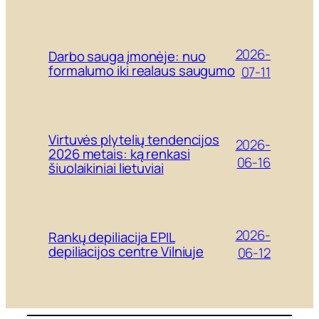
2026-
Darbo sauga įmonėje: nuo
formalumo iki realaus saugumo
07-11
Virtuvės plytelių tendencijos
2026-
2026 metais: ką renkasi
06-16
šiuolaikiniai lietuviai
2026-
Rankų depiliacija EPIL
depiliacijos centre Vilniuje
06-12