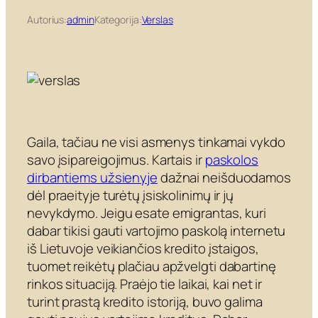
Autorius:
admin
Kategorija:
Verslas
Gaila, tačiau ne visi asmenys tinkamai vykdo
savo įsipareigojimus. Kartais ir
paskolos
dirbantiems užsienyje
dažnai neišduodamos
dėl praeityje turėtų įsiskolinimų ir jų
nevykdymo. Jeigu esate emigrantas, kuri
dabar tikisi gauti vartojimo paskolą internetu
iš Lietuvoje veikiančios kredito įstaigos,
tuomet reikėtų plačiau apžvelgti dabartinę
rinkos situaciją. Praėjo tie laikai, kai net ir
turint prastą kredito istoriją, buvo galima