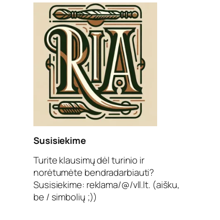
Susisiekime
Turite klausimų dėl turinio ir
norėtumėte bendradarbiauti?
Susisiekime: reklama/@/vll.lt. (aišku,
be / simbolių ;))