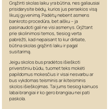
Grąžinti skolas laiku yra būtina, nes galiausiai
prisidarysite bėdų, kurios jus persekios visą
likusį gyvenimą. Padėtų nebent asmens
bankroto procedūra, bet aišku – ja
pasinaudoti gali ne visi asmenys. Grįžtant
prie skolinimosi temos, tiesiog verta
pabrėžti, kad nepaisant to kur dirbate,
būtina skolas grąžinti laiku ir pagal
susitarimą.
Jeigu skolos bus pradėtos išieškoti
priverstiniu būdu, tuomet teks mokėti
papildomus mokesčius ir visai nesvarbu ar
bus vykdomas teisminis ar ikiteisminis
skolos išieškojimas. Tai jums tiesiog kainuos
labai brangiai ir ko gero brangiau nei pati
paskola.