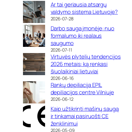
Ar tai geriausia atsargų
valdymo sistema Lietuvoje?
2026-07-28
Darbo sauga įmonėje: nuo
formalumo iki realaus
saugumo
2026-07-11
Virtuvės plytelių tendencijos
2026 metais: ką renkasi
šiuolaikiniai lietuviai
2026-06-16
Rankų depiliacija EPIL
depiliacijos centre Vilniuje
2026-06-12
Kaip užtikrinti mašinų saugą
ir tinkamai pasiruošti CE
ženklinimui
2026-05-09