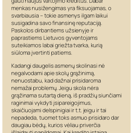
gauti naujus vartojimo kreditus. Dabar
menkas nusižengimas yra fiksuojamas, o
svarbiausia – tokie asmenys ilgam laikui
susigadina savo finansinę reputaciją.
Paskolos dirbantiems užsienyje ir
paprastiems Lietuvos gyventojams
suteikiamos labai griežta tvarka, kurią
siūloma įvertinti patiems.
Kadangi daugelis asmenų skolinasi nė
negalvodami apie skolų grąžinimą,
nenuostabu, kad dažnai prisidaroma
nemažai problemų. Jeigu skola nėra
grąžinama sutartą dieną, iš pradžių siunčiami
raginimai vykdyti įsipareigojimus,
skaičiuojami delspinigiai ir t.t. jeigu ir tai
nepadeda, tuomet toks asmuo prisidaro dar
daugiau bėdų, kurios vėliau priverčia
išlaidauti papildomai. Kai kredito įstaiga