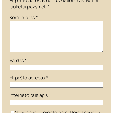
El. pašto adresas nebus skelbiamas.
Būtini
laukeliai pažymėti
*
Komentaras
*
Vardas
*
El. pašto adresas
*
Interneto puslapis
Noriu savo interneto naršyklėje išsaugoti