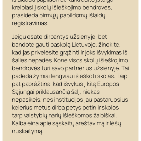
kreipiasi į skolų išieškojimo bendroves,
prasideda pirmųjų papildomų išlaidų
registravimas.
Jeigu esate dirbantys užsienyje, bet
bandote gauti paskolą Lietuvoje, žinokite,
kad jas privelėsite grąžinti ir joks išvykimas iš
šalies nepadės. Kone visos skolų išieškojimo
bendrovės turi savo partnerius užsienyje. Tai
padeda žymiai lengviau išieškoti skolas. Taip
pat pabrėžtina, kad išvykus į kitą Europos
Sąjungai priklausančią šalį, niekas
nepasikeis, nes institucijos jau pastaruosius
kelerius metus dirba petys petin ir skolos
tarp valstybių narių išieškomos žaibiškai.
Kalba eina apie sąskaitų areštavimą ir lėšų
nuskaitymą.