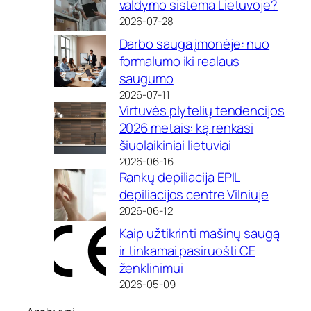
valdymo sistema Lietuvoje?
2026-07-28
Darbo sauga įmonėje: nuo
formalumo iki realaus
saugumo
2026-07-11
Virtuvės plytelių tendencijos
2026 metais: ką renkasi
šiuolaikiniai lietuviai
2026-06-16
Rankų depiliacija EPIL
depiliacijos centre Vilniuje
2026-06-12
Kaip užtikrinti mašinų saugą
ir tinkamai pasiruošti CE
ženklinimui
2026-05-09