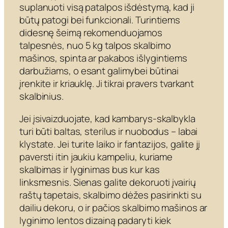
suplanuoti visą patalpos išdėstymą, kad ji
būtų patogi bei funkcionali. Turintiems
didesnę šeimą rekomenduojamos
talpesnės, nuo 5 kg talpos skalbimo
mašinos, spinta ar pakabos išlygintiems
darbužiams, o esant galimybei būtinai
įrenkite ir kriauklę. Ji tikrai pravers tvarkant
skalbinius.
Jei įsivaizduojate, kad kambarys-skalbykla
turi būti baltas, sterilus ir nuobodus – labai
klystate. Jei turite laiko ir fantazijos, galite jį
paversti itin jaukiu kampeliu, kuriame
skalbimas ir lyginimas bus kur kas
linksmesnis. Sienas galite dekoruoti įvairių
raštų tapetais, skalbimo dėžes pasirinkti su
dailiu dekoru, o ir pačios skalbimo mašinos ar
lyginimo lentos dizainą padaryti kiek