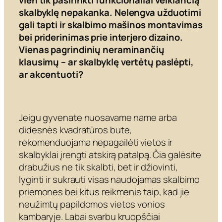
vien tik pasirinkti funkcionaliai veikiančią
skalbyklę nepakanka. Nelengva užduotimi
gali tapti ir skalbimo mašinos montavimas
bei priderinimas prie interjero dizaino.
Vienas pagrindinių neraminančių
klausimų – ar skalbyklę vertėtų paslėpti,
ar akcentuoti?
Jeigu gyvenate nuosavame name arba
didesnės kvadratūros bute,
rekomenduojama nepagailėti vietos ir
skalbyklai įrengti atskirą patalpą. Čia galėsite
drabužius ne tik skalbti, bet ir džiovinti,
lyginti ir sukrauti visas naudojamas skalbimo
priemones bei kitus reikmenis taip, kad jie
neužimtų papildomos vietos vonios
kambaryje. Labai svarbu kruopščiai