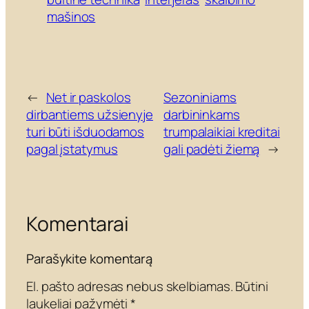
mašinos
←
Net ir paskolos
Sezoniniams
dirbantiems užsienyje
darbininkams
turi būti išduodamos
trumpalaikiai kreditai
pagal įstatymus
gali padėti žiemą
→
Komentarai
Parašykite komentarą
El. pašto adresas nebus skelbiamas.
Būtini
laukeliai pažymėti
*