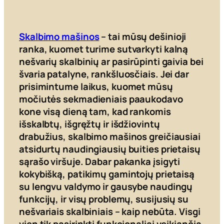
Skalbimo mašinos
– tai mūsų dešinioji
ranka, kuomet turime sutvarkyti kalną
nešvarių skalbinių ar pasirūpinti gaivia bei
švaria patalyne, rankšluosčiais. Jei dar
prisimintume laikus, kuomet mūsų
močiutės sekmadieniais paaukodavo
kone visą dieną tam, kad rankomis
išskalbtų, išgręžtų ir išdžiovintų
drabužius, skalbimo mašinos greičiausiai
atsidurtų naudingiausių buities prietaisų
sąrašo viršuje. Dabar pakanka įsigyti
kokybišką, patikimų gamintojų prietaisą
su lengvu valdymo ir gausybe naudingų
funkcijų, ir visų problemų, susijusių su
nešvariais skalbiniais – kaip nebūta. Visgi