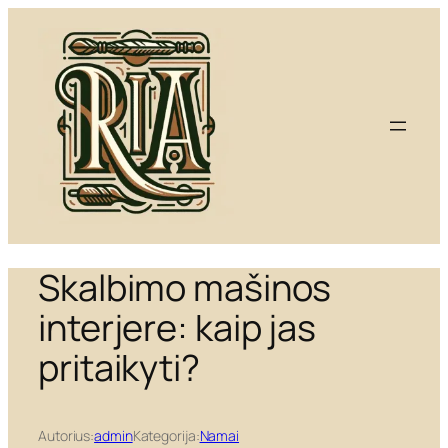
Eiti
prie
turinio
Skalbimo mašinos
interjere: kaip jas
pritaikyti?
Autorius:
admin
Kategorija:
Namai