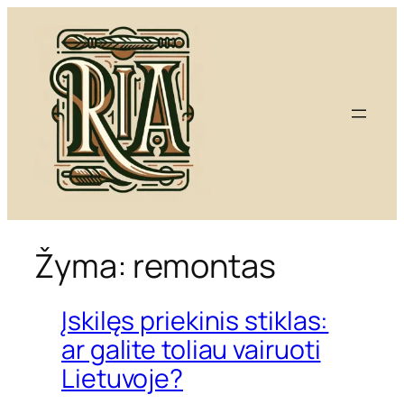
Eiti
prie
turinio
Žyma:
remontas
Įskilęs priekinis stiklas:
ar galite toliau vairuoti
Lietuvoje?