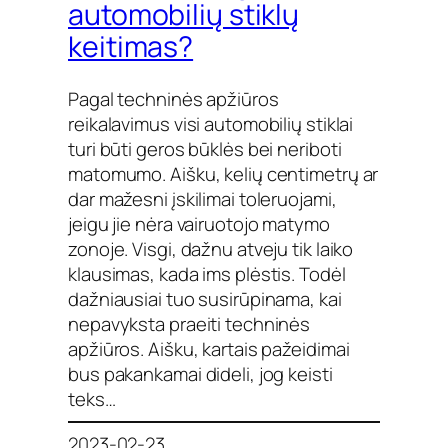
automobilių stiklų
keitimas?
Pagal techninės apžiūros
reikalavimus visi automobilių stiklai
turi būti geros būklės bei neriboti
matomumo. Aišku, kelių centimetrų ar
dar mažesni įskilimai toleruojami,
jeigu jie nėra vairuotojo matymo
zonoje. Visgi, dažnu atveju tik laiko
klausimas, kada ims plėstis. Todėl
dažniausiai tuo susirūpinama, kai
nepavyksta praeiti techninės
apžiūros. Aišku, kartais pažeidimai
bus pakankamai dideli, jog keisti
teks…
2023-02-23