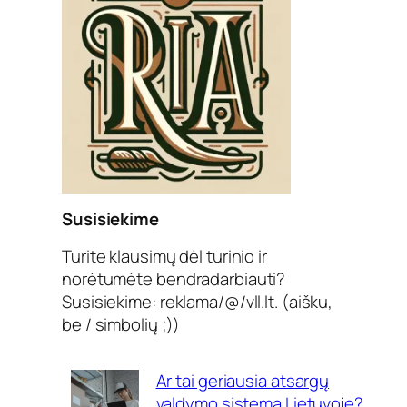
Susisiekime
Turite klausimų dėl turinio ir
norėtumėte bendradarbiauti?
Susisiekime: reklama/@/vll.lt. (aišku,
be / simbolių ;))
Ar tai geriausia atsargų
valdymo sistema Lietuvoje?