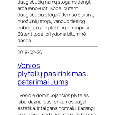
daugiabučių namų stogams dengti
arba renovuoti. Kodėl būtent
daugiabučių stogai? Jei nuo šlaitinių,
nuožulnių stogų vanduo tiesiog
nubėga, o ant plokščių – kaupiasi.
Būtent todėl prilydoma bituminė
danga…
2019-02-26
Vonios
plytelių pasirinkimas:
patarimai Jums
Vonioje dominuojančios plytelės
labai dažnai pasirenkamos pagal
estetiką. Ir tai gana normalu, kadangi
su šio tipo medžiagomis nedirbantys