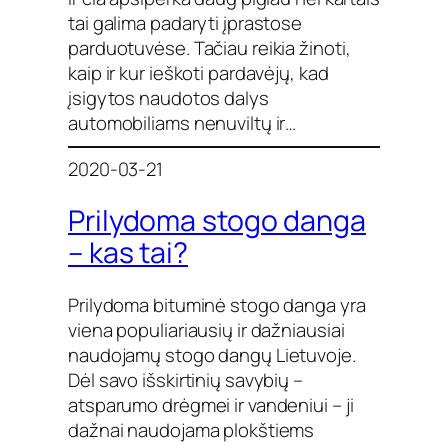
tai galima padaryti įprastose
parduotuvėse. Tačiau reikia žinoti,
kaip ir kur ieškoti pardavėjų, kad
įsigytos naudotos dalys
automobiliams nenuviltų ir…
2020-03-21
Prilydoma stogo danga
– kas tai?
Prilydoma bituminė stogo danga yra
viena populiariausių ir dažniausiai
naudojamų stogo dangų Lietuvoje.
Dėl savo išskirtinių savybių –
atsparumo drėgmei ir vandeniui – ji
dažnai naudojama plokštiems