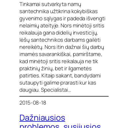
Tinkamai sutvarkyta namų
santechnika užtikrina kokybiškas
gyvenimo sąlygas ir padeda išvengti
nelaimių ateityje. Nors minėtoji sritis
reikalauja gana didelių investicijų,
lėšų santechnikos darbams gailėti
nereikėtų. Nors itin dažnai šių darbų
imamės savarankiškai, pamirštame,
kad minėtoji sritis reikalauja ne tik
praktinių žinių, bet ir ilgametės
patirties. Kitaip sakant, bandydami
sutaupyti galime prarasti kur kas
daugiau. Specialistai…
2015-08-18
Dažniausios
problemos, susijusios