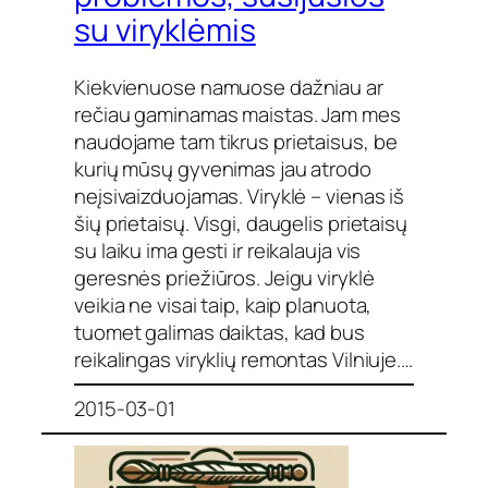
su viryklėmis
Kiekvienuose namuose dažniau ar
rečiau gaminamas maistas. Jam mes
naudojame tam tikrus prietaisus, be
kurių mūsų gyvenimas jau atrodo
neįsivaizduojamas. Viryklė – vienas iš
šių prietaisų. Visgi, daugelis prietaisų
su laiku ima gesti ir reikalauja vis
geresnės priežiūros. Jeigu viryklė
veikia ne visai taip, kaip planuota,
tuomet galimas daiktas, kad bus
reikalingas viryklių remontas Vilniuje.…
2015-03-01