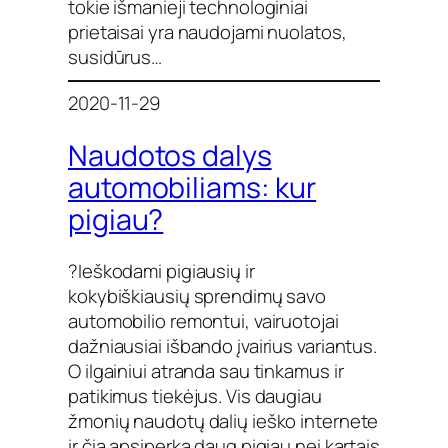
tokie išmanieji technologiniai
prietaisai yra naudojami nuolatos,
susidūrus…
2020-11-29
Naudotos dalys
automobiliams: kur
pigiau?
?Ieškodami pigiausių ir
kokybiškiausių sprendimų savo
automobilio remontui, vairuotojai
dažniausiai išbando įvairius variantus.
O ilgainiui atranda sau tinkamus ir
patikimus tiekėjus. Vis daugiau
žmonių naudotų dalių ieško internete
ir čia apsiperka daug pigiau nei kartais