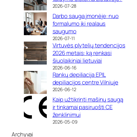
2026-07-28
Darbo sauga įmonėje: nuo
formalumo iki realaus
saugumo
2026-07-11
Virtuvės plytelių tendencijos
2026 metais: ką renkasi
šiuolaikiniai lietuviai
2026-06-16
Rankų depiliacija EPIL
depiliacijos centre Vilniuje
2026-06-12
Kaip užtikrinti mašinų saugą
ir tinkamai pasiruošti CE
ženklinimui
2026-05-09
Archyvai