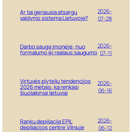
2026-
Ar tai geriausia atsargų
valdymo sistema Lietuvoje?
07-28
2026-
Darbo sauga įmonėje: nuo
formalumo iki realaus saugumo
07-11
Virtuvės plytelių tendencijos
2026-
2026 metais: ką renkasi
06-16
šiuolaikiniai lietuviai
2026-
Rankų depiliacija EPIL
depiliacijos centre Vilniuje
06-12