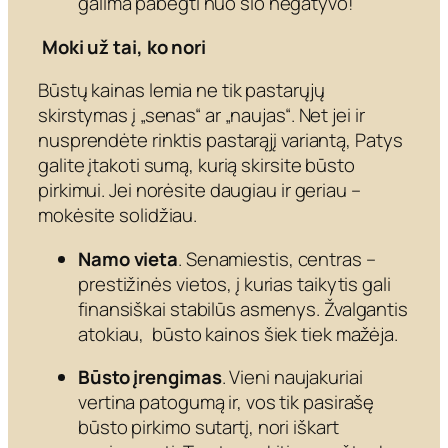
galima pabėgti nuo šio negatyvo!
Moki už tai, ko nori
Būstų kainas lemia ne tik pastarųjų
skirstymas į „senas“ ar „naujas“. Net jei ir
nusprendėte rinktis pastarąjį variantą, Patys
galite įtakoti sumą, kurią skirsite būsto
pirkimui. Jei norėsite daugiau ir geriau –
mokėsite solidžiau.
Namo vieta
. Senamiestis, centras –
prestižinės vietos, į kurias taikytis gali
finansiškai stabilūs asmenys. Žvalgantis
atokiau, būsto kainos šiek tiek mažėja.
Būsto įrengimas
. Vieni naujakuriai
vertina patogumą ir, vos tik pasirašę
būsto pirkimo sutartį, nori iškart