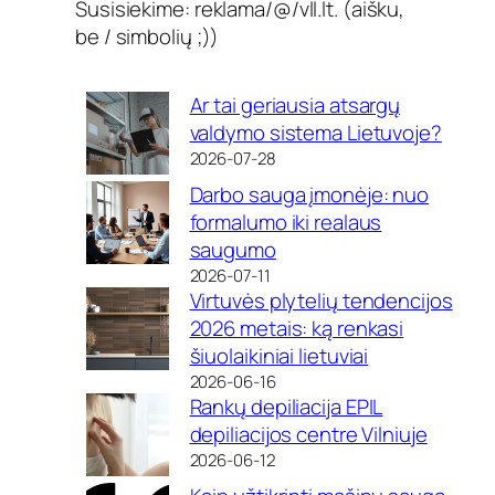
Susisiekime: reklama/@/vll.lt. (aišku,
be / simbolių ;))
Ar tai geriausia atsargų
valdymo sistema Lietuvoje?
2026-07-28
Darbo sauga įmonėje: nuo
formalumo iki realaus
saugumo
2026-07-11
Virtuvės plytelių tendencijos
2026 metais: ką renkasi
šiuolaikiniai lietuviai
2026-06-16
Rankų depiliacija EPIL
depiliacijos centre Vilniuje
2026-06-12