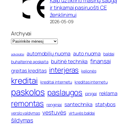
Kaip užtikrinti mašinų saugą
ir tinkamai pasiruošti CE
ženklinimui
2026-05-09
Archyvai
automobilių nuoma
auto nuoma
baldai
advokatai
finansai
buitinė technika
buhalterinė apskaita
interjeras
greitas kreditas
kelionės
kreditai
kreditai internetu
kreditas internetu
paskolos
paslaugos
reklama
pinigai
remontas
santechnika
statybos
renginiai
vestuvės
verslo valdymas
virtuvės baldai
šildymas