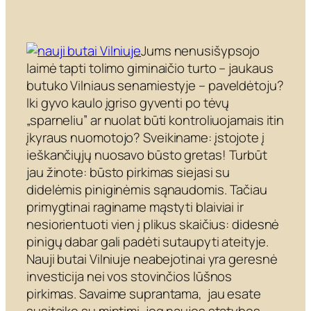
Jums nenusišypsojo
laimė tapti tolimo giminaičio turto – jaukaus
butuko Vilniaus senamiestyje – paveldėtoju?
Iki gyvo kaulo įgriso gyventi po tėvų
„sparneliu” ar nuolat būti kontroliuojamais itin
įkyraus nuomotojo? Sveikiname: įstojote į
ieškančiųjų nuosavo būsto gretas! Turbūt
jau žinote: būsto pirkimas siejasi su
didelėmis piniginėmis sąnaudomis. Tačiau
primygtinai raginame mąstyti blaiviai ir
nesiorientuoti vien į plikus skaičius: didesnė
pinigų dabar gali padėti sutaupyti ateityje.
Nauji butai Vilniuje neabejotinai yra geresnė
investicija nei vos stovinčios lūšnos
pirkimas. Savaime suprantama, jau esate