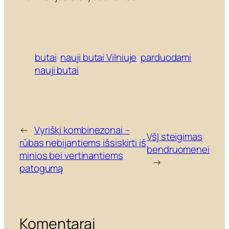
butai
nauji butai Vilniuje
parduodami
nauji butai
←
Vyriški kombinezonai –
VšĮ steigimas
rūbas nebijantiems išsiskirti iš
bendruomenei
minios bei vertinantiems
→
patogumą
Komentarai