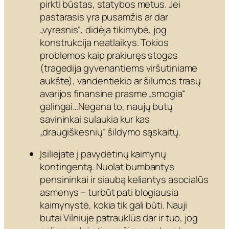
pirkti būstas, statybos metus. Jei
pastarasis yra pusamžis ar dar
„vyresnis“, didėja tikimybė, jog
konstrukcija neatlaikys. Tokios
problemos kaip prakiuręs stogas
(tragedija gyvenantiems viršutiniame
aukšte), vandentiekio ar šilumos trasų
avarijos finansine prasme „smogia“
galingai…Negana to, naujų butų
savininkai sulaukia kur kas
„draugiškesnių“ šildymo sąskaitų.
Įsiliejate į pavydėtinų kaimynų
kontingentą. Nuolat bumbantys
pensininkai ir siaubą keliantys asocialūs
asmenys – turbūt pati blogiausia
kaimynystė, kokia tik gali būti. Nauji
butai Vilniuje patrauklūs dar ir tuo, jog