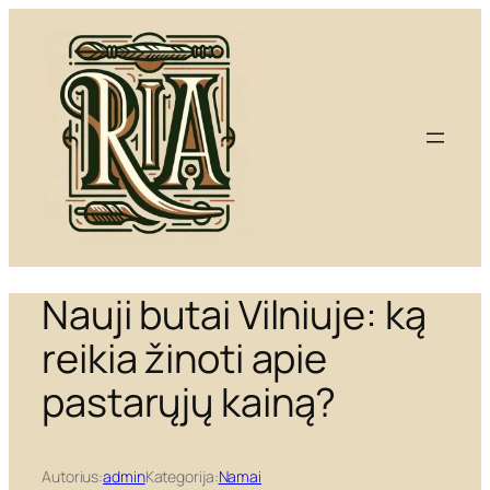
Eiti
prie
turinio
Nauji butai Vilniuje: ką
reikia žinoti apie
pastarųjų kainą?
Autorius:
admin
Kategorija:
Namai