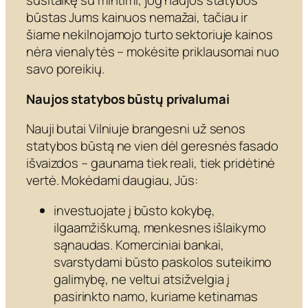
susitaikę su mintimi, jog naujos statybos
būstas Jums kainuos nemažai, tačiau ir
šiame nekilnojamojo turto sektoriuje kainos
nėra vienalytės – mokėsite priklausomai nuo
savo poreikių.
Naujos statybos būstų privalumai
Nauji butai Vilniuje brangesni už senos
statybos būstą ne vien dėl geresnės fasado
išvaizdos – gaunama tiek reali, tiek pridėtinė
vertė. Mokėdami daugiau, Jūs:
investuojate į būsto kokybę,
ilgaamžiškumą, menkesnes išlaikymo
sąnaudas. Komerciniai bankai,
svarstydami būsto paskolos suteikimo
galimybę, ne veltui atsižvelgia į
pasirinkto namo, kuriame ketinamas