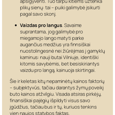
apsigyventi. Tuo tarpu kitiems užtenka
plikų sienų: tai – puiki galimybė įsikurti
pagal savo skonį.
Vaizdas pro langus
. Savaime
suprantama, jog galimybė pro
miegamojo lango matyti parke
augančius medžius yra finnsiškai
nuostolingesnė nei žiūrėjimas į gamyklų
kaminus: nauji butai Vilniuje, identiški
kitomis savybėmis, bet besiskiriantys
vaizdu pro langą, kainuoja skirtingai.
Šie ir keletas kitų nepaminėtų kainos faktorių
– subjektyvūs, tačiau darantys žymų poveikį
buto kainos atžvilgiu. Visada atsiras pirkėjų,
finansiškai pajėgių išpildyti visus savo
įgūdžius, tačiau bus ir tų, kuriuos tenkins
vien naujos statybos faktas.