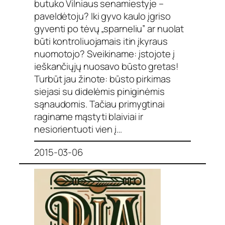
butuko Vilniaus senamiestyje –
paveldėtoju? Iki gyvo kaulo įgriso
gyventi po tėvų „sparneliu” ar nuolat
būti kontroliuojamais itin įkyraus
nuomotojo? Sveikiname: įstojote į
ieškančiųjų nuosavo būsto gretas!
Turbūt jau žinote: būsto pirkimas
siejasi su didelėmis piniginėmis
sąnaudomis. Tačiau primygtinai
raginame mąstyti blaiviai ir
nesiorientuoti vien į…
2015-03-06