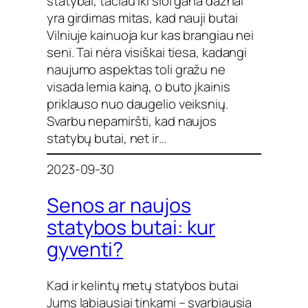
statybai, tačiau iki šiol gana dažnai
yra girdimas mitas, kad nauji butai
Vilniuje kainuoja kur kas brangiau nei
seni. Tai nėra visiškai tiesa, kadangi
naujumo aspektas toli gražu ne
visada lemia kainą, o buto įkainis
priklauso nuo daugelio veiksnių.
Svarbu nepamiršti, kad naujos
statybų butai, net ir…
2023-09-30
Senos ar naujos
statybos butai: kur
gyventi?
Kad ir kelintų metų statybos butai
Jums labiausiai tinkami – svarbiausia