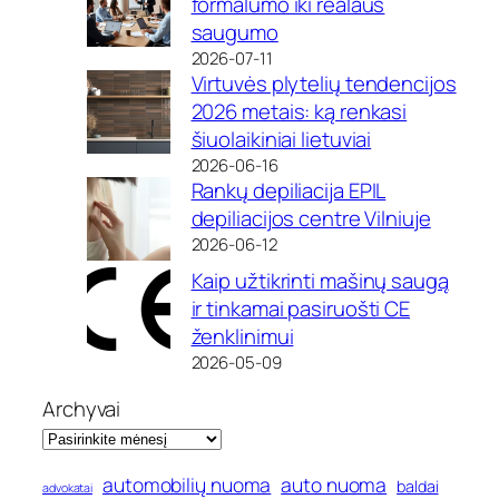
formalumo iki realaus
saugumo
2026-07-11
Virtuvės plytelių tendencijos
2026 metais: ką renkasi
šiuolaikiniai lietuviai
2026-06-16
Rankų depiliacija EPIL
depiliacijos centre Vilniuje
2026-06-12
Kaip užtikrinti mašinų saugą
ir tinkamai pasiruošti CE
ženklinimui
2026-05-09
Archyvai
automobilių nuoma
auto nuoma
baldai
advokatai