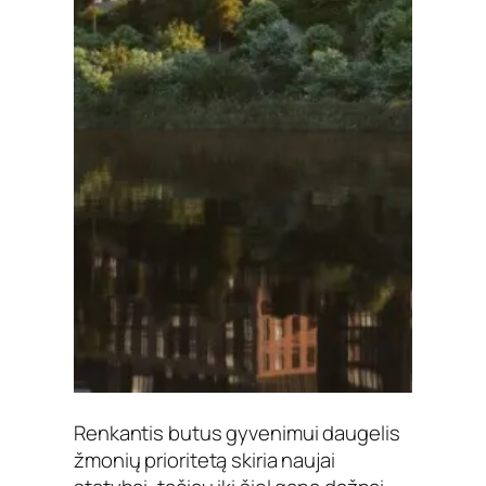
Renkantis butus gyvenimui daugelis
žmonių prioritetą skiria naujai