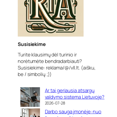
Susisiekime
Turite klausimų dėl turinio ir
norėtumėte bendradarbiauti?
Susisiekime: reklama/@/vll.lt. (aišku,
be / simbolių ;))
Ar tai geriausia atsargų
valdymo sistema Lietuvoje?
2026-07-28
Darbo sauga įmonėje: nuo