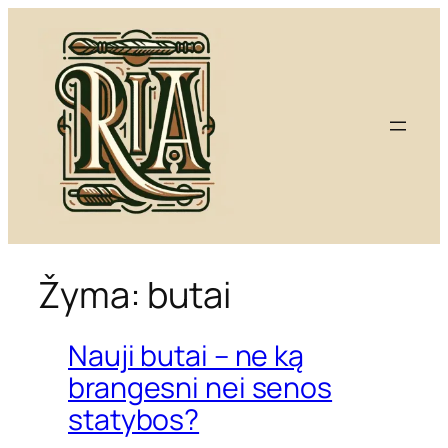
Eiti
prie
turinio
Žyma:
butai
Nauji butai – ne ką
brangesni nei senos
statybos?