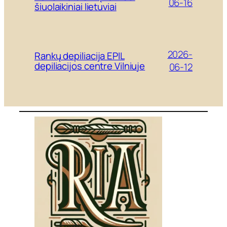
06-16
šiuolaikiniai lietuviai
2026-
Rankų depiliacija EPIL
depiliacijos centre Vilniuje
06-12