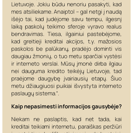
Lietuvoje. Jokiu būdu nenoriu pasakyti, kad
mes atsiliekame. Anaiptol – gal netgi į naudą
išėjo tai, kad judėjome savu tempu, ilgesnį
laiką paskolų teikimo sferoje vyravo realus
bendravimas. Tiesa, ilgainiui pastebėjome,
kad greitieji kreditai akcijos, t.y. mažosios
paskolos be palūkanų, pradėjo dominti vis
daugiau žmonių, o tuo metu sparčiai vystėsi
ir interneto verslai. Mūsų įmonė dirba ilgiau
nei dauguma kredito teikėjų Lietuvoje, tad
praėjome daugybę įvairiausių etapų. Šiuo
metu džiaugiuosi puikiai išvystyta interneto
paslaugų sistema.“.
Kaip nepasimesti informacijos gausybėje?
Niekam ne paslaptis, kad net tada, kai
kreditai teikiami internetu, paraiškas peržiūri