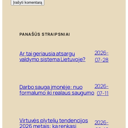
PANAŠŪS STRAIPSNIAI
2026-
Ar tai geriausia atsargų
valdymo sistema Lietuvoje?
07-28
2026-
Darbo sauga įmonėje: nuo
formalumo iki realaus saugumo
07-11
Virtuvės plytelių tendencijos
2026-
2026 metais: ką renkasi