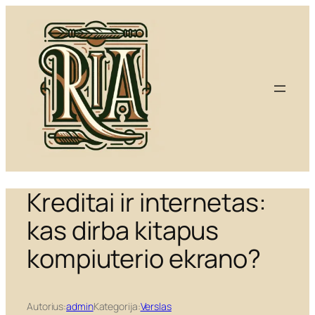
Eiti
prie
turinio
Kreditai ir internetas:
kas dirba kitapus
kompiuterio ekrano?
Autorius:
admin
Kategorija:
Verslas