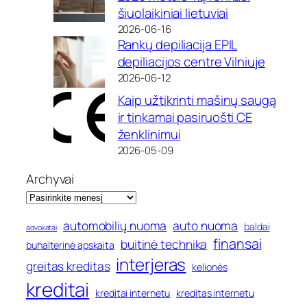
šiuolaikiniai lietuviai
2026-06-16
Rankų depiliacija EPIL
depiliacijos centre Vilniuje
2026-06-12
Kaip užtikrinti mašinų saugą
ir tinkamai pasiruošti CE
ženklinimui
2026-05-09
Archyvai
automobilių nuoma
auto nuoma
baldai
advokatai
finansai
buitinė technika
buhalterinė apskaita
interjeras
greitas kreditas
kelionės
kreditai
kreditai internetu
kreditas internetu