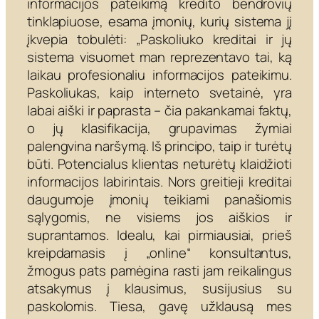
informacijos pateikimą kredito bendrovių
tinklapiuose, esama įmonių, kurių sistema jį
įkvepia tobulėti: „Paskoliuko kreditai ir jų
sistema visuomet man reprezentavo tai, ką
laikau profesionaliu informacijos pateikimu.
Paskoliukas, kaip interneto svetainė, yra
labai aiški ir paprasta – čia pakankamai faktų,
o jų klasifikacija, grupavimas žymiai
palengvina naršymą. Iš principo, taip ir turėtų
būti. Potencialus klientas neturėtų klaidžioti
informacijos labirintais. Nors greitieji kreditai
daugumoje įmonių teikiami panašiomis
sąlygomis, ne visiems jos aiškios ir
suprantamos. Idealu, kai pirmiausiai, prieš
kreipdamasis į „online“ konsultantus,
žmogus pats pamėgina rasti jam reikalingus
atsakymus į klausimus, susijusius su
paskolomis. Tiesa, gavę užklausą mes