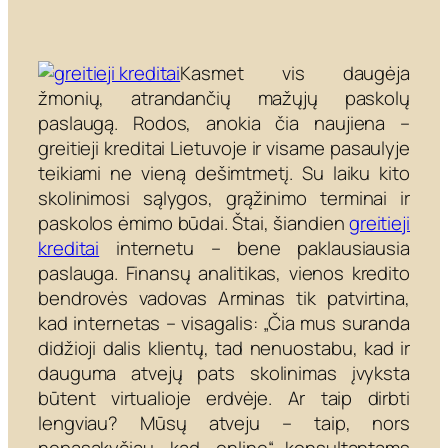
Kasmet vis daugėja
žmonių, atrandančių mažųjų paskolų
paslaugą. Rodos, anokia čia naujiena –
greitieji kreditai Lietuvoje ir visame pasaulyje
teikiami ne vieną dešimtmetį. Su laiku kito
skolinimosi sąlygos, grąžinimo terminai ir
paskolos ėmimo būdai. Štai, šiandien
greitieji
kreditai
internetu – bene paklausiausia
paslauga. Finansų analitikas, vienos kredito
bendrovės vadovas Arminas tik patvirtina,
kad internetas – visagalis: „Čia mus suranda
didžioji dalis klientų, tad nenuostabu, kad ir
dauguma atvejų pats skolinimas įvyksta
būtent virtualioje erdvėje. Ar taip dirbti
lengviau? Mūsų atveju – taip, nors