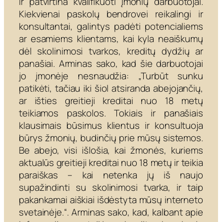
ir patvirtina kvalifikuoti įmonių darbuotojai.
Kiekvienai paskolų bendrovei reikalingi ir
konsultantai, galintys padėti potencialiems
ar esamiems klientams, kai kyla neaiškumų
dėl skolinimosi tvarkos, kreditų dydžių ar
panašiai. Arminas sako, kad šie darbuotojai
jo įmonėje nesnaudžia: „Turbūt sunku
patikėti, tačiau iki šiol atsiranda abejojančių,
ar išties greitieji kreditai nuo 18 metų
teikiamos paskolos. Tokiais ir panašiais
klausimais būsimus klientus ir konsultuoja
būrys žmonių, budinčių prie mūsų sistemos.
Be abejo, visi išlošia, kai žmonės, kuriems
aktualūs greitieji kreditai nuo 18 metų ir teikia
paraiškas – kai netenka jų iš naujo
supažindinti su skolinimosi tvarka, ir taip
pakankamai aiškiai išdėstyta mūsų interneto
svetainėje.“. Arminas sako, kad, kalbant apie