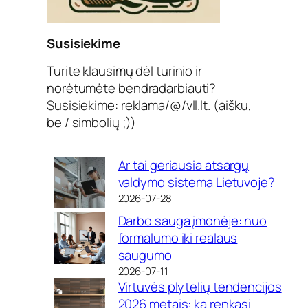
Susisiekime
Turite klausimų dėl turinio ir
norėtumėte bendradarbiauti?
Susisiekime: reklama/@/vll.lt. (aišku,
be / simbolių ;))
Ar tai geriausia atsargų
valdymo sistema Lietuvoje?
2026-07-28
Darbo sauga įmonėje: nuo
formalumo iki realaus
saugumo
2026-07-11
Virtuvės plytelių tendencijos
2026 metais: ką renkasi