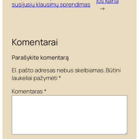
jos kaina
susijusių klausimų sprendimas
→
Komentarai
Parašykite komentarą
El. pašto adresas nebus skelbiamas.
Būtini
laukeliai pažymėti
*
Komentaras
*