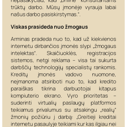
nepasakyčiau, kad „online“ konsultantams
trūktų darbo. Mūsų įmonėje vyrauja labai
našus darbo pasiskirstymas.“.
Viskas prasideda nuo žmogaus
Arminas pradeda nuo to, kad už kiekvienos
internetu dirbančios įmonės slypi „žmogaus
intelektas“. Skaičiuoklės, registracijos
sistemos, netgi reklama – visa tai sukurta
darbščių technologijų specialistų rankomis.
Kreditų įmonės vadovo nuomone,
neįmanoma atsiriboti nuo to, kad kredito
paraiškas tikrina darbuotojai kitapus
kompiuterio ekrano. Vyro prioritetas –
suderinti virtualių paslaugų platformos
teikiamus privalumus su atsakingu „realių“
žmonių požiūriu į darbą: „Greitieji kreditai
internetu pasaulyje teikiami kur kas ilgiau nei