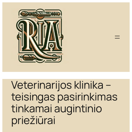
Eiti
prie
turinio
Veterinarijos klinika –
teisingas pasirinkimas
tinkamai augintinio
priežiūrai