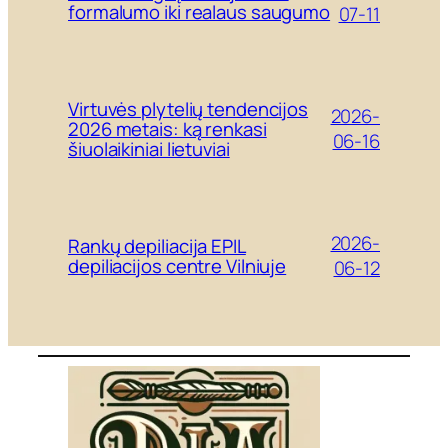
formalumo iki realaus saugumo
07-11
Virtuvės plytelių tendencijos
2026-
2026 metais: ką renkasi
06-16
šiuolaikiniai lietuviai
2026-
Rankų depiliacija EPIL
depiliacijos centre Vilniuje
06-12