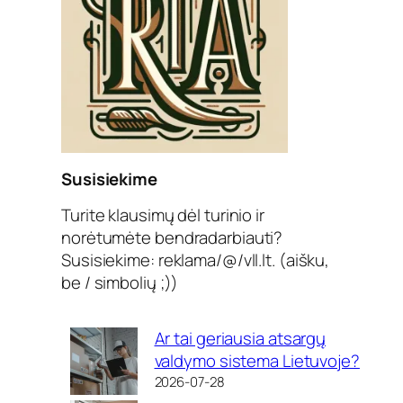
Susisiekime
Turite klausimų dėl turinio ir
norėtumėte bendradarbiauti?
Susisiekime: reklama/@/vll.lt. (aišku,
be / simbolių ;))
Ar tai geriausia atsargų
valdymo sistema Lietuvoje?
2026-07-28