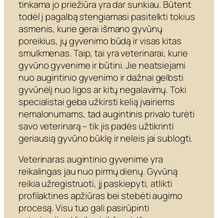
tinkama jo priežiūra yra dar sunkiau. Būtent
todėl į pagalbą stengiamasi pasitelkti tokius
asmenis, kurie gerai išmano gyvūnų
poreikius, jų gyvenimo būdą ir visas kitas
smulkmenas. Taip, tai yra veterinarai, kurie
gyvūno gyvenime ir būtini. Jie neatsiejami
nuo augintinio gyvenimo ir dažnai gelbsti
gyvūnėlį nuo ligos ar kitų negalavimų. Toki
specialistai geba užkirsti kelią įvairiems
nemalonumams, tad augintinis privalo turėti
savo veterinarą – tik jis padės užtikrinti
geriausią gyvūno būklę ir neleis jai sublogti.
Veterinaras augintinio gyvenime yra
reikalingas jau nuo pirmų dienų. Gyvūną
reikia užregistruoti, jį paskiepyti, atlikti
profilaktines apžiūras bei stebėti augimo
procesą. Visu tuo gali pasirūpinti