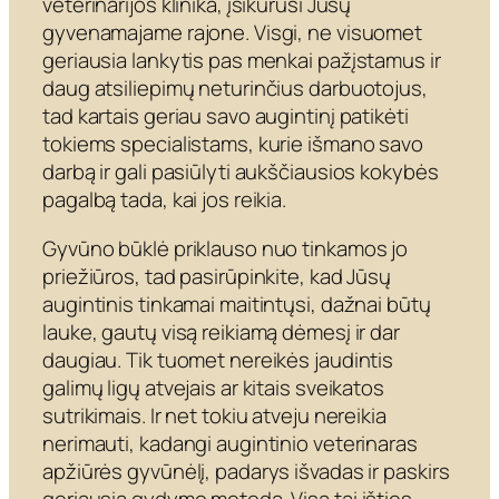
veterinarijos klinika, įsikūrusi Jūsų
gyvenamajame rajone. Visgi, ne visuomet
geriausia lankytis pas menkai pažįstamus ir
daug atsiliepimų neturinčius darbuotojus,
tad kartais geriau savo augintinį patikėti
tokiems specialistams, kurie išmano savo
darbą ir gali pasiūlyti aukščiausios kokybės
pagalbą tada, kai jos reikia.
Gyvūno būklė priklauso nuo tinkamos jo
priežiūros, tad pasirūpinkite, kad Jūsų
augintinis tinkamai maitintųsi, dažnai būtų
lauke, gautų visą reikiamą dėmesį ir dar
daugiau. Tik tuomet nereikės jaudintis
galimų ligų atvejais ar kitais sveikatos
sutrikimais. Ir net tokiu atveju nereikia
nerimauti, kadangi augintinio veterinaras
apžiūrės gyvūnėlį, padarys išvadas ir paskirs
geriausią gydymo metodą. Visa tai išties