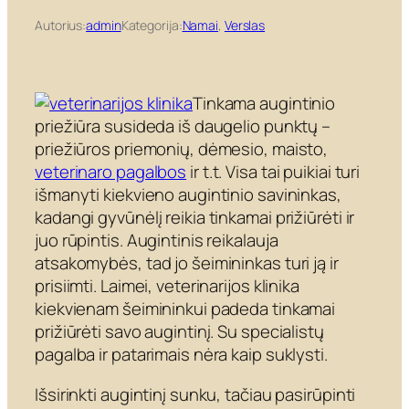
Autorius:
admin
Kategorija:
Namai
, 
Verslas
Tinkama augintinio
priežiūra susideda iš daugelio punktų –
priežiūros priemonių, dėmesio, maisto,
veterinaro pagalbos
ir t.t. Visa tai puikiai turi
išmanyti kiekvieno augintinio savininkas,
kadangi gyvūnėlį reikia tinkamai prižiūrėti ir
juo rūpintis. Augintinis reikalauja
atsakomybės, tad jo šeimininkas turi ją ir
prisiimti. Laimei, veterinarijos klinika
kiekvienam šeimininkui padeda tinkamai
prižiūrėti savo augintinį. Su specialistų
pagalba ir patarimais nėra kaip suklysti.
Išsirinkti augintinį sunku, tačiau pasirūpinti