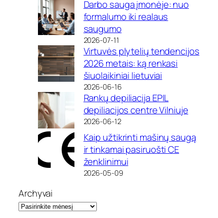
Darbo sauga įmonėje: nuo
formalumo iki realaus
saugumo
2026-07-11
Virtuvės plytelių tendencijos
2026 metais: ką renkasi
šiuolaikiniai lietuviai
2026-06-16
Rankų depiliacija EPIL
depiliacijos centre Vilniuje
2026-06-12
Kaip užtikrinti mašinų saugą
ir tinkamai pasiruošti CE
ženklinimui
2026-05-09
Archyvai