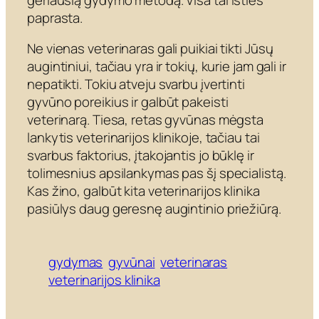
paprasta.
Ne vienas veterinaras gali puikiai tikti Jūsų
augintiniui, tačiau yra ir tokių, kurie jam gali ir
nepatikti. Tokiu atveju svarbu įvertinti
gyvūno poreikius ir galbūt pakeisti
veterinarą. Tiesa, retas gyvūnas mėgsta
lankytis veterinarijos klinikoje, tačiau tai
svarbus faktorius, įtakojantis jo būklę ir
tolimesnius apsilankymas pas šį specialistą.
Kas žino, galbūt kita veterinarijos klinika
pasiūlys daug geresnę augintinio priežiūrą.
gydymas
gyvūnai
veterinaras
veterinarijos klinika