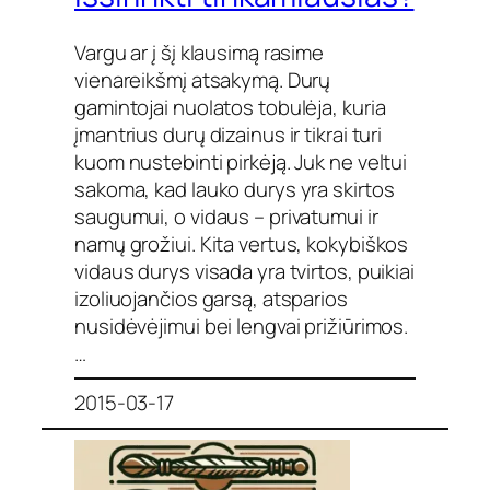
Vargu ar į šį klausimą rasime
vienareikšmį atsakymą. Durų
gamintojai nuolatos tobulėja, kuria
įmantrius durų dizainus ir tikrai turi
kuom nustebinti pirkėją. Juk ne veltui
sakoma, kad lauko durys yra skirtos
saugumui, o vidaus – privatumui ir
namų grožiui. Kita vertus, kokybiškos
vidaus durys visada yra tvirtos, puikiai
izoliuojančios garsą, atsparios
nusidėvėjimui bei lengvai prižiūrimos.
…
2015-03-17