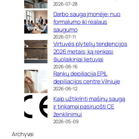
2026-07-28
Darbo sauga įmonėje: nuo
formalumo iki realaus
saugumo
2026-07-11
Virtuvės plytelių tendencijos
2026 metais: ką renkasi
šiuolaikiniai lietuviai
2026-06-16
Rankų depiliacija EPIL
depiliacijos centre Vilniuje
2026-06-12
Kaip užtikrinti mašinų saugą
ir tinkamai pasiruošti CE
ženklinimui
2026-05-09
Archyvai