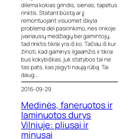
dilema kokias grindis, sienas, tapetus
rinktis. Statant būstą ar jį
remontuojant visuomet iškyla
problema dėl pasirinkimo, nes rinkoje
įvairiausių medžiagų bei gamintojų,
tad rinktis tikrai yra iš ko. Tačiau iš kur
žinoti, kad gaminys ilgaamžis ir tikrai
bus kokybiškas, juk statybos tai ne
tas pats, kas įsigyti naują rūbą. Tai
daug…
2016-09-29
Medinės, faneruotos ir
laminuotos durys
Vilniuje: pliusai ir
minusai