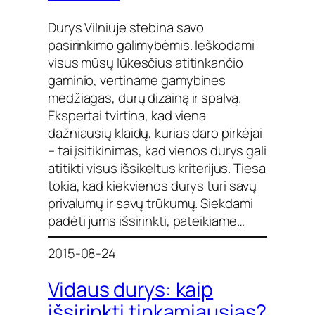
Durys Vilniuje stebina savo
pasirinkimo galimybėmis. Ieškodami
visus mūsų lūkesčius atitinkančio
gaminio, vertiname gamybines
medžiagas, durų dizainą ir spalvą.
Ekspertai tvirtina, kad viena
dažniausių klaidų, kurias daro pirkėjai
– tai įsitikinimas, kad vienos durys gali
atitikti visus išsikeltus kriterijus. Tiesa
tokia, kad kiekvienos durys turi savų
privalumų ir savų trūkumų. Siekdami
padėti jums išsirinkti, pateikiame…
2015-08-24
Vidaus durys: kaip
išsirinkti tinkamiausias?