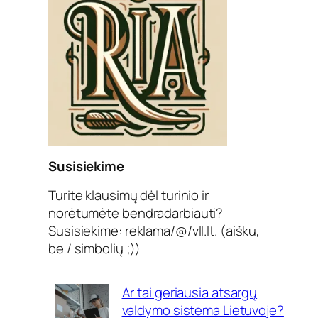
Susisiekime
Turite klausimų dėl turinio ir
norėtumėte bendradarbiauti?
Susisiekime: reklama/@/vll.lt. (aišku,
be / simbolių ;))
Ar tai geriausia atsargų
valdymo sistema Lietuvoje?