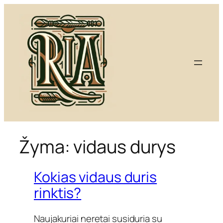
Eiti
prie
turinio
Žyma:
vidaus durys
Kokias vidaus duris
rinktis?
Naujakuriai neretai susiduria su