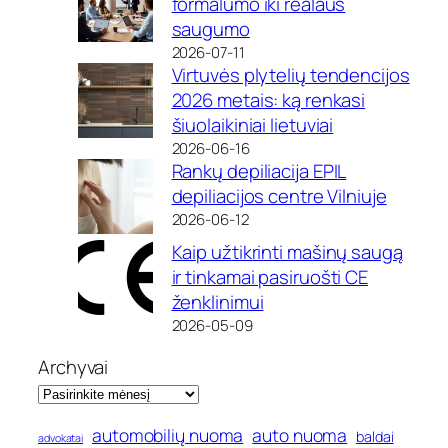
formalumo iki realaus
saugumo
2026-07-11
Virtuvės plytelių tendencijos
2026 metais: ką renkasi
šiuolaikiniai lietuviai
2026-06-16
Rankų depiliacija EPIL
depiliacijos centre Vilniuje
2026-06-12
Kaip užtikrinti mašinų saugą
ir tinkamai pasiruošti CE
ženklinimui
2026-05-09
Archyvai
automobilių nuoma
auto nuoma
baldai
advokatai