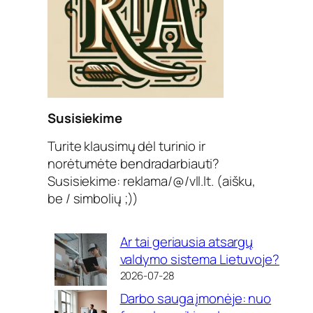
Susisiekime
Turite klausimų dėl turinio ir
norėtumėte bendradarbiauti?
Susisiekime: reklama/@/vll.lt. (aišku,
be / simbolių ;))
Ar tai geriausia atsargų
valdymo sistema Lietuvoje?
2026-07-28
Darbo sauga įmonėje: nuo