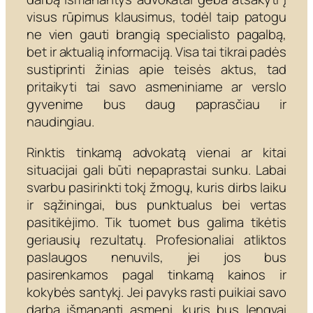
visus rūpimus klausimus, todėl taip patogu
ne vien gauti brangią specialisto pagalbą,
bet ir aktualią informaciją. Visa tai tikrai padės
sustiprinti žinias apie teisės aktus, tad
pritaikyti tai savo asmeniniame ar verslo
gyvenime bus daug paprasčiau ir
naudingiau.
Rinktis tinkamą advokatą vienai ar kitai
situacijai gali būti nepaprastai sunku. Labai
svarbu pasirinkti tokį žmogų, kuris dirbs laiku
ir sąžiningai, bus punktualus bei vertas
pasitikėjimo. Tik tuomet bus galima tikėtis
geriausių rezultatų. Profesionaliai atliktos
paslaugos nenuvils, jei jos bus
pasirenkamos pagal tinkamą kainos ir
kokybės santykį. Jei pavyks rasti puikiai savo
darbą išmanantį asmenį, kuris bus lengvai