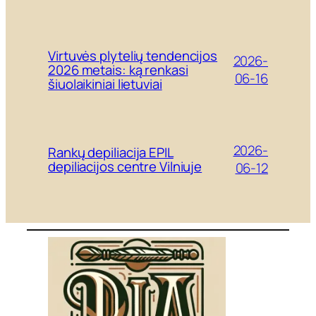
Virtuvės plytelių tendencijos
2026-
2026 metais: ką renkasi
06-16
šiuolaikiniai lietuviai
2026-
Rankų depiliacija EPIL
depiliacijos centre Vilniuje
06-12