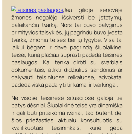
Jau gilioje senovėje
žmonės negalėjo išsiversti be įstatymų,
palaikančių tvarką. Nors tai buvo palyginus
primityvios taisyklės, jų pagrindu buvo įvesta
tvarka, žmonių teisės bei jų lygybė. Visa tai
laikui bėgant ir davė pagrindą šiuolaikinei
teisei, kurią plačiau suprasti padeda teisinės
paslaugos. Kai tenka dirbti su svarbiais
dokumentais, atlikti didžiulius sandorius ar
dalyvauti teisiniuose reikaluose, advokatai
padeda viską padaryti tinkamai ir tvarkingai.
Ne visose teisinėse situacijose galioja tie
patys dėsniai. Šiuolaikinė teisė yra dinamiška
ir gali būti pritaikoma įvairiai, tad būtent dėl
šios priežasties aktualu konsultuotis su
kvalifikuotais teisininkais, kurie geba