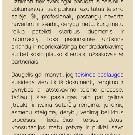
užtikrinti tiek tvarkingai paruoštus teisinius
dokumentus, tiek puikius rezultatus teismo
salėje. Šių profesionalų pastangų neverta
nuvertinti ir svarbių derybų metu, kurių metu
reikia pateikti svarbius duomenis ir
informaciją. Toks pasirinkimas užtikrins
sklandų ir nepriekaištingą bendradarbiavimą
su bet kokio plauko klientais, užsakovais ar
partneriais.
Daugelis gali manyti, jog
teisinės paslaugos
susideda vien tik iš dokumentų rengimo ir
gynybos ar atstovavimo teismo procese,
tačiau į šias paslaugas taip pat galima
įtraukti ir įvairių sutarčių rengimą, juridinių
asmenų steigimą, derybų vedimą bei kitus
procesus, liečiančius teisės aktus.
Konsultacijos metu patyrę ir puikiai savo
darbą išmanantys advokatai geba atsakyti į