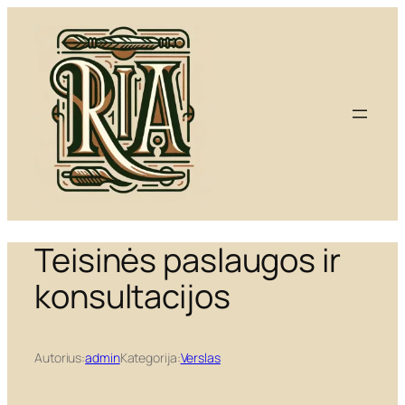
Eiti
prie
turinio
Teisinės paslaugos ir
konsultacijos
Autorius:
admin
Kategorija:
Verslas