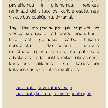
pasiekiamas ir prieinamas, nereikės
nerimauti dėl situacijos, kurioje esate, nes
viskuo bus pasirūpinta tinkamai.
Taigi, teisinės paslaugos gali pagelbėti ne
vienoje situacijoje, tad svarbu žinoti, kur ir
kaip rasti geriausiai darbui tinkantį
specialistą. Didžiuosiuose Lietuvos
miestuose gausu kontorų su patikimais
advokatais, todėl rinktis reikia tokį asmenį,
kuris bus patikimas ir kurio kainos bei
kokybės santykis atitiks rezultatus.
advokatai
advokatai Vilniuje
advokatų kontora
teisinės paslaugos