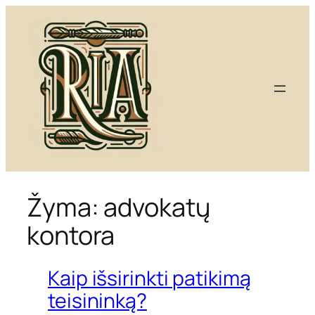
Eiti
prie
turinio
Žyma:
advokatų
kontora
Kaip išsirinkti patikimą
teisininką?