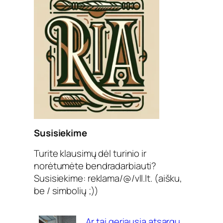
Susisiekime
Turite klausimų dėl turinio ir
norėtumėte bendradarbiauti?
Susisiekime: reklama/@/vll.lt. (aišku,
be / simbolių ;))
Ar tai geriausia atsargų