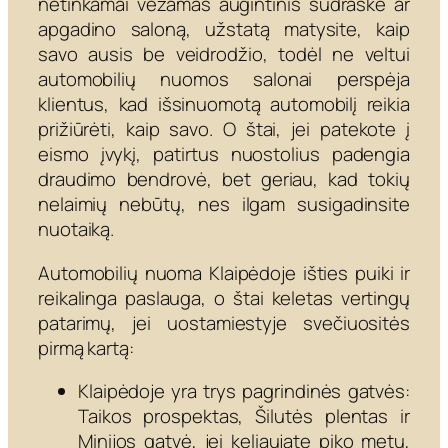
netinkamai vežamas augintinis sudraskė ar
apgadino saloną, užstatą matysite, kaip
savo ausis be veidrodžio, todėl ne veltui
automobilių nuomos salonai perspėja
klientus, kad išsinuomotą automobilį reikia
prižiūrėti, kaip savo. O štai, jei patekote į
eismo įvykį, patirtus nuostolius padengia
draudimo bendrovė, bet geriau, kad tokių
nelaimių nebūtų, nes ilgam susigadinsite
nuotaiką.
Automobilių nuoma Klaipėdoje išties puiki ir
reikalinga paslauga, o štai keletas vertingų
patarimų, jei uostamiestyje svečiuositės
pirmą kartą:
Klaipėdoje yra trys pagrindinės gatvės:
Taikos prospektas, Šilutės plentas ir
Minijos gatvė, jei keliaujate piko metu,