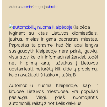
Autorius:
admin
Kategorija:
Verslas
Klaipėda,
lyginant su kitais Lietuvos didmiesčiais,
jaukus, mielas ir gana paprastas miestas.
Paprastas ta prasme, kad čia labai lengva
susigaudyti: Klaipėdoje nėra painių gatvių,
visur stovi kelio ir informaciniai ženklai, todėl
net ir pirmą kartą, užsukus į Lietuvos
uostamiestį, neturėtų kilti didelių problemų,
kaip nuvažiuoti iš taško A į tašką B.
Automobilių nuoma Klaipėdoje, kaip ir
kituose Lietuvos miestuose, yra populiari
paslauga. Visgi, prieš nuomojantis
automobilį, reiktų žinoti kelis dalykus.