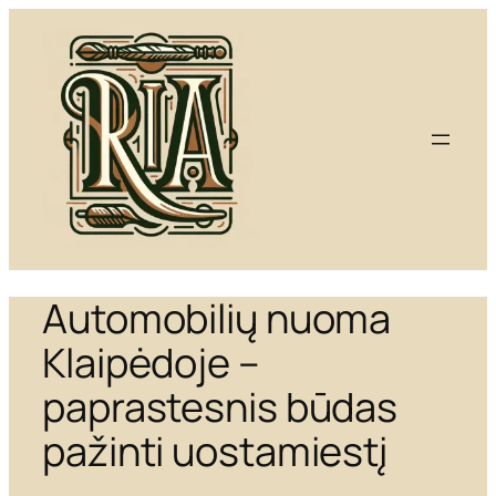
Eiti
prie
turinio
Automobilių nuoma
Klaipėdoje –
paprastesnis būdas
pažinti uostamiestį