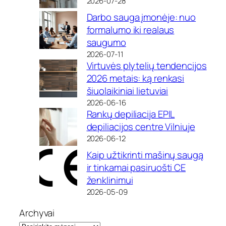
2026-07-28
Darbo sauga įmonėje: nuo
formalumo iki realaus
saugumo
2026-07-11
Virtuvės plytelių tendencijos
2026 metais: ką renkasi
šiuolaikiniai lietuviai
2026-06-16
Rankų depiliacija EPIL
depiliacijos centre Vilniuje
2026-06-12
Kaip užtikrinti mašinų saugą
ir tinkamai pasiruošti CE
ženklinimui
2026-05-09
Archyvai