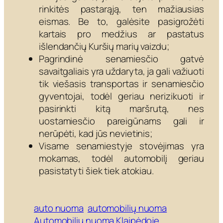
rinkitės pastarąją, ten mažiausias
eismas. Be to, galėsite pasigrožėti
kartais pro medžius ar pastatus
išlendančių Kuršių marių vaizdu;
Pagrindinė senamiesčio gatvė
savaitgaliais yra uždaryta, ja gali važiuoti
tik viešasis transportas ir senamiesčio
gyventojai, todėl geriau nerizikuoti ir
pasirinkti kitą maršrutą, nes
uostamiesčio pareigūnams gali ir
nerūpėti, kad jūs nevietinis;
Visame senamiestyje stovėjimas yra
mokamas, todėl automobilį geriau
pasistatyti šiek tiek atokiau.
auto nuoma
automobilių nuoma
Automobilių nuoma Klaipėdoje