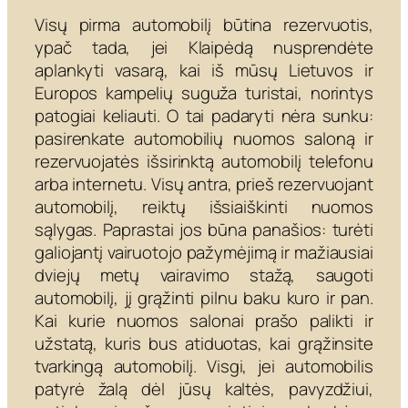
Visų pirma automobilį būtina rezervuotis,
ypač tada, jei Klaipėdą nusprendėte
aplankyti vasarą, kai iš mūsų Lietuvos ir
Europos kampelių suguža turistai, norintys
patogiai keliauti. O tai padaryti nėra sunku:
pasirenkate automobilių nuomos saloną ir
rezervuojatės išsirinktą automobilį telefonu
arba internetu. Visų antra, prieš rezervuojant
automobilį, reiktų išsiaiškinti nuomos
sąlygas. Paprastai jos būna panašios: turėti
galiojantį vairuotojo pažymėjimą ir mažiausiai
dviejų metų vairavimo stažą, saugoti
automobilį, jį grąžinti pilnu baku kuro ir pan.
Kai kurie nuomos salonai prašo palikti ir
užstatą, kuris bus atiduotas, kai grąžinsite
tvarkingą automobilį. Visgi, jei automobilis
patyrė žalą dėl jūsų kaltės, pavyzdžiui,