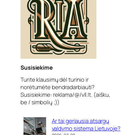
Susisiekime
Turite klausimų dėl turinio ir
norėtumėte bendradarbiauti?
Susisiekime: reklama/@/vll.lt. (aišku,
be / simbolių ;))
Ar tai geriausia atsargų
valdymo sistema Lietuvoje?