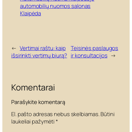
automobilių nuomos salonas
Klaipėda
←
Vertimai raštu: kaip
Teisinės paslaugos
išsirinkti vertimų biurą?
ir konsultacijos
→
Komentarai
Parašykite komentarą
El. pašto adresas nebus skelbiamas.
Būtini
laukeliai pažymėti
*