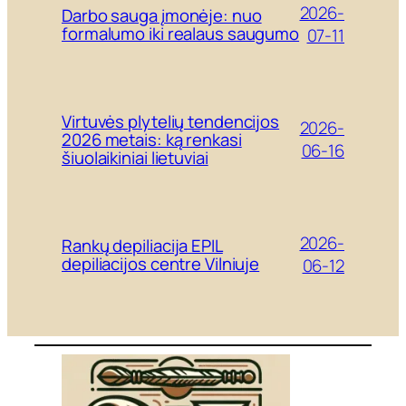
2026-
Darbo sauga įmonėje: nuo
formalumo iki realaus saugumo
07-11
Virtuvės plytelių tendencijos
2026-
2026 metais: ką renkasi
06-16
šiuolaikiniai lietuviai
2026-
Rankų depiliacija EPIL
depiliacijos centre Vilniuje
06-12