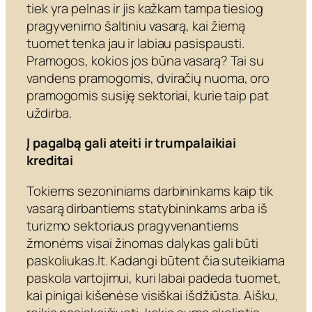
tiek yra pelnas ir jis kažkam tampa tiesiog
pragyvenimo šaltiniu vasarą, kai žiemą
tuomet tenka jau ir labiau pasispausti.
Pramogos, kokios jos būna vasarą? Tai su
vandens pramogomis, dviračių nuoma, oro
pramogomis susiję sektoriai, kurie taip pat
uždirba.
Į pagalbą gali ateiti ir trumpalaikiai
kreditai
Tokiems sezoniniams darbininkams kaip tik
vasarą dirbantiems statybininkams arba iš
turizmo sektoriaus pragyvenantiems
žmonėms visai žinomas dalykas gali būti
paskoliukas.lt. Kadangi būtent čia suteikiama
paskola vartojimui, kuri labai padeda tuomet,
kai pinigai kišenėse visiškai išdžiūsta. Aišku,