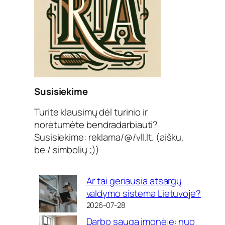
Susisiekime
Turite klausimų dėl turinio ir
norėtumėte bendradarbiauti?
Susisiekime: reklama/@/vll.lt. (aišku,
be / simbolių ;))
Ar tai geriausia atsargų
valdymo sistema Lietuvoje?
2026-07-28
Darbo sauga įmonėje: nuo