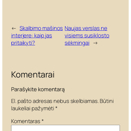
←
Skalbimo mašinos
Naujas verslas ne
interjere: kaip jas
visiems susiklosto
pritaikyti?
sėkmingai
→
Komentarai
Parašykite komentarą
El. pašto adresas nebus skelbiamas.
Būtini
laukeliai pažymėti
*
Komentaras
*