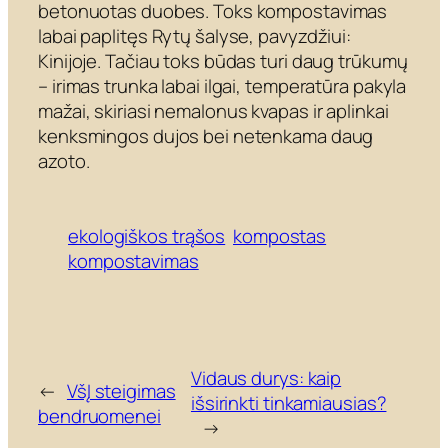
betonuotas duobes. Toks kompostavimas
labai paplitęs Rytų šalyse, pavyzdžiui:
Kinijoje. Tačiau toks būdas turi daug trūkumų
– irimas trunka labai ilgai, temperatūra pakyla
mažai, skiriasi nemalonus kvapas ir aplinkai
kenksmingos dujos bei netenkama daug
azoto.
ekologiškos trąšos
kompostas
kompostavimas
Vidaus durys: kaip
←
VšĮ steigimas
išsirinkti tinkamiausias?
bendruomenei
→