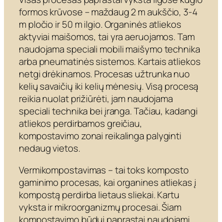
formos krūvose – maždaug 2 m aukščio, 3-4
m pločio ir 50 m ilgio. Organinės atliekos
aktyviai maišomos, tai yra aeruojamos. Tam
naudojama speciali mobili maišymo technika
arba pneumatinės sistemos. Kartais atliekos
netgi drėkinamos. Procesas užtrunka nuo
kelių savaičių iki kelių mėnesių. Visą procesą
reikia nuolat prižiūrėti, jam naudojama
speciali technika bei įranga. Tačiau, kadangi
atliekos perdirbamos greičiau,
kompostavimo zonai reikalinga palyginti
nedaug vietos.
Vermikompostavimas – tai toks komposto
gaminimo procesas, kai organines atliekas į
kompostą perdirba lietaus sliekai. Kartu
vyksta ir mikroorganizmų procesai. Šiam
kompostavimo būdui paprastai naudojami