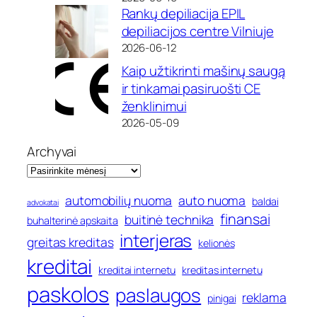
Rankų depiliacija EPIL
depiliacijos centre Vilniuje
2026-06-12
Kaip užtikrinti mašinų saugą
ir tinkamai pasiruošti CE
ženklinimui
2026-05-09
Archyvai
automobilių nuoma
auto nuoma
baldai
advokatai
finansai
buitinė technika
buhalterinė apskaita
interjeras
greitas kreditas
kelionės
kreditai
kreditai internetu
kreditas internetu
paskolos
paslaugos
reklama
pinigai