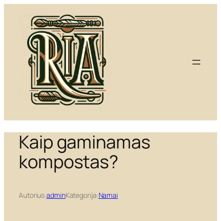
Eiti
prie
turinio
Kaip gaminamas
kompostas?
Autorius:
admin
Kategorija:
Namai