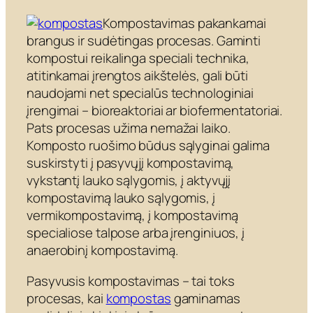
Kompostavimas pakankamai
brangus ir sudėtingas procesas. Gaminti
kompostui reikalinga speciali technika,
atitinkamai įrengtos aikštelės, gali būti
naudojami net specialūs technologiniai
įrengimai – bioreaktoriai ar biofermentatoriai.
Pats procesas užima nemažai laiko.
Komposto ruošimo būdus sąlyginai galima
suskirstyti į pasyvųjį kompostavimą,
vykstantį lauko sąlygomis, į aktyvųjį
kompostavimą lauko sąlygomis, į
vermikompostavimą, į kompostavimą
specialiose talpose arba įrenginiuos, į
anaerobinį kompostavimą.
Pasyvusis kompostavimas – tai toks
procesas, kai
kompostas
gaminamas