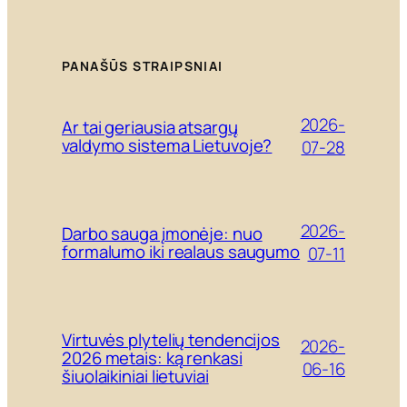
PANAŠŪS STRAIPSNIAI
2026-
Ar tai geriausia atsargų
valdymo sistema Lietuvoje?
07-28
2026-
Darbo sauga įmonėje: nuo
formalumo iki realaus saugumo
07-11
Virtuvės plytelių tendencijos
2026-
2026 metais: ką renkasi
06-16
šiuolaikiniai lietuviai