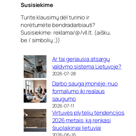
Susisiekime
Turite klausimų dėl turinio ir
norėtumėte bendradarbiauti?
Susisiekime: reklama/@/vll.lt. (aišku,
be / simbolių ;))
Ar tai geriausia atsargų
valdymo sistema Lietuvoje?
2026-07-28
Darbo sauga įmonėje: nuo
formalumo iki realaus
saugumo
2026-07-11
Virtuvės plytelių tendencijos
2026 metais: ką renkasi
šiuolaikiniai lietuviai
2026-06-16