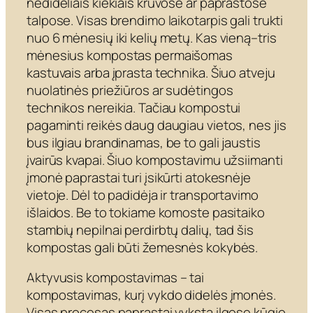
nedideliais kiekiais krūvose ar paprastose
talpose. Visas brendimo laikotarpis gali trukti
nuo 6 mėnesių iki kelių metų. Kas vieną–tris
mėnesius kompostas permaišomas
kastuvais arba įprasta technika. Šiuo atveju
nuolatinės priežiūros ar sudėtingos
technikos nereikia. Tačiau kompostui
pagaminti reikės daug daugiau vietos, nes jis
bus ilgiau brandinamas, be to gali jaustis
įvairūs kvapai. Šiuo kompostavimu užsiimanti
įmonė paprastai turi įsikūrti atokesnėje
vietoje. Dėl to padidėja ir transportavimo
išlaidos. Be to tokiame komoste pasitaiko
stambių nepilnai perdirbtų dalių, tad šis
kompostas gali būti žemesnės kokybės.
Aktyvusis kompostavimas – tai
kompostavimas, kurį vykdo didelės įmonės.
Visas procesas paprastai vyksta ilgose kūgio