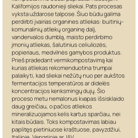
Kalifornijos raudonieji sliekai. Pats procesas
vyksta uždarose talpose. Šiuo būdu galima
perdirbti įvairias organines atliekas: buitinių-
komunalinių atliekų organinę dalį,
vandenvalos dumblą, maisto perdirbimo
įmonių atliekas, šalutinius celiuliozės,
popieriaus, medvilnės gamybos produktus.
Prieš pradedant vermikompostavimą kai
kurias atliekas rekomenduotina trumpai
palaikyti, kad sliekai nežūtų nuo per aukštos
fermentacijos temperatūros ar didelės
koncentracijos kenksmingų dujų. Šio
proceso metu nemalonus kvapas išsisklaido
daug greičiau, o pačios atliekos
mineralizuojamos kelis kartus sparčiau, nei
kitais būdais. Toks kompostavimas labiau
paplitęs pietiniuose kraštuose, pavyzdžiui,
Italijoje, Vengrijoje ar JAV.