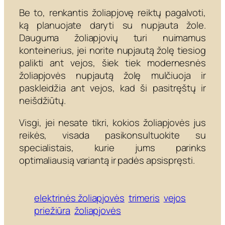
Be to, renkantis žoliapjovę reiktų pagalvoti,
ką planuojate daryti su nupjauta žole.
Dauguma žoliapjovių turi nuimamus
konteinerius, jei norite nupjautą žolę tiesiog
palikti ant vejos, šiek tiek modernesnės
žoliapjovės nupjautą žolę mulčiuoja ir
paskleidžia ant vejos, kad ši pasitręštų ir
neišdžiūtų.
Visgi, jei nesate tikri, kokios žoliapjovės jus
reikės, visada pasikonsultuokite su
specialistais, kurie jums parinks
optimaliausią variantą ir padės apsispręsti.
elektrinės žoliapjovės
trimeris
vejos
priežiūra
žoliapjovės