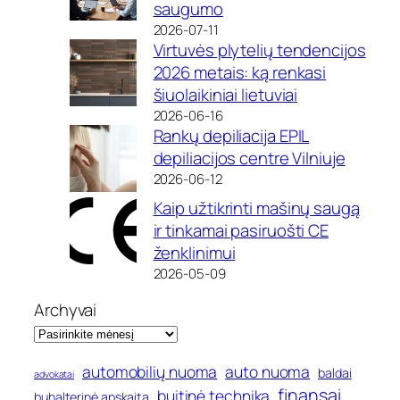
saugumo
2026-07-11
Virtuvės plytelių tendencijos
2026 metais: ką renkasi
šiuolaikiniai lietuviai
2026-06-16
Rankų depiliacija EPIL
depiliacijos centre Vilniuje
2026-06-12
Kaip užtikrinti mašinų saugą
ir tinkamai pasiruošti CE
ženklinimui
2026-05-09
Archyvai
automobilių nuoma
auto nuoma
baldai
advokatai
finansai
buitinė technika
buhalterinė apskaita