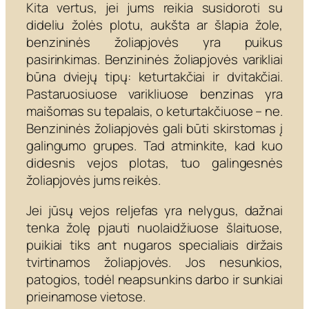
Kita vertus, jei jums reikia susidoroti su
dideliu žolės plotu, aukšta ar šlapia žole,
benzininės žoliapjovės yra puikus
pasirinkimas. Benzininės žoliapjovės varikliai
būna dviejų tipų: keturtakčiai ir dvitakčiai.
Pastaruosiuose varikliuose benzinas yra
maišomas su tepalais, o keturtakčiuose – ne.
Benzininės žoliapjovės gali būti skirstomas į
galingumo grupes. Tad atminkite, kad kuo
didesnis vejos plotas, tuo galingesnės
žoliapjovės jums reikės.
Jei jūsų vejos reljefas yra nelygus, dažnai
tenka žolę pjauti nuolaidžiuose šlaituose,
puikiai tiks ant nugaros specialiais diržais
tvirtinamos žoliapjovės. Jos nesunkios,
patogios, todėl neapsunkins darbo ir sunkiai
prieinamose vietose.