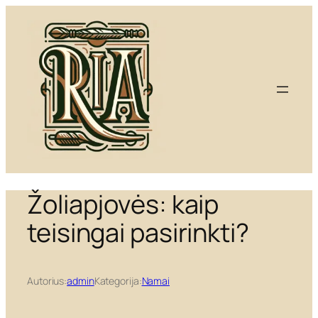
Eiti
prie
turinio
Žoliapjovės: kaip
teisingai pasirinkti?
Autorius:
admin
Kategorija:
Namai