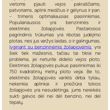
vietoms pjauti: vejos pakraščiams,
patvoriams, aplink medžius ir gėlynus ir pan.
– trimeris optimaliausias pasirinkimas.
Populiariausios yra benzininės ir
elektrinės žoliapjovės. Pastarosios
pagrindinis trūkumas yra ribotas judėjimo
plotas, nes jus varžys laidas, o ir galingumas,
lyginant su benzininėmis žoliapjovėmis
, yra
šiek tiek mažesnis, tačiau tai tikrai ne
problema, jei neturite didelio vejos ploto.
Elektrinės žoliapjovės puikus pasirinkimas iki
750 kvadratinių metrų ploto vejai. Be to,
elektrinės žoliapjovės variklis dirba tyliau,
nekenkia aplinkai ir priežiūra tokios
žoliapjovės yra nesudėtinga, jums nereikės
sukti galvos dėl nei dėl benzino, nei dėl
tepalų.