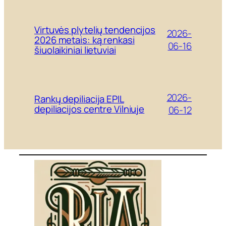
Virtuvės plytelių tendencijos
2026-
2026 metais: ką renkasi
06-16
šiuolaikiniai lietuviai
2026-
Rankų depiliacija EPIL
depiliacijos centre Vilniuje
06-12