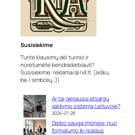
Susisiekime
Turite klausimų dėl turinio ir
norėtumėte bendradarbiauti?
Susisiekime: reklama/@/vll.lt. (aišku,
be / simbolių ;))
Ar tai geriausia atsargų
valdymo sistema Lietuvoje?
2026-07-28
Darbo sauga įmonėje: nuo
formalumo iki realaus