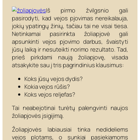
Iš pirmo žvilgsnio gali
pasirodyti, kad vejos pjovimas nereikalauja,
jokių ypatingų žinių, tačiau tai ne visai tiesa.
Netinkamai pasirinkta žoliapjovė gali
apsunkinti vejos pjovimo darbus, švaistyti
jūsų laiką ir nesuteikti norimo rezultato. Tad,
prieš pirkdami naują žoliapjovę, visada
atsakykite sau į tris pagrindinius klausimus:
Koks jūsų vejos dydis?
Kokia vejos rūšis?
Koks vejos reljefas?
Tai neabejotinai turėtų palengvinti naujos
žoliapjovės įsigijimą.
Žoliapjovės labiausiai tinka nedideliems
vejos plotams, o sunkiai pasiekiamoms