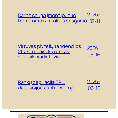
2026-
Darbo sauga įmonėje: nuo
formalumo iki realaus saugumo
07-11
Virtuvės plytelių tendencijos
2026-
2026 metais: ką renkasi
06-16
šiuolaikiniai lietuviai
2026-
Rankų depiliacija EPIL
depiliacijos centre Vilniuje
06-12