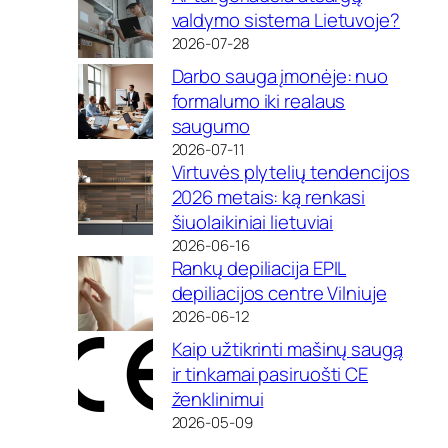
valdymo sistema Lietuvoje?
2026-07-28
Darbo sauga įmonėje: nuo
formalumo iki realaus
saugumo
2026-07-11
Virtuvės plytelių tendencijos
2026 metais: ką renkasi
šiuolaikiniai lietuviai
2026-06-16
Rankų depiliacija EPIL
depiliacijos centre Vilniuje
2026-06-12
Kaip užtikrinti mašinų saugą
ir tinkamai pasiruošti CE
ženklinimui
2026-05-09