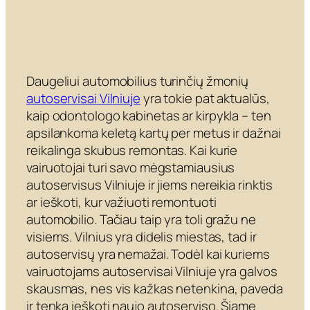
Daugeliui automobilius turinčių žmonių
autoservisai Vilniuje
yra tokie pat aktualūs,
kaip odontologo kabinetas ar kirpykla – ten
apsilankoma keletą kartų per metus ir dažnai
reikalinga skubus remontas. Kai kurie
vairuotojai turi savo mėgstamiausius
autoservisus Vilniuje ir jiems nereikia rinktis
ar ieškoti, kur važiuoti remontuoti
automobilio. Tačiau taip yra toli gražu ne
visiems. Vilnius yra didelis miestas, tad ir
autoservisų yra nemažai. Todėl kai kuriems
vairuotojams autoservisai Vilniuje yra galvos
skausmas, nes vis kažkas netenkina, paveda
ir tenka ieškoti naujo autoserviso. Šiame