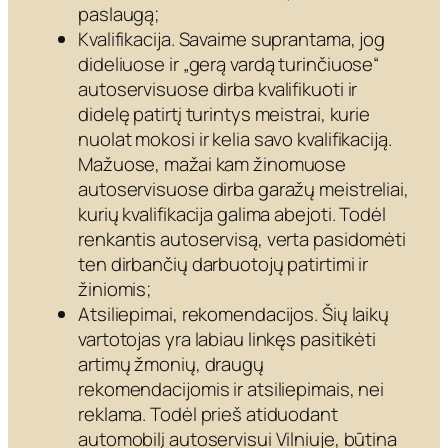
paslaugą;
Kvalifikacija. Savaime suprantama, jog
dideliuose ir „gerą vardą turinčiuose“
autoservisuose dirba kvalifikuoti ir
didelę patirtį turintys meistrai, kurie
nuolat mokosi ir kelia savo kvalifikaciją.
Mažuose, mažai kam žinomuose
autoservisuose dirba garažų meistreliai,
kurių kvalifikacija galima abejoti. Todėl
renkantis autoservisą, verta pasidomėti
ten dirbančių darbuotojų patirtimi ir
žiniomis;
Atsiliepimai, rekomendacijos. Šių laikų
vartotojas yra labiau linkęs pasitikėti
artimų žmonių, draugų
rekomendacijomis ir atsiliepimais, nei
reklama. Todėl prieš atiduodant
automobilį autoservisui Vilniuje, būtina