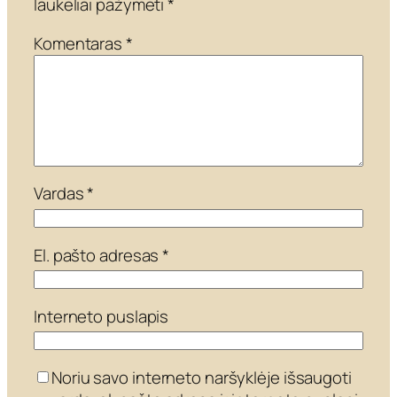
laukeliai pažymėti
*
Komentaras
*
Vardas
*
El. pašto adresas
*
Interneto puslapis
Noriu savo interneto naršyklėje išsaugoti