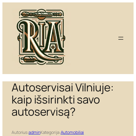
Eiti
prie
turinio
Autoservisai Vilniuje:
kaip išsirinkti savo
autoservisą?
Autorius:
admin
Kategorija:
Automobiliai