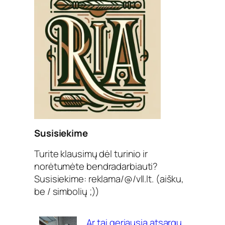
Susisiekime
Turite klausimų dėl turinio ir
norėtumėte bendradarbiauti?
Susisiekime: reklama/@/vll.lt. (aišku,
be / simbolių ;))
Ar tai geriausia atsargų