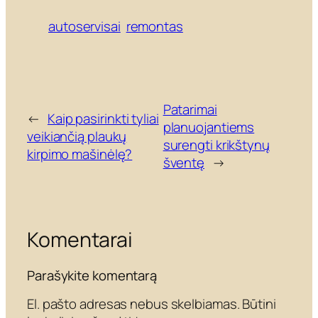
autoservisai
remontas
Patarimai
←
Kaip pasirinkti tyliai
planuojantiems
veikiančią plaukų
surengti krikštynų
kirpimo mašinėlę?
šventę
→
Komentarai
Parašykite komentarą
El. pašto adresas nebus skelbiamas.
Būtini