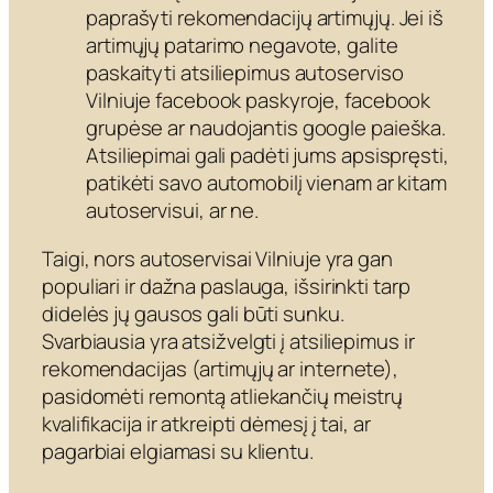
paprašyti rekomendacijų artimųjų. Jei iš
artimųjų patarimo negavote, galite
paskaityti atsiliepimus autoserviso
Vilniuje facebook paskyroje, facebook
grupėse ar naudojantis google paieška.
Atsiliepimai gali padėti jums apsispręsti,
patikėti savo automobilį vienam ar kitam
autoservisui, ar ne.
Taigi, nors autoservisai Vilniuje yra gan
populiari ir dažna paslauga, išsirinkti tarp
didelės jų gausos gali būti sunku.
Svarbiausia yra atsižvelgti į atsiliepimus ir
rekomendacijas (artimųjų ar internete),
pasidomėti remontą atliekančių meistrų
kvalifikacija ir atkreipti dėmesį į tai, ar
pagarbiai elgiamasi su klientu.