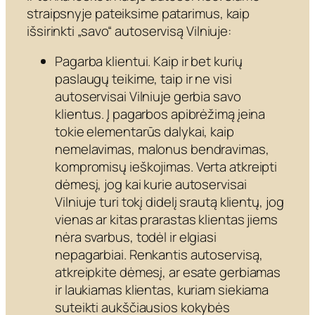
straipsnyje pateiksime patarimus, kaip
išsirinkti „savo“ autoservisą Vilniuje:
Pagarba klientui. Kaip ir bet kurių
paslaugų teikime, taip ir ne visi
autoservisai Vilniuje gerbia savo
klientus. Į pagarbos apibrėžimą įeina
tokie elementarūs dalykai, kaip
nemelavimas, malonus bendravimas,
kompromisų ieškojimas. Verta atkreipti
dėmesį, jog kai kurie autoservisai
Vilniuje turi tokį didelį srautą klientų, jog
vienas ar kitas prarastas klientas jiems
nėra svarbus, todėl ir elgiasi
nepagarbiai. Renkantis autoservisą,
atkreipkite dėmesį, ar esate gerbiamas
ir laukiamas klientas, kuriam siekiama
suteikti aukščiausios kokybės