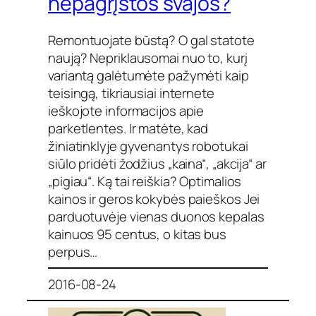
nepagrįstos svajos?
Remontuojate būstą? O gal statote
naują? Nepriklausomai nuo to, kurį
variantą galėtumėte pažymėti kaip
teisingą, tikriausiai internete
ieškojote informacijos apie
parketlentes. Ir matėte, kad
žiniatinklyje gyvenantys robotukai
siūlo pridėti žodžius „kaina“, „akcija“ ar
„pigiau“. Ką tai reiškia? Optimalios
kainos ir geros kokybės paieškos Jei
parduotuvėje vienas duonos kepalas
kainuos 95 centus, o kitas bus
perpus…
2016-08-24