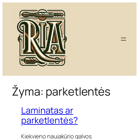
Eiti
prie
turinio
Žyma:
parketlentės
Laminatas ar
parketlentės?
Kiekvieno naujakūrio galvos