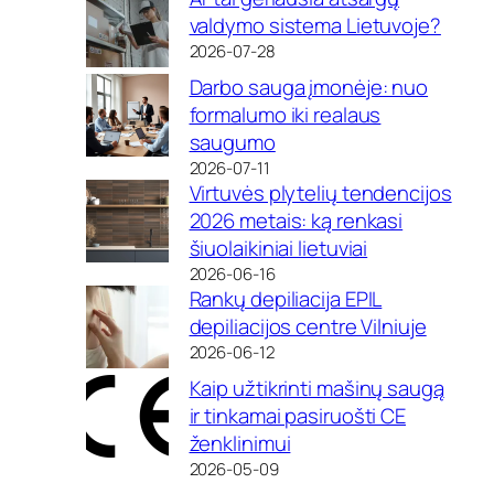
valdymo sistema Lietuvoje?
2026-07-28
Darbo sauga įmonėje: nuo
formalumo iki realaus
saugumo
2026-07-11
Virtuvės plytelių tendencijos
2026 metais: ką renkasi
šiuolaikiniai lietuviai
2026-06-16
Rankų depiliacija EPIL
depiliacijos centre Vilniuje
2026-06-12
Kaip užtikrinti mašinų saugą
ir tinkamai pasiruošti CE
ženklinimui
2026-05-09