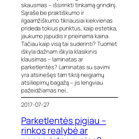
skausmas – išsirinkti tinkamą grindinį.
Sąraše be praktiškumo ir
ilgaamžiškumo tikriausiai kiekvienas
prideda tokius punktus, kaip estetika,
jaukumo įspudis ir prieinama kaina.
Tačiau kaip visą tai suderinti? Tuomet
iškyla dažnam iškyla klasikinis
klausimas – laminatas ar
parketlentės? Laminatas su savimi
yra atsinešęs tam tikrą neigiamų
atsiliepimų bagažą – jis lengviau
pažeidžiamas nei…
2017-07-27
Parketlentės pigiau –
rinkos realybė ar