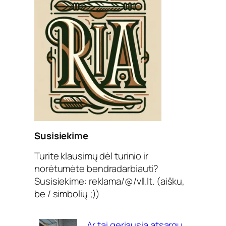
Susisiekime
Turite klausimų dėl turinio ir
norėtumėte bendradarbiauti?
Susisiekime: reklama/@/vll.lt. (aišku,
be / simbolių ;))
Ar tai geriausia atsargų