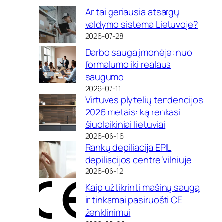
Ar tai geriausia atsargų
valdymo sistema Lietuvoje?
2026-07-28
Darbo sauga įmonėje: nuo
formalumo iki realaus
saugumo
2026-07-11
Virtuvės plytelių tendencijos
2026 metais: ką renkasi
šiuolaikiniai lietuviai
2026-06-16
Rankų depiliacija EPIL
depiliacijos centre Vilniuje
2026-06-12
Kaip užtikrinti mašinų saugą
ir tinkamai pasiruošti CE
ženklinimui