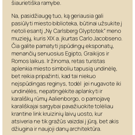
šiaurietiška ramybe.
Na, pasidžiaugę tuo, ką geriausia gali
pasiūlyti miesto biblioteka, būtinai užsukite į
netoli esantį „Ny Carlsberg Glyptotek“ meno
muziejų, kuris XIX a. įkurtas Carlo Jacobseno.
Čia galite pamatyti įspūdingų eksponatų,
menančių senuosius Egipto, Graikijos ir
Romos laikus. Ir žinoma, retas turistas
aplenkia miesto simboliu tapusią undinėlę,
bet reikia pripažinti, kad tai niekuo
neįspūdingas reginys, todėl jei nugavote iki
undinėlės, nepatingėkite aplankyti ir
karališkų rūmų Aalienborgo, o pamojavę
karališkajai sargybai pavažiuokite tolėliau
krantine link kruizinių laivų uosto, kur
atsiveria ne tik gražūs vaizdai į jūrą, bet akis
džiugina ir naujoji danų architektūra.