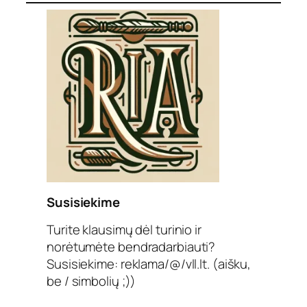
Susisiekime
Turite klausimų dėl turinio ir
norėtumėte bendradarbiauti?
Susisiekime: reklama/@/vll.lt. (aišku,
be / simbolių ;))