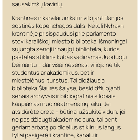
sausakimšų kavinių.
Krantinės ir kanalai unikali ir viliojant Danijos
sostinės Kopenchagos dalis. Netoli Nyhavn
krantinėje prisispaudusi prie parlamento
stovi karališkoji miesto biblioteka. Išmoningai
sujungta senoji ir naujoji biblioteka, kurios
pastatas stiklinis kubas vadinamas Juoduoju
Deimantu – dar visai nesenas, vilioja ne tik
studentus ar akademikus, bet ir
miestelėnus, turistus. Tai didžiausia
biblioteka Šiaurės šalyse, besididžiuojanti
senais archyvais ir bibliografiniais lobiais
kaupiamasi nuo neatmenamų laikų. Jei
atsidūrėte greta – būtinai užsukite vidun, jei
ne pasidžiaugti akademine aura, tai bent
geriant arbatą po didelius stiklinius langus
tyliai pasigėrėti krantine, kanalu ir