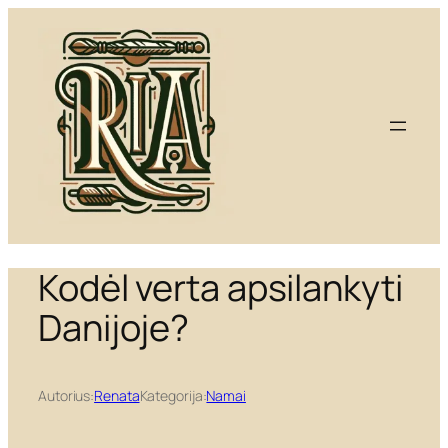
Eiti
prie
turinio
Kodėl verta apsilankyti
Danijoje?
Autorius:
Renata
Kategorija:
Namai