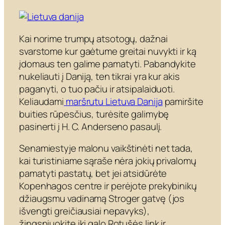
Kai norime trumpų atsotogų, dažnai
svarstome kur gaėtume greitai nuvykti ir ką
įdomaus ten galime pamatyti. Pabandykite
nukeliauti į Daniją, ten tikrai yra kur akis
paganyti, o tuo pačiu ir atsipalaiduoti.
Keliaudami
maršrutu Lietuva Danija
pamiršite
buities rūpesčius, turėsite galimybę
pasinerti į H. C. Anderseno pasaulį.
Senamiestyje malonu vaikštinėti net tada,
kai turistiniame sąraše nėra jokių privalomų
pamatyti pastatų, bet jei atsidūrėte
Kopenhagos centre ir perėjote prekybinikų
džiaugsmu vadinamą Stroger gatvę (jos
išvengti greičiausiai nepavyks),
žingsniuokite iki galo Rotušės link ir