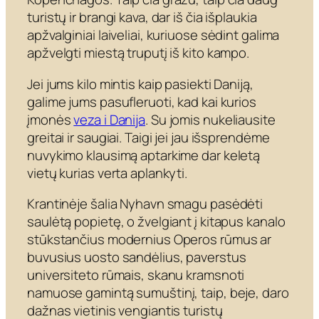
turistų ir brangi kava, dar iš čia išplaukia
apžvalginiai laiveliai, kuriuose sėdint galima
apžvelgti miestą truputį iš kito kampo.
Jei jums kilo mintis kaip pasiekti Daniją,
galime jums pasufleruoti, kad kai kurios
įmonės
veza i Danija
. Su jomis nukeliausite
greitai ir saugiai. Taigi jei jau išsprendėme
nuvykimo klausimą aptarkime dar keletą
vietų kurias verta aplankyti.
Krantinėje šalia Nyhavn smagu pasėdėti
saulėtą popietę, o žvelgiant į kitapus kanalo
stūkstančius modernius Operos rūmus ar
buvusius uosto sandėlius, paverstus
universiteto rūmais, skanu kramsnoti
namuose gamintą sumuštinį, taip, beje, daro
dažnas vietinis vengiantis turistų