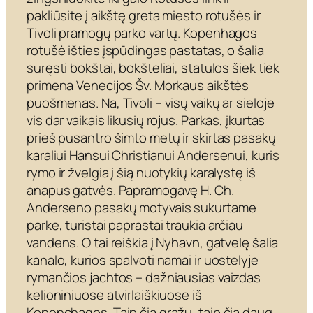
pakliūsite į aikštę greta miesto rotušės ir
Tivoli pramogų parko vartų. Kopenhagos
rotušė išties įspūdingas pastatas, o šalia
suręsti bokštai, bokšteliai, statulos šiek tiek
primena Venecijos Šv. Morkaus aikštės
puošmenas. Na, Tivoli – visų vaikų ar sieloje
vis dar vaikais likusių rojus. Parkas, įkurtas
prieš pusantro šimto metų ir skirtas pasakų
karaliui Hansui Christianui Andersenui, kuris
rymo ir žvelgia į šią nuotykių karalystę iš
anapus gatvės. Papramogavę H. Ch.
Anderseno pasakų motyvais sukurtame
parke, turistai paprastai traukia arčiau
vandens. O tai reiškia į Nyhavn, gatvelę šalia
kanalo, kurios spalvoti namai ir uostelyje
rymančios jachtos – dažniausias vaizdas
kelioniniuose atvirlaiškiuose iš
Kopenchagos. Taip čia gražu, taip čia daug