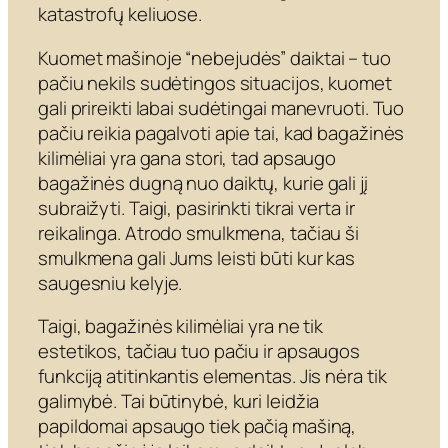
katastrofų keliuose.
Kuomet mašinoje “nebejudės” daiktai – tuo
pačiu nekils sudėtingos situacijos, kuomet
gali prireikti labai sudėtingai manevruoti. Tuo
pačiu reikia pagalvoti apie tai, kad bagažinės
kilimėliai yra gana stori, tad apsaugo
bagažinės dugną nuo daiktų, kurie gali jį
subraižyti. Taigi, pasirinkti tikrai verta ir
reikalinga. Atrodo smulkmena, tačiau ši
smulkmena gali Jums leisti būti kur kas
saugesniu kelyje.
Taigi, bagažinės kilimėliai yra ne tik
estetikos, tačiau tuo pačiu ir apsaugos
funkciją atitinkantis elementas. Jis nėra tik
galimybė. Tai būtinybė, kuri leidžia
papildomai apsaugo tiek pačią mašiną,