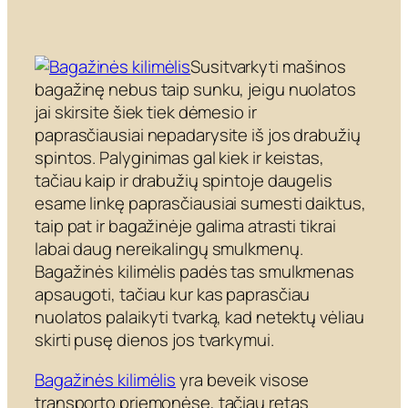
Susitvarkyti mašinos
bagažinę nebus taip sunku, jeigu nuolatos
jai skirsite šiek tiek dėmesio ir
paprasčiausiai nepadarysite iš jos drabužių
spintos. Palyginimas gal kiek ir keistas,
tačiau kaip ir drabužių spintoje daugelis
esame linkę paprasčiausiai sumesti daiktus,
taip pat ir bagažinėje galima atrasti tikrai
labai daug nereikalingų smulkmenų.
Bagažinės kilimėlis padės tas smulkmenas
apsaugoti, tačiau kur kas paprasčiau
nuolatos palaikyti tvarką, kad netektų vėliau
skirti pusę dienos jos tvarkymui.
Bagažinės kilimėlis
yra beveik visose
transporto priemonėse, tačiau retas