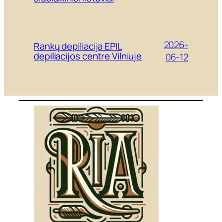
2026-
Rankų depiliacija EPIL
depiliacijos centre Vilniuje
06-12