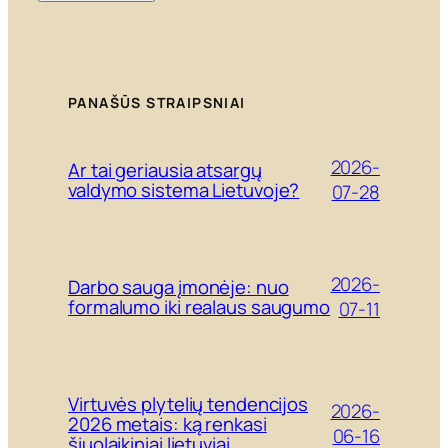
PANAŠŪS STRAIPSNIAI
2026-
Ar tai geriausia atsargų
valdymo sistema Lietuvoje?
07-28
2026-
Darbo sauga įmonėje: nuo
formalumo iki realaus saugumo
07-11
Virtuvės plytelių tendencijos
2026-
2026 metais: ką renkasi
06-16
šiuolaikiniai lietuviai