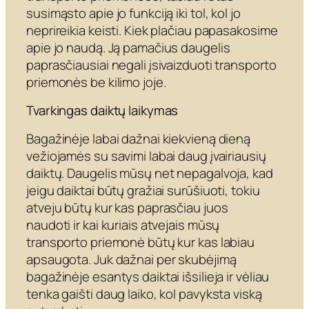
susimąsto apie jo funkciją iki tol, kol jo
neprireikia keisti. Kiek plačiau papasakosime
apie jo naudą. Ją pamačius daugelis
paprasčiausiai negali įsivaizduoti transporto
priemonės be kilimo joje.
Tvarkingas daiktų laikymas
Bagažinėje labai dažnai kiekvieną dieną
vežiojamės su savimi labai daug įvairiausių
daiktų. Daugelis mūsų net nepagalvoja, kad
jeigu daiktai būtų gražiai surūšiuoti, tokiu
atveju būtų kur kas paprasčiau juos
naudoti ir kai kuriais atvejais mūsų
transporto priemonė būtų kur kas labiau
apsaugota. Juk dažnai per skubėjimą
bagažinėje esantys daiktai išsilieja ir vėliau
tenka gaišti daug laiko, kol pavyksta viską