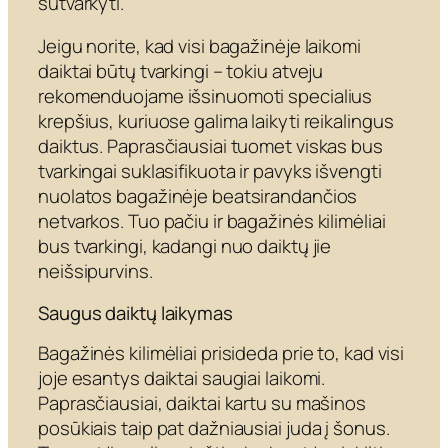
sutvarkyti.
Jeigu norite, kad visi bagažinėje laikomi
daiktai būtų tvarkingi – tokiu atveju
rekomenduojame išsinuomoti specialius
krepšius, kuriuose galima laikyti reikalingus
daiktus. Paprasčiausiai tuomet viskas bus
tvarkingai suklasifikuota ir pavyks išvengti
nuolatos bagažinėje beatsirandančios
netvarkos. Tuo pačiu ir bagažinės kilimėliai
bus tvarkingi, kadangi nuo daiktų jie
neišsipurvins.
Saugus daiktų laikymas
Bagažinės kilimėliai prisideda prie to, kad visi
joje esantys daiktai saugiai laikomi.
Paprasčiausiai, daiktai kartu su mašinos
posūkiais taip pat dažniausiai juda į šonus.