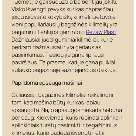
Tuomet jie gali sudužti arba bent jau įskilti.
Visko išvengti pavyks kur kas paprasčiau,
jeigu įsigysite kokybišką kilimėlį. Lietuvoje
vieni populiariausių bagažinės kilimėlių yra
pagaminti Lenkijos gamintojo
Rezaw Plast
.
Dažniausiai juodi guminiai kilimėliai, kurie
perkami dažniausiai ir yra geriausias
pasirinkimas. Tiesiog jie gana lipnaus
paviršiaus. Ta prasme, kad jie gana puikiai
sulauko bagažinėje važinėjančius daiktus.
Papildoma apsauga mašinai
Galiausiai, bagažinės kilimėliai reikalingi ir
tam, kad mašina būtų kur kas labiau
apsaugota. Na, o apsaugos niekada nebūna
per daug. Kiekvienas, kuris rūpinasi aplinka ir
aplinkiniais turėtų pasirinkti ir bagažininius
kilimėlius, kurie padeda išvengti net ir