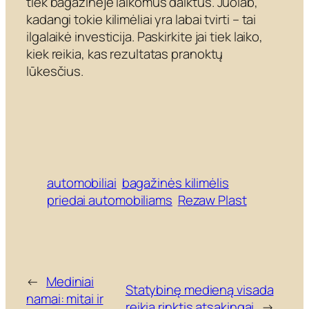
tiek bagažinėje laikomus daiktus. Juolab,
kadangi tokie kilimėliai yra labai tvirti – tai
ilgalaikė investicija. Paskirkite jai tiek laiko,
kiek reikia, kas rezultatas pranoktų
lūkesčius.
automobiliai
bagažinės kilimėlis
priedai automobiliams
Rezaw Plast
←
Mediniai
Statybinę medieną visada
namai: mitai ir
reikia rinktis atsakingai
→