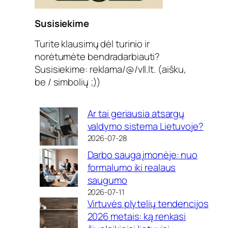
Susisiekime
Turite klausimų dėl turinio ir
norėtumėte bendradarbiauti?
Susisiekime: reklama/@/vll.lt. (aišku,
be / simbolių ;))
Ar tai geriausia atsargų
valdymo sistema Lietuvoje?
2026-07-28
Darbo sauga įmonėje: nuo
formalumo iki realaus
saugumo
2026-07-11
Virtuvės plytelių tendencijos
2026 metais: ką renkasi