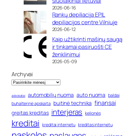
šiuolaikiniai lietuviai
2026-06-16
Rankų depiliacija EPIL
depiliacijos centre Vilniuje
2026-06-12
Kaip užtikrinti mašinų saugą
ir tinkamai pasiruošti CE
ženklinimui
2026-05-09
Archyvai
automobilių nuoma
auto nuoma
baldai
advokatai
finansai
buitinė technika
buhalterinė apskaita
interjeras
greitas kreditas
kelionės
kreditai
kreditai internetu
kreditas internetu
paskolos
paslaugos