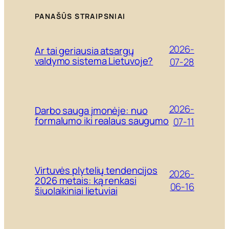
PANAŠŪS STRAIPSNIAI
2026-
Ar tai geriausia atsargų
valdymo sistema Lietuvoje?
07-28
2026-
Darbo sauga įmonėje: nuo
formalumo iki realaus saugumo
07-11
Virtuvės plytelių tendencijos
2026-
2026 metais: ką renkasi
06-16
šiuolaikiniai lietuviai