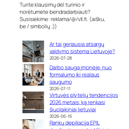
Turite klausimų dėl turinio ir
norėtumėte bendradarbiauti?
Susisiekime: reklama/@/vll.lt. (aišku,
be / simbolių ;))
Ar tai geriausia atsargų
valdymo sistema Lietuvoje?
2026-07-28
Darbo sauga įmonėje: nuo
formalumo iki realaus
saugumo
2026-07-11
Virtuvės plytelių tendencijos
2026 metais: ką renkasi
šiuolaikiniai lietuviai
2026-06-16
Rankų depiliacija EPIL