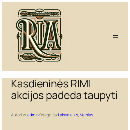
Eiti
prie
turinio
Kasdieninės RIMI
akcijos padeda taupyti
Autorius:
admin
Kategorija:
Laisvalaikis
, 
Verslas