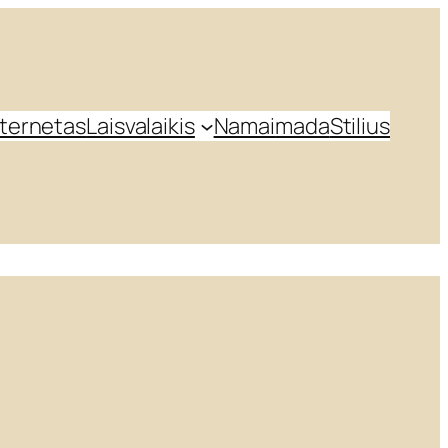
nternetas
Laisvalaikis
Namai
mada
Stilius