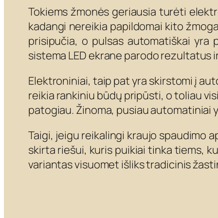
Tokiems žmonės geriausia turėti elektro
kadangi nereikia papildomai kito žmoga
prisipučia, o pulsas automatiškai yr
sistema LED ekrane parodo rezultatus ir
Elektroniniai, taip pat yra skirstomi į 
reikia rankiniu būdų pripūsti, o toliau v
patogiau. Žinoma, pusiau automatiniai yr
Taigi, jeigu reikalingi kraujo spaudimo ap
skirta riešui, kuris puikiai tinka tiems,
variantas visuomet išliks tradicinis žas