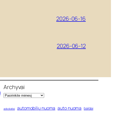
2026-06-16
2026-06-12
Archyvai
ų
automobilių nuoma
auto nuoma
baldai
advokatai