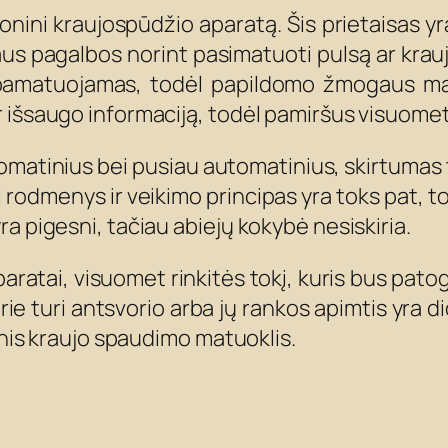
nini kraujospūdžio aparatą. Šis prietaisas y
us pagalbos norint pasimatuoti pulsą ar kra
a pamatuojamas, todėl papildomo žmogaus mat
 išsaugo informaciją, todėl pamiršus visuomet
automatinius bei pusiau automatinius, skirtumas 
isi rodmenys ir veikimo principas yra toks pat,
a pigesni, tačiau abiejų kokybė nesiskiria.
aratai, visuomet rinkitės tokį, kuris bus patoge
 kurie turi antsvorio arba jų rankos apimtis yra 
tinis kraujo spaudimo matuoklis.