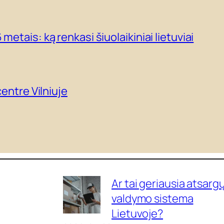
metais: ką renkasi šiuolaikiniai lietuviai
centre Vilniuje
Ar tai geriausia atsarg
valdymo sistema
Lietuvoje?