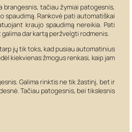
ra brangesnis, tačiau žymiai patogesnis,
ujo spaudimą. Rankovė pati automatiškai
uojant kraujo spaudimą nereikia. Pati
 galima dar kartą peržvelgti rodmenis.
tarp jų tik toks, kad pusiau automatinius
 todėl kiekvienas žmogus renkasi, kaip jam
snis. Galima rinktis ne tik žastinį, bet ir
didesnė. Tačiau patogesnis, bei tikslesnis