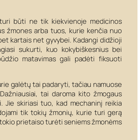
turi būti ne tik kiekvienoje medicinos
us žmones arba tuos, kurie kenčia nuo
bet kartais net gyvybei. Kadangi didžioji
giasi sukurti, kuo kokybiškesnius bei
ūdžio matavimas gali padėti fiksuoti
kurie galėtų tai padaryti, tačiau namuose
 Dažniausiai, tai daroma kito žmogaus
. Jie skiriasi tuo, kad mechaninį reikia
ojami tik tokių žmonių, kurie turi gerą
 tokio prietaiso turėti seniems žmonėms