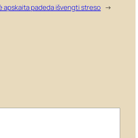
ė apskaita padeda išvengti streso
→