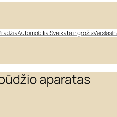
Pradžia
Automobiliai
Sveikata ir grožis
Verslas
I
pūdžio aparatas