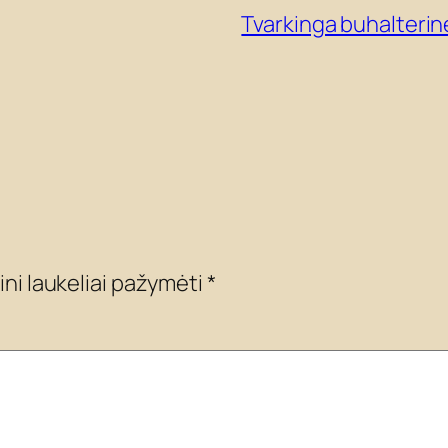
Tvarkinga buhalterin
ini laukeliai pažymėti
*