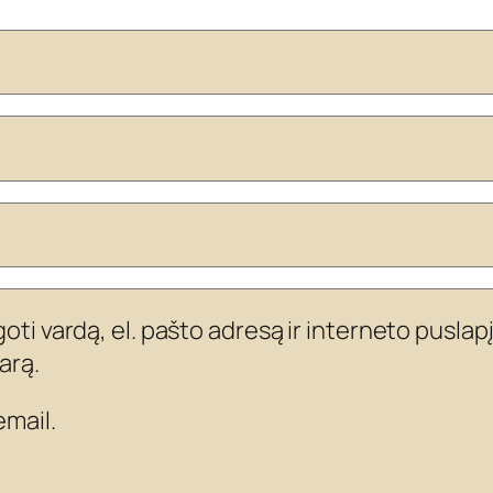
ti vardą, el. pašto adresą ir interneto puslapį,
arą.
mail.