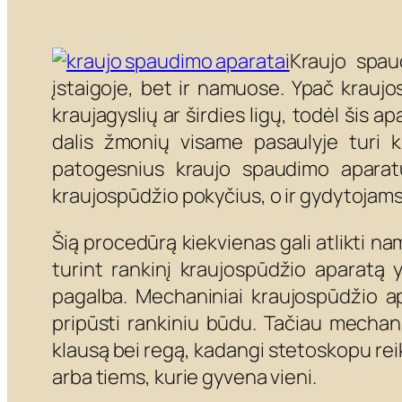
Kraujo spaud
įstaigoje, bet ir namuose. Ypač krau
kraujagyslių ar širdies ligų, todėl šis 
dalis žmonių visame pasaulyje turi k
patogesnius kraujo spaudimo aparatu
kraujospūdžio pokyčius, o ir gydytojams 
Šią procedūrą kiekvienas gali atlikti na
turint rankinį kraujospūdžio aparatą
pagalba. Mechaniniai kraujospūdžio apar
pripūsti rankiniu būdu. Tačiau mechan
klausą bei regą, kadangi stetoskopu re
arba tiems, kurie gyvena vieni.