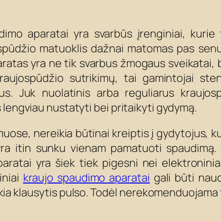
imo aparatai yra svarbūs įrenginiai, kurie 
jospūdžio matuoklis dažnai matomas pas sen
aparatas yra ne tik svarbus žmogaus sveikatai, 
raujospūdžio sutrikimų, tai gamintojai sten
s. Juk nuolatinis arba reguliarus kraujosp
lengviau nustatyti bei pritaikyti gydymą.
muose, nereikia būtinai kreiptis į gydytojus, 
 yra itin sunku vienam pamatuoti spaudimą.
atai yra šiek tiek pigesni nei elektroniniai
iniai
kraujo spaudimo aparatai
gali būti naud
ikia klausytis pulso. Todėl nerekomenduojama