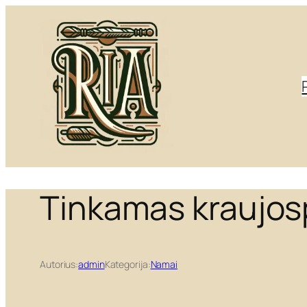
Eiti
prie
turinio
Tinkamas kraujos
Autorius:
admin
Kategorija:
Namai