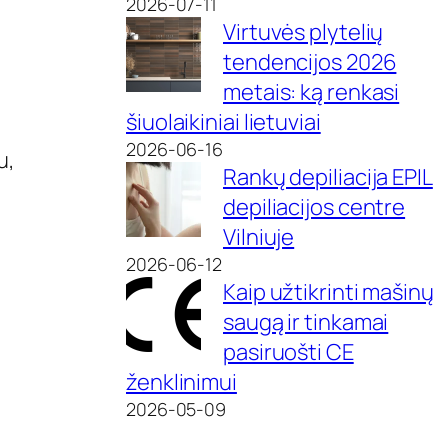
2026-07-11
Virtuvės plytelių
tendencijos 2026
metais: ką renkasi
šiuolaikiniai lietuviai
2026-06-16
u,
Rankų depiliacija EPIL
depiliacijos centre
Vilniuje
2026-06-12
Kaip užtikrinti mašinų
saugą ir tinkamai
pasiruošti CE
ženklinimui
2026-05-09