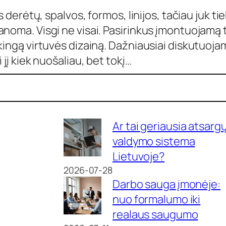
s derėtų, spalvos, formos, linijos, tačiau juk ti
noma. Visgi ne visai. Pasirinkus įmontuojamą te
kingą virtuvės dizainą. Dažniausiai diskutuoja
 jį kiek nuošaliau, bet tokį…
Ar tai geriausia atsarg
valdymo sistema
Lietuvoje?
2026-07-28
Darbo sauga įmonėje:
nuo formalumo iki
realaus saugumo