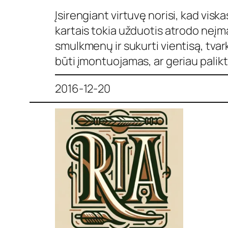
Įsirengiant virtuvę norisi, kad viska
kartais tokia užduotis atrodo neįma
smulkmenų ir sukurti vientisą, tvar
būti įmontuojamas, ar geriau palikti
2016-12-20