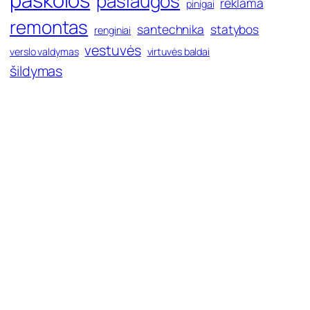
paslaugos
reklama
pinigai
remontas
santechnika
statybos
renginiai
vestuvės
verslo valdymas
virtuvės baldai
šildymas