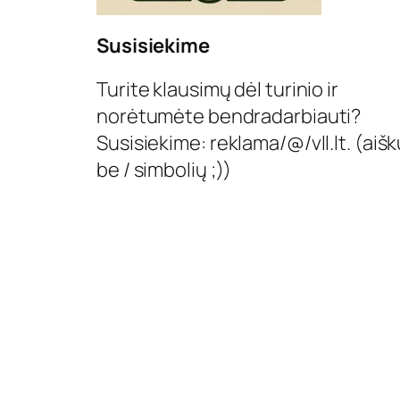
Susisiekime
Turite klausimų dėl turinio ir
norėtumėte bendradarbiauti?
Susisiekime: reklama/@/vll.lt. (aišk
be / simbolių ;))