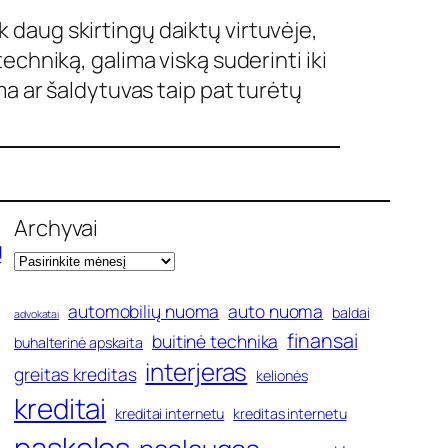
ek daug skirtingų daiktų virtuvėje,
chniką, galima viską suderinti iki
ma ar šaldytuvas taip pat turėtų
Archyvai
ų
automobilių nuoma
auto nuoma
baldai
advokatai
finansai
buitinė technika
buhalterinė apskaita
interjeras
greitas kreditas
kelionės
kreditai
kreditai internetu
kreditas internetu
paskolos