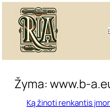
Eiti
prie
turinio
Žyma:
www.b-a.e
Ką žinoti renkantis įm