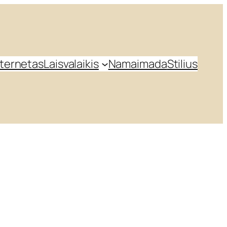
nternetas
Laisvalaikis
Namai
mada
Stilius