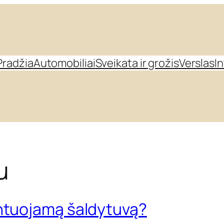
Pradžia
Automobiliai
Sveikata ir grožis
Verslas
I
u
ontuojamą šaldytuvą?