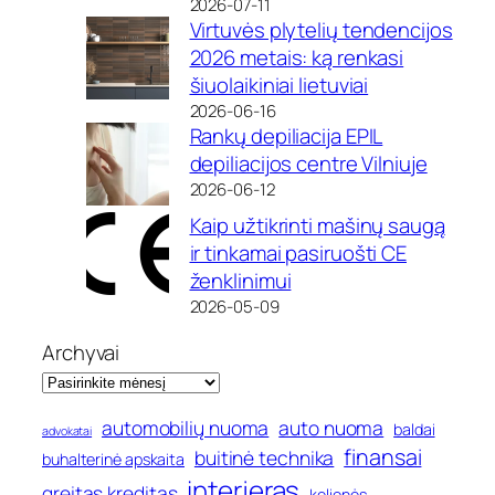
2026-07-11
Virtuvės plytelių tendencijos
2026 metais: ką renkasi
šiuolaikiniai lietuviai
2026-06-16
Rankų depiliacija EPIL
depiliacijos centre Vilniuje
2026-06-12
Kaip užtikrinti mašinų saugą
ir tinkamai pasiruošti CE
ženklinimui
2026-05-09
Archyvai
automobilių nuoma
auto nuoma
baldai
advokatai
finansai
buitinė technika
buhalterinė apskaita
interjeras
greitas kreditas
kelionės