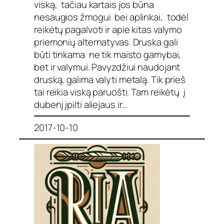
viską, tačiau kartais jos būna
nesaugios žmogui bei aplinkai, todėl
reikėtų pagalvoti ir apie kitas valymo
priemonių alternatyvas. Druska gali
būti tinkama ne tik maisto gamybai,
bet ir valymui. Pavyzdžiui naudojant
druską, galima valyti metalą. Tik prieš
tai reikia viską paruošti. Tam reikėtų į
dubenį įpilti aliejaus ir…
2017-10-10