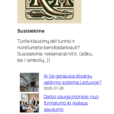
Susisiekime
Turite klausimų dėl turinio ir
norėtumėte bendradarbiauti?
Susisiekime: reklama/@/vll.lt. (aišku,
be / simbolių ;))
Ar tai geriausia atsargų
valdymo sistema Lietuvoje?
2026-07-28
Darbo sauga įmonėje: nuo
formalumo iki realaus
saugumo