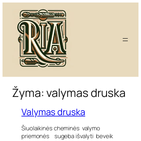
Eiti
prie
turinio
Žyma:
valymas druska
Valymas druska
Šiuolaikinės cheminės valymo
priemonės sugeba išvalyti beveik