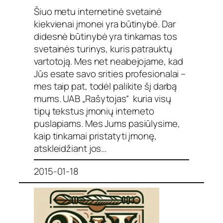
Šiuo metu internetinė svetainė
kiekvienai įmonei yra būtinybė. Dar
didesnė būtinybė yra tinkamas tos
svetainės turinys, kuris patrauktų
vartotoją. Mes net neabejojame, kad
Jūs esate savo srities profesionalai –
mes taip pat, todėl palikite šį darbą
mums. UAB „Rašytojas“ kuria visų
tipų tekstus įmonių interneto
puslapiams. Mes Jums pasiūlysime,
kaip tinkamai pristatyti įmonę,
atskleidžiant jos…
2015-01-18