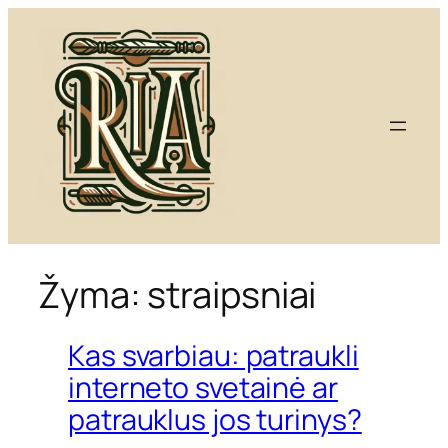
Eiti
prie
turinio
Žyma:
straipsniai
Kas svarbiau: patraukli
interneto svetainė ar
patrauklus jos turinys?