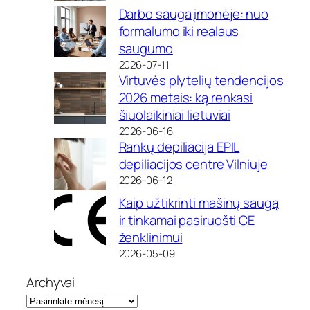
Darbo sauga įmonėje: nuo
formalumo iki realaus
saugumo
2026-07-11
Virtuvės plytelių tendencijos
2026 metais: ką renkasi
šiuolaikiniai lietuviai
2026-06-16
Rankų depiliacija EPIL
depiliacijos centre Vilniuje
2026-06-12
Kaip užtikrinti mašinų saugą
ir tinkamai pasiruošti CE
ženklinimui
2026-05-09
Archyvai