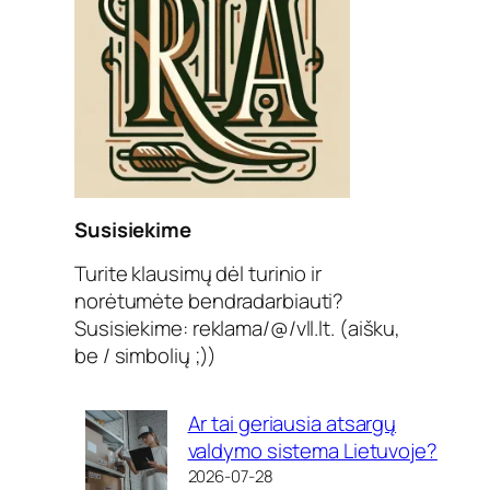
Susisiekime
Turite klausimų dėl turinio ir
norėtumėte bendradarbiauti?
Susisiekime: reklama/@/vll.lt. (aišku,
be / simbolių ;))
Ar tai geriausia atsargų
valdymo sistema Lietuvoje?
2026-07-28