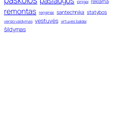
paslaugos
reklama
pinigai
remontas
santechnika
statybos
renginiai
vestuvės
verslo valdymas
virtuvės baldai
šildymas