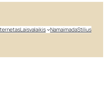
nternetas
Laisvalaikis
Namai
mada
Stilius