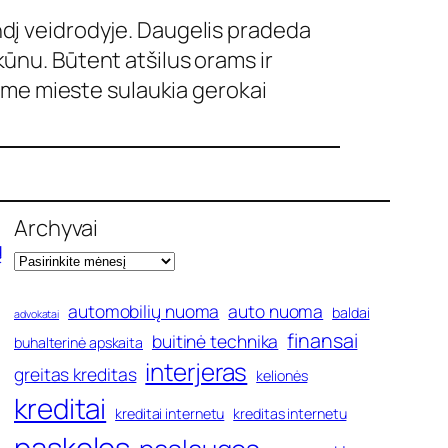
indį veidrodyje. Daugelis pradeda
 kūnu. Būtent atšilus orams ir
ame mieste sulaukia gerokai
Archyvai
ų
automobilių nuoma
auto nuoma
baldai
advokatai
finansai
buitinė technika
buhalterinė apskaita
interjeras
greitas kreditas
kelionės
kreditai
kreditai internetu
kreditas internetu
paskolos