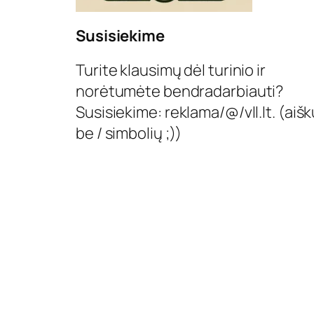
Susisiekime
Turite klausimų dėl turinio ir
norėtumėte bendradarbiauti?
Susisiekime: reklama/@/vll.lt. (aišk
be / simbolių ;))