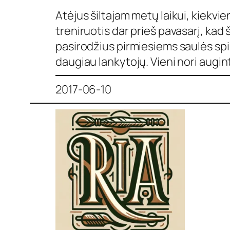
Atėjus šiltajam metų laikui, kiekvi
treniruotis dar prieš pavasarį, kad 
pasirodžius pirmiesiems saulės spi
daugiau lankytojų. Vieni nori augint
2017-06-10