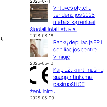
2026-07-11
Virtuvės plytelių
tendencijos 2026
metais: ką renkasi
šiuolaikiniai lietuviai
2026-06-16
u,
Rankų depiliacija EPIL
depiliacijos centre
Vilniuje
2026-06-12
Kaip užtikrinti mašinų
saugą ir tinkamai
pasiruošti CE
ženklinimui
2026-05-09