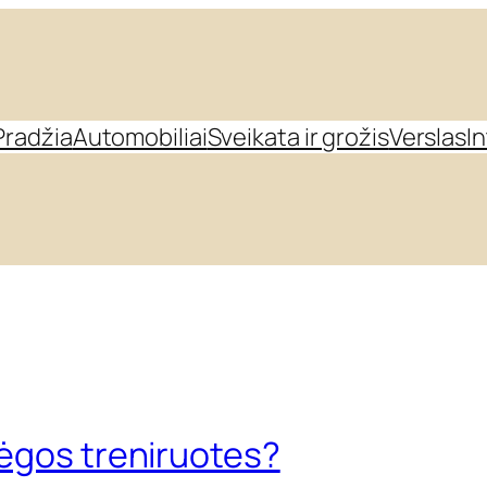
Pradžia
Automobiliai
Sveikata ir grožis
Verslas
I
 jėgos treniruotes?