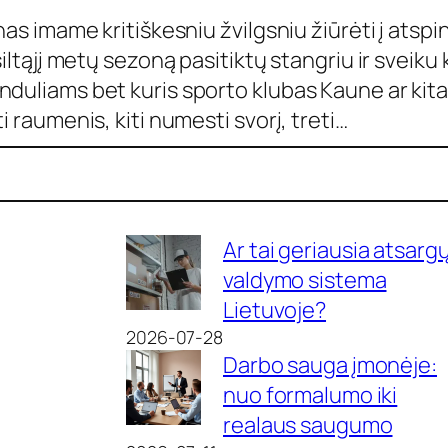
enas imame kritiškesniu žvilgsniu žiūrėti į atsp
šiltąjį metų sezoną pasitiktų stangriu ir sveiku
nduliams bet kuris sporto klubas Kaune ar kit
i raumenis, kiti numesti svorį, treti…
Ar tai geriausia atsarg
valdymo sistema
Lietuvoje?
2026-07-28
Darbo sauga įmonėje:
nuo formalumo iki
realaus saugumo