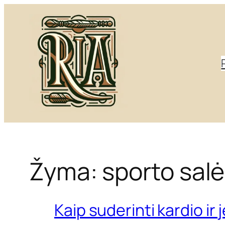
Eiti
prie
turinio
Žyma:
sporto salė
Kaip suderinti kardio ir