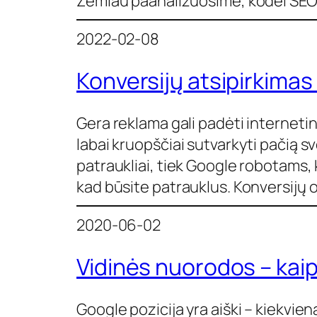
Žemiau paanalizuosime, kodėl SEO 
2022-02-08
Konversijų atsipirkima
Gera reklama gali padėti internetin
labai kruopščiai sutvarkyti pačią s
patraukliai, tiek Google robotams, 
kad būsite patrauklus. Konversijų 
2020-06-02
Vidinės nuorodos – kai
Google pozicija yra aiški – kiekviena