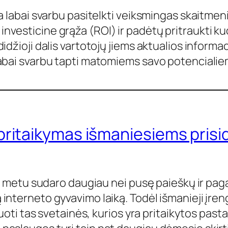
ra labai svarbu pasitelkti veiksmingas skaitme
esticine grąža (ROI) ir padėtų pritraukti kuo 
idžioji dalis vartotojų jiems aktualios inform
abai svarbu tapti matomiems savo potencialie
pritaikymas išmaniesiems prisi
iuo metu sudaro daugiau nei pusę paieškų ir pa
nterneto gyvavimo laiką. Todėl išmanieji įrengi
guoti tas svetainės, kurios yra pritaikytos past