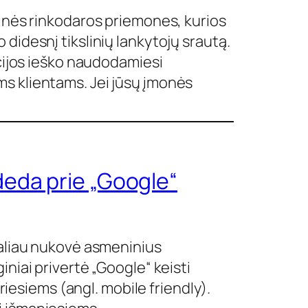
ninės rinkodaros priemones, kurios
didesnį tikslinių lankytojų srautą.
acijos ieško naudodamiesi
ms klientams. Jei jūsų įmonės
deda prie „Google“
galiau nukovė asmeninius
niai privertė „Google“ keisti
ariesiems (angl. mobile friendly).