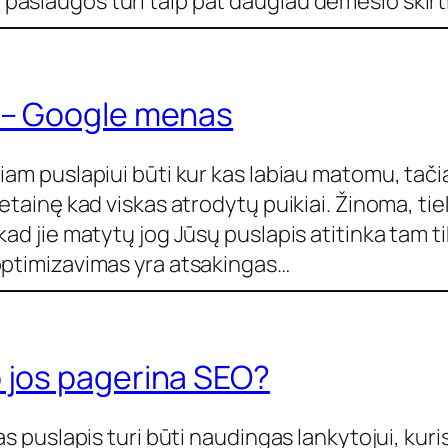
paslaugos turi taip pat daugiau dėmesio skir
s – Google menas
iam puslapiui būti kur kas labiau matomu, tači
vetainę kad viskas atrodytų puikiai. Žinoma, ti
kad jie matytų jog Jūsų puslapis atitinka tam t
optimizavimas yra atsakingas…
p jos pagerina SEO?
s puslapis turi būti naudingas lankytojui, kuris