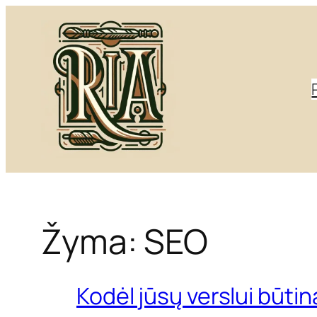
Eiti
prie
turinio
Žyma:
SEO
Kodėl jūsų verslui būtin