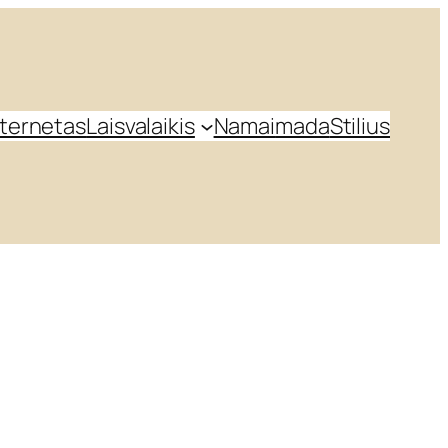
nternetas
Laisvalaikis
Namai
mada
Stilius