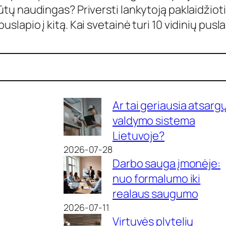
būtų naudingas? Priversti lankytoją paklaidžiot
puslapio į kitą. Kai svetainė turi 10 vidinių pus
Ar tai geriausia atsarg
valdymo sistema
Lietuvoje?
2026-07-28
Darbo sauga įmonėje:
nuo formalumo iki
realaus saugumo
2026-07-11
Virtuvės plytelių