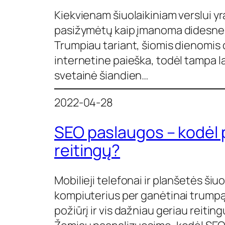
Kiekvienam šiuolaikiniam verslui y
pasižymėtų kaip įmanoma didesne inv
Trumpiau tariant, šiomis dienomis d
internetine paieška, todėl tampa l
svetainė šiandien…
2022-04-28
SEO paslaugos – kodėl 
reitingų?
Mobilieji telefonai ir planšetės š
kompiuterius per ganėtinai trumpą i
požiūrį ir vis dažniau geriau reitin