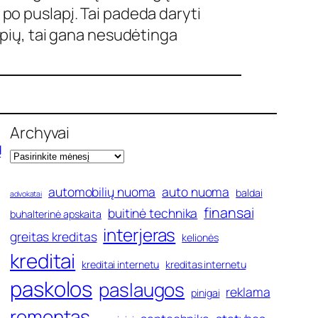
i po puslapį. Tai padeda daryti
lapių, tai gana nesudėtinga
Archyvai
ų
automobilių nuoma
auto nuoma
baldai
advokatai
finansai
buitinė technika
buhalterinė apskaita
interjeras
greitas kreditas
kelionės
kreditai
kreditai internetu
kreditas internetu
paskolos
paslaugos
reklama
pinigai
remontas