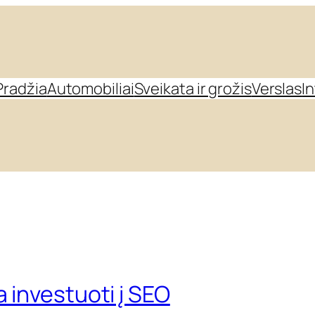
Pradžia
Automobiliai
Sveikata ir grožis
Verslas
I
a investuoti į SEO