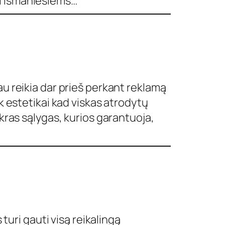
ti išmaniesiems…
au reikia dar prieš perkant reklamą
ek estetikai kad viskas atrodytų
ikras sąlygas, kurios garantuoja,
 turi gauti visą reikalingą