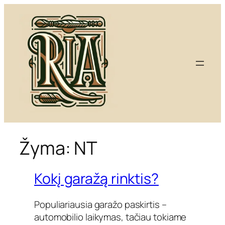
Eiti
prie
turinio
Žyma:
NT
Kokį garažą rinktis?
Populiariausia garažo paskirtis –
automobilio laikymas, tačiau tokiame