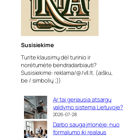
Susisiekime
Turite klausimų dėl turinio ir
norėtumėte bendradarbiauti?
Susisiekime: reklama/@/vll.lt. (aišku,
be / simbolių ;))
Ar tai geriausia atsargų
valdymo sistema Lietuvoje?
2026-07-28
Darbo sauga įmonėje: nuo
formalumo iki realaus