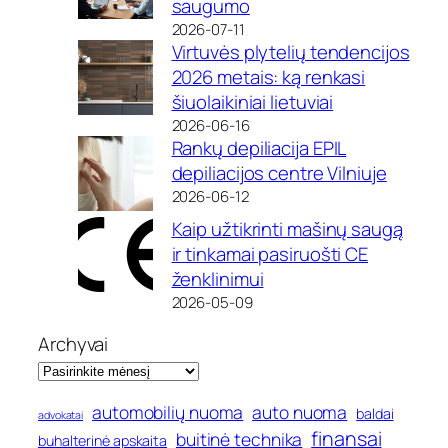
saugumo
2026-07-11
Virtuvės plytelių tendencijos
2026 metais: ką renkasi
šiuolaikiniai lietuviai
2026-06-16
Rankų depiliacija EPIL
depiliacijos centre Vilniuje
2026-06-12
Kaip užtikrinti mašinų saugą
ir tinkamai pasiruošti CE
ženklinimui
2026-05-09
Archyvai
automobilių nuoma
auto nuoma
baldai
advokatai
finansai
buitinė technika
buhalterinė apskaita