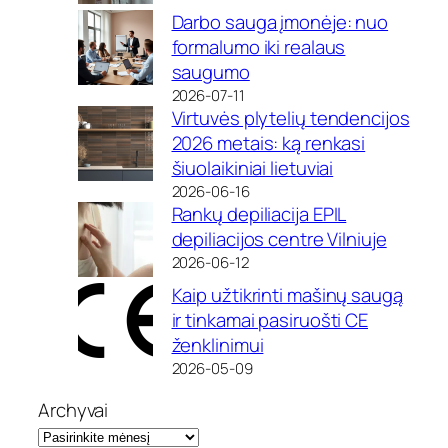
Darbo sauga įmonėje: nuo
formalumo iki realaus
saugumo
2026-07-11
Virtuvės plytelių tendencijos
2026 metais: ką renkasi
šiuolaikiniai lietuviai
2026-06-16
Rankų depiliacija EPIL
depiliacijos centre Vilniuje
2026-06-12
Kaip užtikrinti mašinų saugą
ir tinkamai pasiruošti CE
ženklinimui
2026-05-09
Archyvai