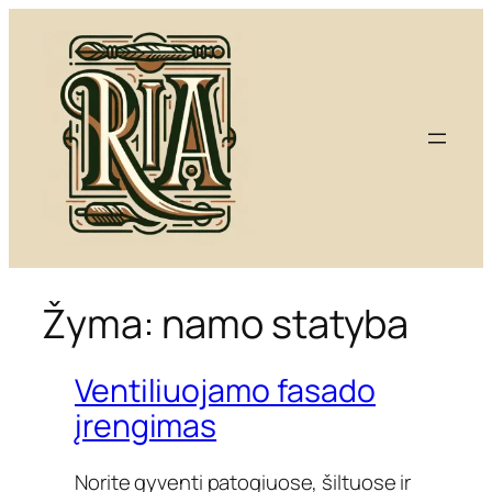
Eiti
prie
turinio
Žyma:
namo statyba
Ventiliuojamo fasado
įrengimas
Norite gyventi patogiuose, šiltuose ir