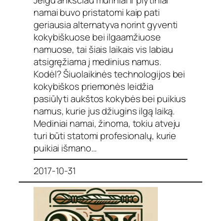
Jeigu anksčiau mūriniai ir plytiniai
namai buvo pristatomi kaip pati
geriausia alternatyva norint gyventi
kokybiškuose bei ilgaamžiuose
namuose, tai šiais laikais vis labiau
atsigręžiama į medinius namus.
Kodėl? Šiuolaikinės technologijos bei
kokybiškos priemonės leidžia
pasiūlyti aukštos kokybės bei puikius
namus, kurie jus džiugins ilgą laiką.
Mediniai namai, žinoma, tokiu atveju
turi būti statomi profesionalų, kurie
puikiai išmano…
2017-10-31