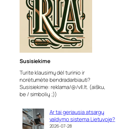
Susisiekime
Turite klausimų dėl turinio ir
norėtumėte bendradarbiauti?
Susisiekime: reklama/@/vll.lt. (aišku,
be / simbolių ;))
Ar tai geriausia atsargų
valdymo sistema Lietuvoje?
2026-07-28