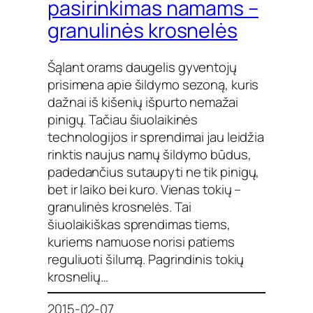
pasirinkimas namams –
granulinės krosnelės
Šąlant orams daugelis gyventojų
prisimena apie šildymo sezoną, kuris
dažnai iš kišenių išpurto nemažai
pinigų. Tačiau šiuolaikinės
technologijos ir sprendimai jau leidžia
rinktis naujus namų šildymo būdus,
padedančius sutaupyti ne tik pinigų,
bet ir laiko bei kuro. Vienas tokių –
granulinės krosnelės. Tai
šiuolaikiškas sprendimas tiems,
kuriems namuose norisi patiems
reguliuoti šilumą. Pagrindinis tokių
krosnelių…
2015-02-07