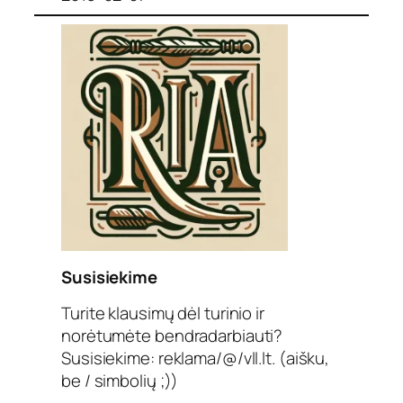
Susisiekime
Turite klausimų dėl turinio ir
norėtumėte bendradarbiauti?
Susisiekime: reklama/@/vll.lt. (aišku,
be / simbolių ;))