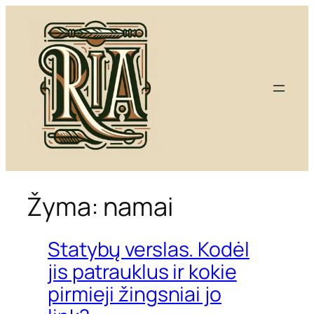
Eiti
prie
turinio
Žyma:
namai
Statybų verslas. Kodėl
jis patrauklus ir kokie
pirmieji žingsniai jo