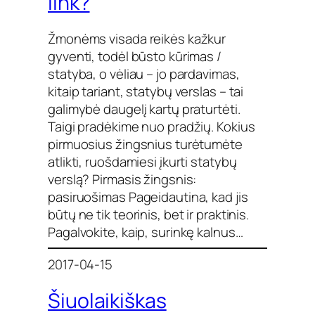
link?
Žmonėms visada reikės kažkur
gyventi, todėl būsto kūrimas /
statyba, o vėliau – jo pardavimas,
kitaip tariant, statybų verslas – tai
galimybė daugelį kartų praturtėti.
Taigi pradėkime nuo pradžių. Kokius
pirmuosius žingsnius turėtumėte
atlikti, ruošdamiesi įkurti statybų
verslą? Pirmasis žingsnis:
pasiruošimas Pageidautina, kad jis
būtų ne tik teorinis, bet ir praktinis.
Pagalvokite, kaip, surinkę kalnus…
2017-04-15
Šiuolaikiškas