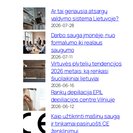
Ar tai geriausia atsargų
valdymo sistema Lietuvoje?
2026-07-28
Darbo sauga įmonėje: nuo
formalumo iki realaus
saugumo
2026-07-11
Virtuvės plytelių tendencijos
2026 metais: ką renkasi
šiuolaikiniai lietuviai
2026-06-16
Rankų depiliacija EPIL
depiliacijos centre Vilniuje
2026-06-12
Kaip užtikrinti mašinų saugą
ir tinkamai pasiruošti CE
ženklinimui