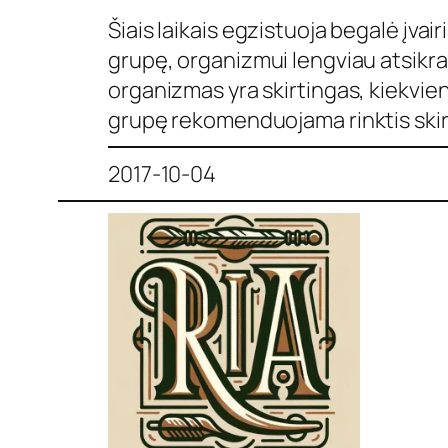
Šiais laikais egzistuoja begalė įva
grupę, organizmui lengviau atsikrat
organizmas yra skirtingas, kiekvie
grupę rekomenduojama rinktis skirti
2017-10-04