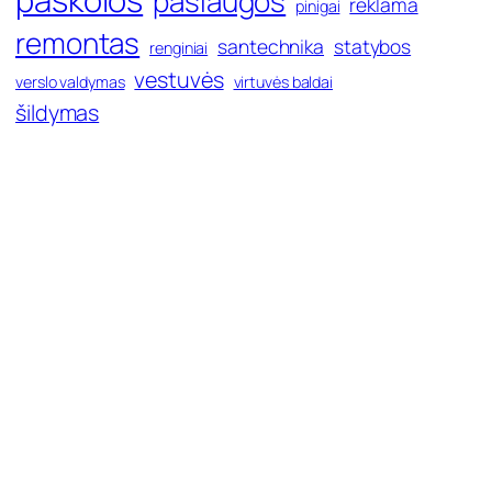
paslaugos
reklama
pinigai
remontas
santechnika
statybos
renginiai
vestuvės
verslo valdymas
virtuvės baldai
šildymas