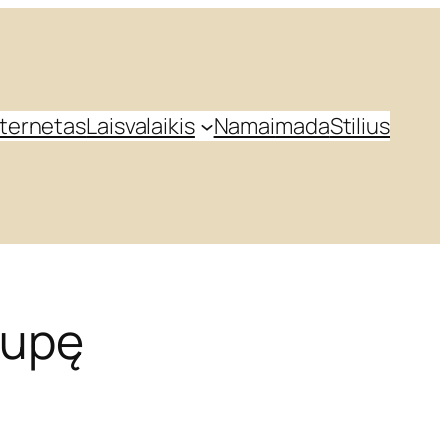
nternetas
Laisvalaikis
Namai
mada
Stilius
rupę