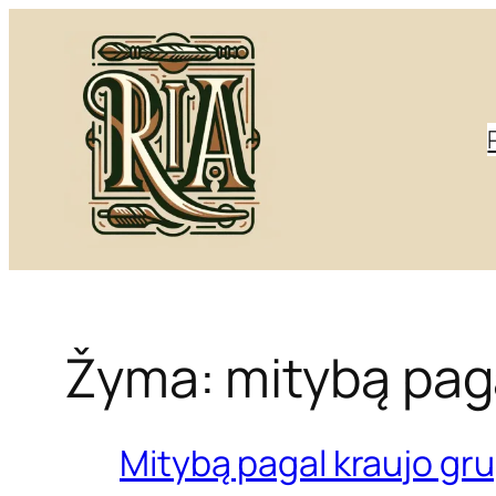
Eiti
prie
turinio
Žyma:
mitybą pag
Mitybą pagal kraujo grup