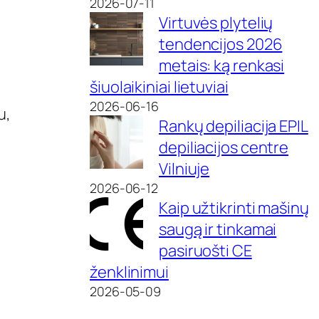
2026-07-11
Virtuvės plytelių
tendencijos 2026
metais: ką renkasi
šiuolaikiniai lietuviai
2026-06-16
u,
Rankų depiliacija EPIL
depiliacijos centre
Vilniuje
2026-06-12
Kaip užtikrinti mašinų
saugą ir tinkamai
pasiruošti CE
ženklinimui
2026-05-09