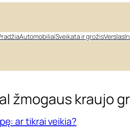
Pradžia
Automobiliai
Sveikata ir grožis
Verslas
I
al žmogaus kraujo g
ę: ar tikrai veikia?