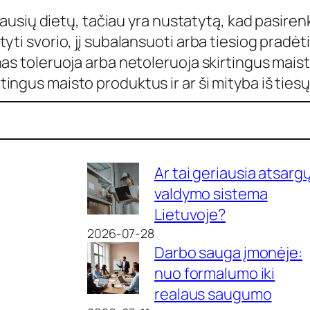
iriausių dietų, tačiau yra nustatytą, kad pasi
yti svorio, jį subalansuoti arba tiesiog pradėti
nas toleruoja arba netoleruoja skirtingus mai
ngus maisto produktus ir ar ši mityba iš tiesų
Ar tai geriausia atsarg
valdymo sistema
Lietuvoje?
2026-07-28
Darbo sauga įmonėje:
nuo formalumo iki
realaus saugumo