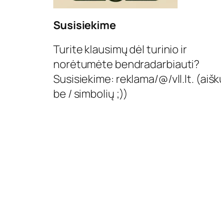
Susisiekime
Turite klausimų dėl turinio ir
norėtumėte bendradarbiauti?
Susisiekime: reklama/@/vll.lt. (aišk
be / simbolių ;))