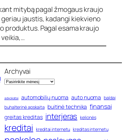
renkant mitybą pagal žmogaus kraujo
 geriau jaustis, kadangi kiekvieno
sto produktus. Pagal esama kraujo
 veikia,…
Archyvai
ų
automobilių nuoma
auto nuoma
baldai
advokatai
finansai
buitinė technika
buhalterinė apskaita
interjeras
greitas kreditas
kelionės
kreditai
kreditai internetu
kreditas internetu
paskolos