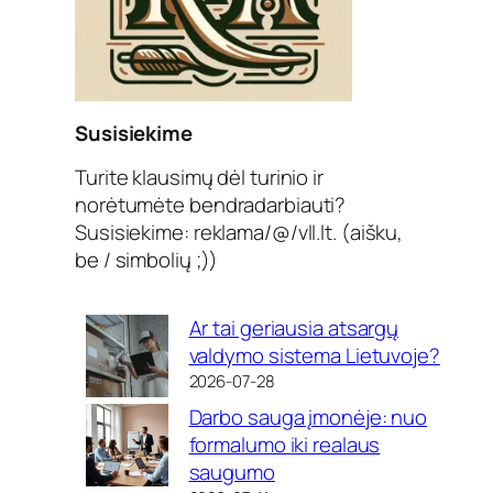
Susisiekime
Turite klausimų dėl turinio ir
norėtumėte bendradarbiauti?
Susisiekime: reklama/@/vll.lt. (aišku,
be / simbolių ;))
Ar tai geriausia atsargų
valdymo sistema Lietuvoje?
2026-07-28
Darbo sauga įmonėje: nuo
formalumo iki realaus
saugumo