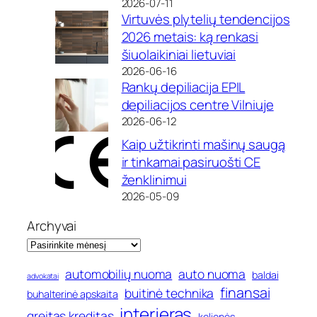
2026-07-11
Virtuvės plytelių tendencijos
2026 metais: ką renkasi
šiuolaikiniai lietuviai
2026-06-16
Rankų depiliacija EPIL
depiliacijos centre Vilniuje
2026-06-12
Kaip užtikrinti mašinų saugą
ir tinkamai pasiruošti CE
ženklinimui
2026-05-09
Archyvai
automobilių nuoma
auto nuoma
baldai
advokatai
finansai
buitinė technika
buhalterinė apskaita
interjeras
greitas kreditas
kelionės