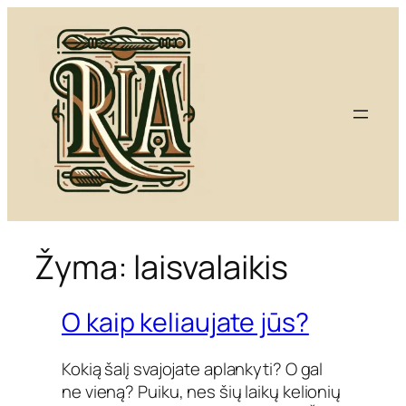
Eiti
prie
turinio
Žyma:
laisvalaikis
O kaip keliaujate jūs?
Kokią šalį svajojate aplankyti? O gal
ne vieną? Puiku, nes šių laikų kelionių