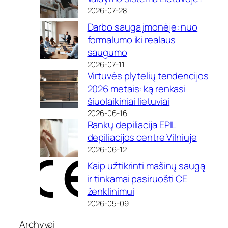
2026-07-28
Darbo sauga įmonėje: nuo
formalumo iki realaus
saugumo
2026-07-11
Virtuvės plytelių tendencijos
2026 metais: ką renkasi
šiuolaikiniai lietuviai
2026-06-16
Rankų depiliacija EPIL
depiliacijos centre Vilniuje
2026-06-12
Kaip užtikrinti mašinų saugą
ir tinkamai pasiruošti CE
ženklinimui
2026-05-09
Archyvai