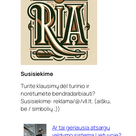
Susisiekime
Turite klausimų dėl turinio ir
norėtumėte bendradarbiauti?
Susisiekime: reklama/@/vll.lt. (aišku,
be / simbolių ;))
Ar tai geriausia atsargų
valdymo sistema Lietuvoje?