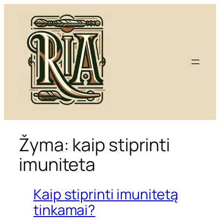
Eiti
prie
turinio
Žyma:
kaip stiprinti
imuniteta
Kaip stiprinti imunitetą
tinkamai?