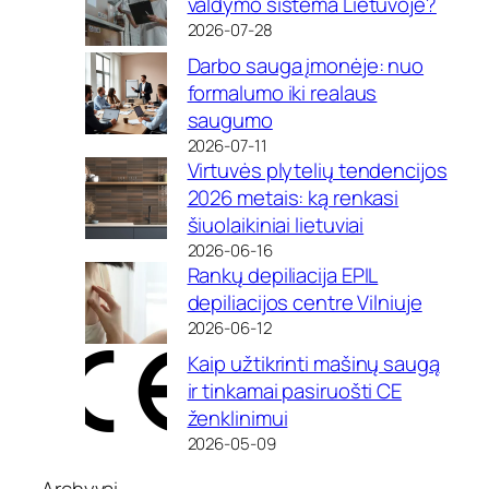
valdymo sistema Lietuvoje?
2026-07-28
Darbo sauga įmonėje: nuo
formalumo iki realaus
saugumo
2026-07-11
Virtuvės plytelių tendencijos
2026 metais: ką renkasi
šiuolaikiniai lietuviai
2026-06-16
Rankų depiliacija EPIL
depiliacijos centre Vilniuje
2026-06-12
Kaip užtikrinti mašinų saugą
ir tinkamai pasiruošti CE
ženklinimui
2026-05-09
Archyvai