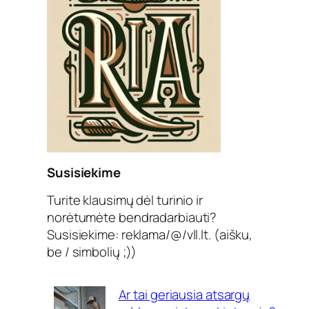
Susisiekime
Turite klausimų dėl turinio ir
norėtumėte bendradarbiauti?
Susisiekime: reklama/@/vll.lt. (aišku,
be / simbolių ;))
Ar tai geriausia atsargų