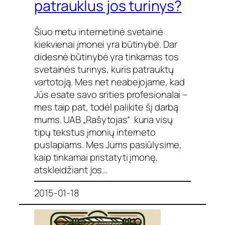
patrauklus jos turinys?
Šiuo metu internetinė svetainė
kiekvienai įmonei yra būtinybė. Dar
didesnė būtinybė yra tinkamas tos
svetainės turinys, kuris patrauktų
vartotoją. Mes net neabejojame, kad
Jūs esate savo srities profesionalai –
mes taip pat, todėl palikite šį darbą
mums. UAB „Rašytojas“ kuria visų
tipų tekstus įmonių interneto
puslapiams. Mes Jums pasiūlysime,
kaip tinkamai pristatyti įmonę,
atskleidžiant jos…
2015-01-18