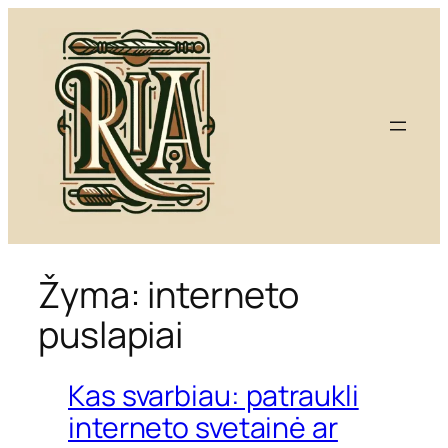
Eiti
prie
turinio
Žyma:
interneto
puslapiai
Kas svarbiau: patraukli
interneto svetainė ar