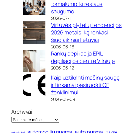
formalumo iki realaus
saugumo
2026-07-11
Virtuvės plytelių tendencijos
2026 metais: ką renkasi
šiuolaikiniai lietuviai
2026-06-16
Rankų depiliacija EPIL
depiliacijos centre Vilniuje
2026-06-12
Kaip užtikrinti mašinų saugą
ir tinkamai pasiruošti CE
ženklinimui
2026-05-09
Archyvai
automobilių nuoma
auto nuoma
baldai
advokatai