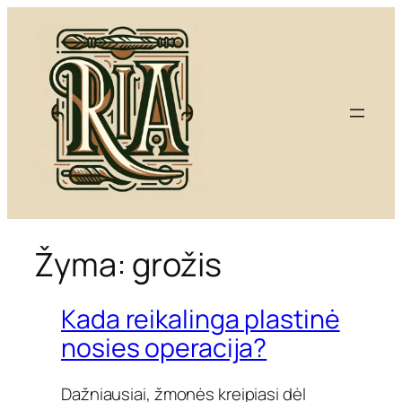
Eiti
prie
turinio
Žyma:
grožis
Kada reikalinga plastinė
nosies operacija?
Dažniausiai, žmonės kreipiasi dėl