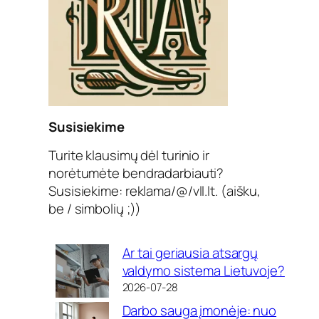
Susisiekime
Turite klausimų dėl turinio ir
norėtumėte bendradarbiauti?
Susisiekime: reklama/@/vll.lt. (aišku,
be / simbolių ;))
Ar tai geriausia atsargų
valdymo sistema Lietuvoje?
2026-07-28
Darbo sauga įmonėje: nuo