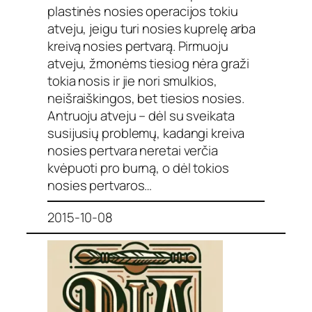
plastinės nosies operacijos tokiu
atveju, jeigu turi nosies kuprelę arba
kreivą nosies pertvarą. Pirmuoju
atveju, žmonėms tiesiog nėra graži
tokia nosis ir jie nori smulkios,
neišraiškingos, bet tiesios nosies.
Antruoju atveju – dėl su sveikata
susijusių problemų, kadangi kreiva
nosies pertvara neretai verčia
kvėpuoti pro burną, o dėl tokios
nosies pertvaros…
2015-10-08