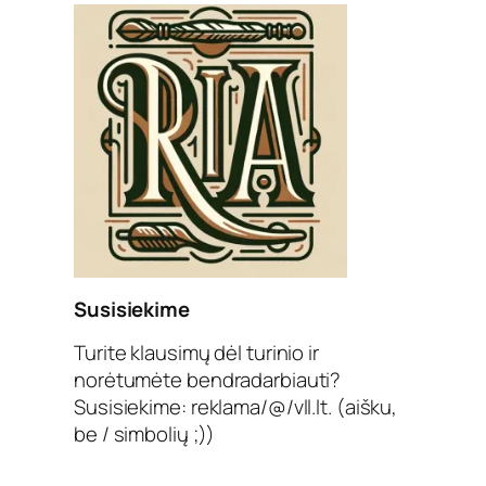
Susisiekime
Turite klausimų dėl turinio ir
norėtumėte bendradarbiauti?
Susisiekime: reklama/@/vll.lt. (aišku,
be / simbolių ;))