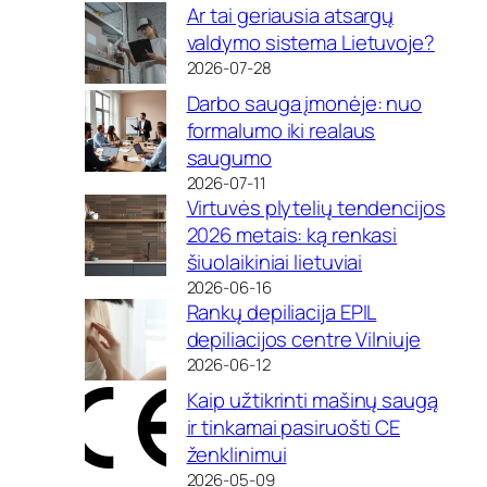
Ar tai geriausia atsargų
valdymo sistema Lietuvoje?
2026-07-28
Darbo sauga įmonėje: nuo
formalumo iki realaus
saugumo
2026-07-11
Virtuvės plytelių tendencijos
2026 metais: ką renkasi
šiuolaikiniai lietuviai
2026-06-16
Rankų depiliacija EPIL
depiliacijos centre Vilniuje
2026-06-12
Kaip užtikrinti mašinų saugą
ir tinkamai pasiruošti CE
ženklinimui
2026-05-09