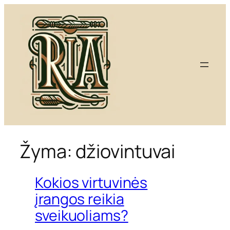
Eiti
prie
turinio
Žyma:
džiovintuvai
Kokios virtuvinės
įrangos reikia
sveikuoliams?