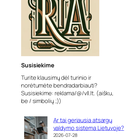
Susisiekime
Turite klausimų dėl turinio ir
norėtumėte bendradarbiauti?
Susisiekime: reklama/@/vll.lt. (aišku,
be / simbolių ;))
Ar tai geriausia atsargų
valdymo sistema Lietuvoje?
2026-07-28