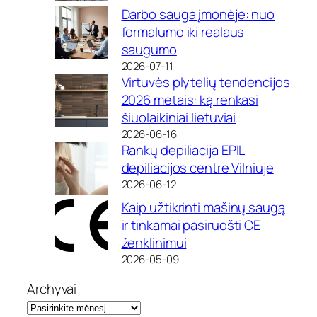
Darbo sauga įmonėje: nuo
formalumo iki realaus
saugumo
2026-07-11
Virtuvės plytelių tendencijos
2026 metais: ką renkasi
šiuolaikiniai lietuviai
2026-06-16
Rankų depiliacija EPIL
depiliacijos centre Vilniuje
2026-06-12
Kaip užtikrinti mašinų saugą
ir tinkamai pasiruošti CE
ženklinimui
2026-05-09
Archyvai