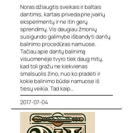
Noras džiaugtis sveikais ir baltais
dantimis, kartais priveda prie įvairių
eksperimentų ir ne itin gerų
sprendimų. Vis daugiau žmonių
susigundo galimybe išbandyti dantų
balinimo procedūras namuose.
Tačiau apie dantų balinimą
visuomenėje tvyro tiek daug mitų,
kad toli gražu ne kiekvienas
smalsuolis žino, nuo ko pradėti ir
kokie balinimo būdai namuose iš
tiesų veikia. Tad kaip…
2017-07-04