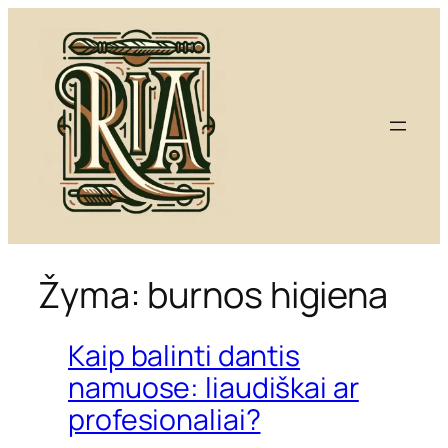
Eiti
prie
turinio
Žyma:
burnos higiena
Kaip balinti dantis
namuose: liaudiškai ar
profesionaliai?