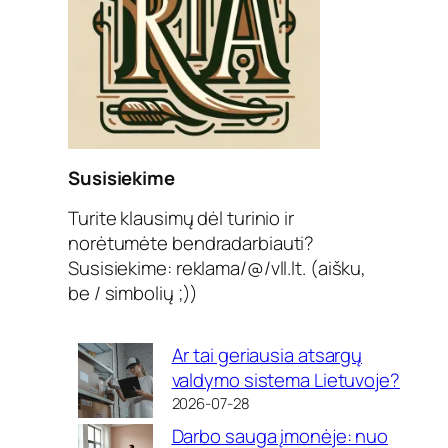
Susisiekime
Turite klausimų dėl turinio ir
norėtumėte bendradarbiauti?
Susisiekime: reklama/@/vll.lt. (aišku,
be / simbolių ;))
Ar tai geriausia atsargų
valdymo sistema Lietuvoje?
2026-07-28
Darbo sauga įmonėje: nuo