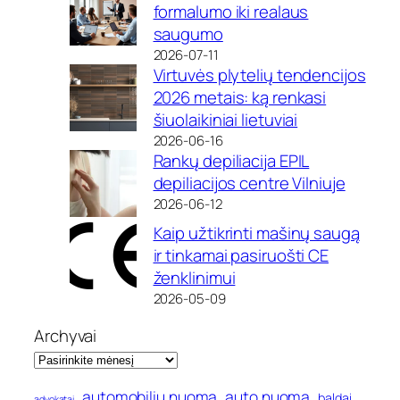
formalumo iki realaus
saugumo
2026-07-11
Virtuvės plytelių tendencijos
2026 metais: ką renkasi
šiuolaikiniai lietuviai
2026-06-16
Rankų depiliacija EPIL
depiliacijos centre Vilniuje
2026-06-12
Kaip užtikrinti mašinų saugą
ir tinkamai pasiruošti CE
ženklinimui
2026-05-09
Archyvai
automobilių nuoma
auto nuoma
baldai
advokatai