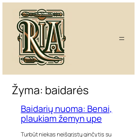
Eiti
prie
turinio
Žyma:
baidarės
Baidarių nuoma: Benai,
plaukiam žemyn upe
Turbūt niekas neišgrįstų ginčytis su