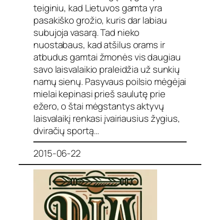
teiginiu, kad Lietuvos gamta yra
pasakiško grožio, kuris dar labiau
subujoja vasarą. Tad nieko
nuostabaus, kad atšilus orams ir
atbudus gamtai žmonės vis daugiau
savo laisvalaikio praleidžia už sunkių
namų sienų. Pasyvaus poilsio mėgėjai
mielai kepinasi prieš saulutę prie
ežero, o štai mėgstantys aktyvų
laisvalaikį renkasi įvairiausius žygius,
dviračių sportą…
2015-06-22