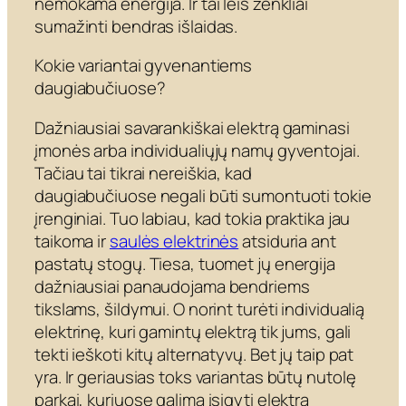
nemokama energija. Ir tai leis ženkliai
sumažinti bendras išlaidas.
Kokie variantai gyvenantiems
daugiabučiuose?
Dažniausiai savarankiškai elektrą gaminasi
įmonės arba individualiųjų namų gyventojai.
Tačiau tai tikrai nereiškia, kad
daugiabučiuose negali būti sumontuoti tokie
įrenginiai. Tuo labiau, kad tokia praktika jau
taikoma ir
saulės elektrinės
atsiduria ant
pastatų stogų. Tiesa, tuomet jų energija
dažniausiai panaudojama bendriems
tikslams, šildymui. O norint turėti individualią
elektrinę, kuri gamintų elektrą tik jums, gali
tekti ieškoti kitų alternatyvų. Bet jų taip pat
yra. Ir geriausias toks variantas būtų nutolę
parkai, kuriuose galima įsigyti elektrą