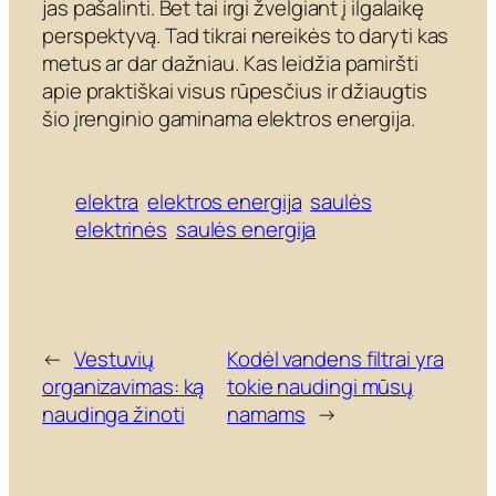
jas pašalinti. Bet tai irgi žvelgiant į ilgalaikę
perspektyvą. Tad tikrai nereikės to daryti kas
metus ar dar dažniau. Kas leidžia pamiršti
apie praktiškai visus rūpesčius ir džiaugtis
šio įrenginio gaminama elektros energija.
elektra
elektros energija
saulės
elektrinės
saulės energija
←
Vestuvių
Kodėl vandens filtrai yra
organizavimas: ką
tokie naudingi mūsų
naudinga žinoti
namams
→