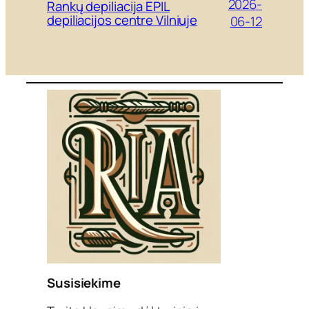
2026-
Rankų depiliacija EPIL
depiliacijos centre Vilniuje
06-12
Susisiekime