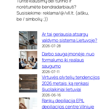
Turite klausimų dėl turinio ir
norėtumėte bendradarbiauti?
Susisiekime: reklama/@/vll.lt. (aišku,
be / simbolių ;))
Ar tai geriausia atsargų
valdymo sistema Lietuvoje?
2026-07-28
Darbo sauga įmonėje: nuo
formalumo iki realaus
saugumo
2026-07-11
Virtuvės plytelių tendencijos
2026 metais: ką renkasi
šiuolaikiniai lietuviai
2026-06-16
Rankų depiliacija EPIL
depiliacijos centre Vilniuje