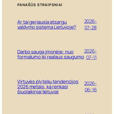
PANAŠŪS STRAIPSNIAI
2026-
Ar tai geriausia atsargų
valdymo sistema Lietuvoje?
07-28
2026-
Darbo sauga įmonėje: nuo
formalumo iki realaus saugumo
07-11
Virtuvės plytelių tendencijos
2026-
2026 metais: ką renkasi
06-16
šiuolaikiniai lietuviai