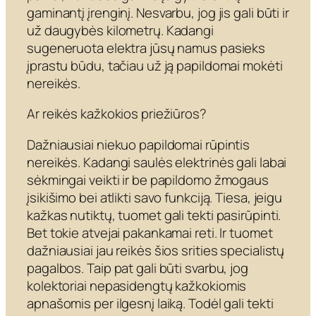
gaminantį įrenginį. Nesvarbu, jog jis gali būti ir
už daugybės kilometrų. Kadangi
sugeneruota elektra jūsų namus pasieks
įprastu būdu, tačiau už ją papildomai mokėti
nereikės.
Ar reikės kažkokios priežiūros?
Dažniausiai niekuo papildomai rūpintis
nereikės. Kadangi saulės elektrinės gali labai
sėkmingai veikti ir be papildomo žmogaus
įsikišimo bei atlikti savo funkciją. Tiesa, jeigu
kažkas nutiktų, tuomet gali tekti pasirūpinti.
Bet tokie atvejai pakankamai reti. Ir tuomet
dažniausiai jau reikės šios srities specialistų
pagalbos. Taip pat gali būti svarbu, jog
kolektoriai nepasidengtų kažkokiomis
apnašomis per ilgesnį laiką. Todėl gali tekti