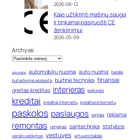
2026-06-12
Kaip užtikrinti mašinų saugą
ir tinkamai pasiruošti CE
ženklinimui
2026-05-09
Archyvai
automobilių nuoma
auto nuoma
baldai
advokatai
finansai
buitinė technika
buhalterinė apskaita
interjeras
greitas kreditas
kelionės
kreditai
kreditai internetu
kreditas internetu
paskolos
paslaugos
reklama
pinigai
remontas
santechnika
statybos
renginiai
vestuvės
verslo valdymas
virtuvės baldai