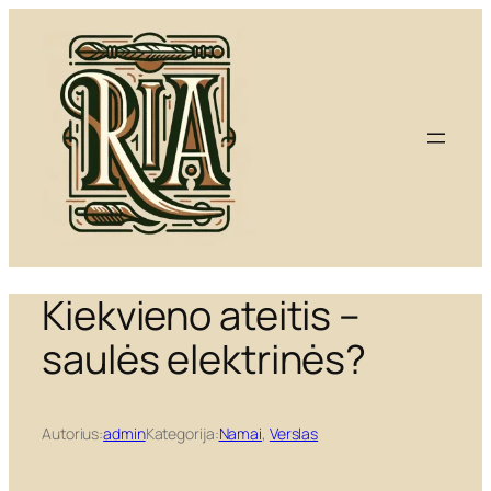
Eiti
prie
turinio
Kiekvieno ateitis –
saulės elektrinės?
Autorius:
admin
Kategorija:
Namai
, 
Verslas