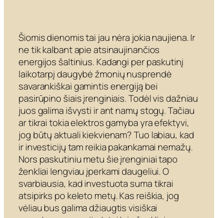
Šiomis dienomis tai jau nėra jokia naujiena. Ir
ne tik kalbant apie atsinaujinančios
energijos šaltinius. Kadangi per paskutinį
laikotarpį daugybė žmonių nusprendė
savarankiškai gamintis energiją bei
pasirūpino šiais įrenginiais. Todėl vis dažniau
juos galima išvysti ir ant namų stogų. Tačiau
ar tikrai tokia elektros gamyba yra efektyvi,
jog būtų aktuali kiekvienam? Tuo labiau, kad
ir investicijų tam reikia pakankamai nemažų.
Nors paskutiniu metu šie įrenginiai tapo
ženkliai lengviau įperkami daugeliui. O
svarbiausia, kad investuota suma tikrai
atsipirks po keleto metų. Kas reiškia, jog
vėliau bus galima džiaugtis visiškai