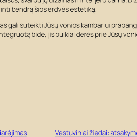
aisus, svarbu jų dizainas ir interjero darna. Di
inti bendrą šios erdvės estetiką.
as gali suteikti Jūsų vonios kambariui prabang
ą integruotą bidė, jis puikiai derės prie Jūsų vo
iarėjimas
Vestuviniai žiedai: atsaky