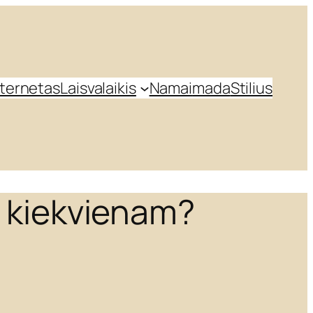
nternetas
Laisvalaikis
Namai
mada
Stilius
u kiekvienam?