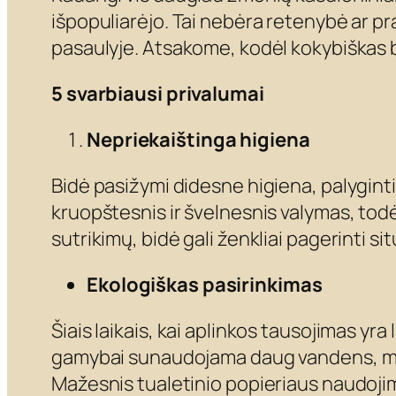
išpopuliarėjo. Tai nebėra retenybė ar p
pasaulyje. Atsakome, kodėl kokybiškas b
5 svarbiausi privalumai
Nepriekaištinga higiena
Bidė pasižymi didesne higiena, palyginti
kruopštesnis ir švelnesnis valymas, todėl
sutrikimų, bidė gali ženkliai pagerinti si
Ekologiškas pasirinkimas
Šiais laikais, kai aplinkos tausojimas yr
gamybai sunaudojama daug vandens, medži
Mažesnis tualetinio popieriaus naudoj