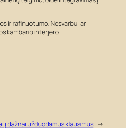
zainerių teigimu, bidė integravimas į
os ir rafinuotumo. Nesvarbu, ar
nios kambario interjero.
mai į dažnai užduodamus klausimus
→