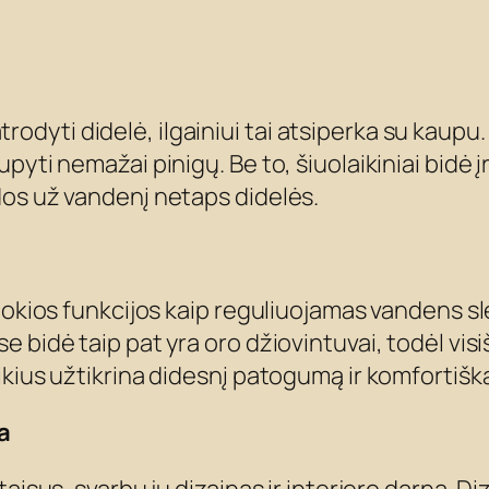
i atrodyti didelė, ilgainiui tai atsiperka su kau
yti nemažai pinigų. Be to, šiuolaikiniai bidė į
dos už vandenį netaps didelės.
tokios funkcijos kaip reguliuojamas vandens sl
bidė taip pat yra oro džiovintuvai, todėl visiš
kius užtikrina didesnį patogumą ir komfortišką 
a