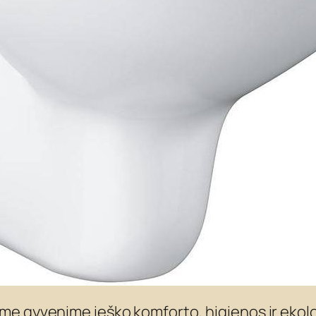
me gyvenime ieško komforto, higienos ir eko