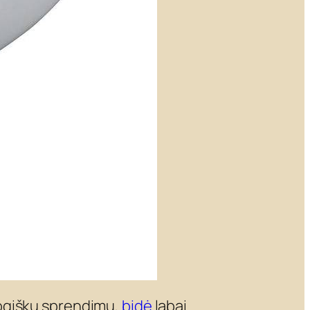
logiškų sprendimų,
bidė
labai