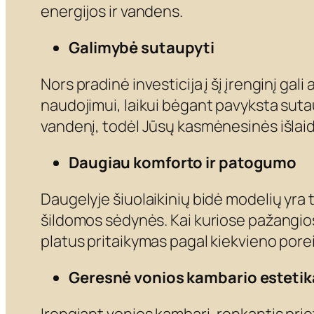
energijos ir vandens.
Galimybė sutaupyti
Nors pradinė investicija į šį įrenginį gal
naudojimui, laikui bėgant pavyksta sutaup
vandenį, todėl Jūsų kasmėnesinės išlai
Daugiau komforto ir patogumo
Daugelyje šiuolaikinių bidė modelių yra 
šildomos sėdynės. Kai kuriose pažangiose 
platus pritaikymas pagal kiekvieno porei
Geresnė vonios kambario estetik