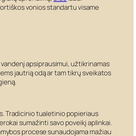
mfortiškos vonios standartu visame
nt vandenį apsiprausimui, užtikrinamas
iems jautrią odą ar tam tikrų sveikatos
gieną.
s. Tradicinio tualetinio popieriaus
rokai sumažinti savo poveikį aplinkai.
o gamybos procese sunaudojama mažiau