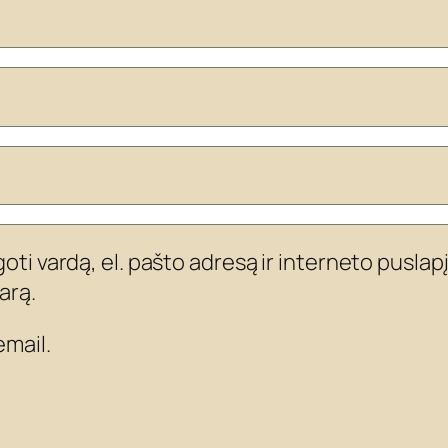
ti vardą, el. pašto adresą ir interneto puslapį,
arą.
mail.