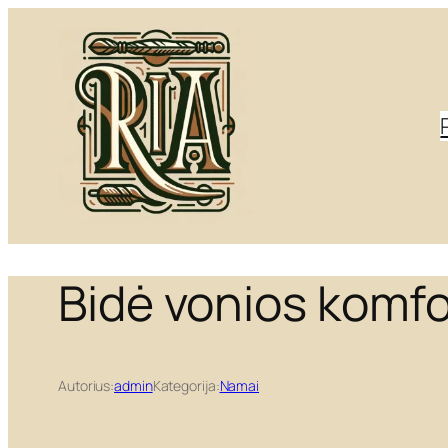
Eiti
prie
turinio
Bidė vonios komfo
Autorius:
admin
Kategorija:
Namai