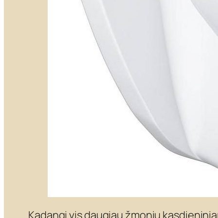
Kadangi vis daugiau žmonių kasdieninia