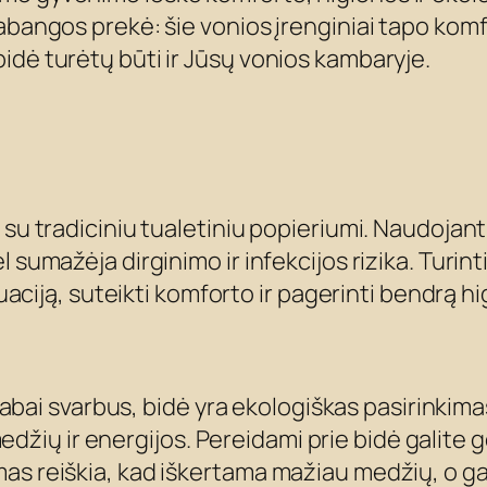
rabangos prekė: šie vonios įrenginiai tapo ko
idė turėtų būti ir Jūsų vonios kambaryje.
 su tradiciniu tualetiniu popieriumi. Naudoja
 sumažėja dirginimo ir infekcijos rizika. Turint
tuaciją, suteikti komforto ir pagerinti bendrą hi
a labai svarbus, bidė yra ekologiškas pasirinkima
ų ir energijos. Pereidami prie bidė galite ge
imas reiškia, kad iškertama mažiau medžių, 