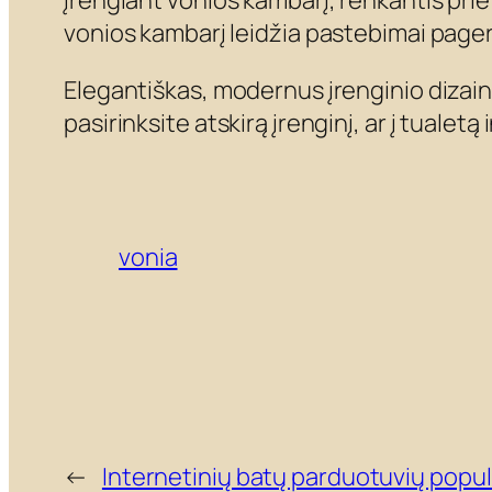
Įrengiant vonios kambarį, renkantis priet
vonios kambarį leidžia pastebimai pager
Elegantiškas, modernus įrenginio dizain
pasirinksite atskirą įrenginį, ar į tualet
vonia
←
Internetinių batų parduotuvių popul