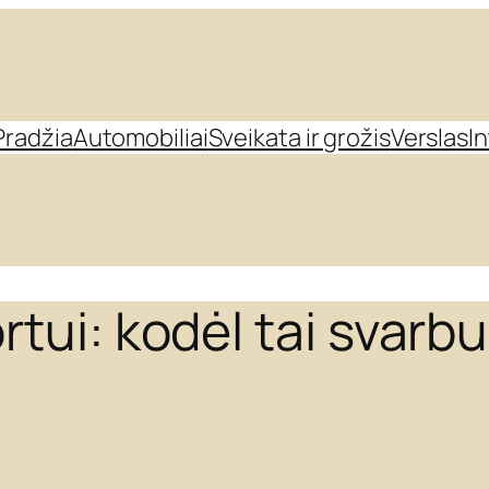
Pradžia
Automobiliai
Sveikata ir grožis
Verslas
I
rtui: kodėl tai svarb