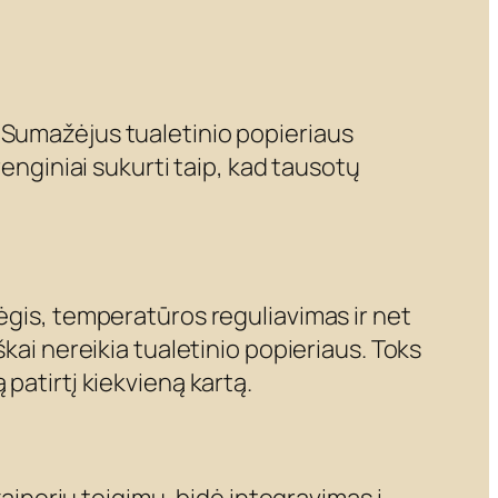
pu. Sumažėjus tualetinio popieriaus
renginiai sukurti taip, kad tausotų
ėgis, temperatūros reguliavimas ir net
kai nereikia tualetinio popieriaus. Toks
patirtį kiekvieną kartą.