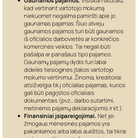
Gaunamos pajamos.
Visiškai natūralu,
kad vertinant vartotojo mokumą
niekuomet negalima pamiršti apie jo
gaunamas pajamas. Šiuo atveju
gaunamos pajamos turi būti gaunamos
iš oficialios darbovietės ar konkrečios
komercinės veiklos. Tai negali būti
pašalpa ar panašaus tipo pajamos.
Gaunamų pajamų dydis turi labai
didelės tiesioginės įtakos vartotojo
mokumo vertinimui. Žinoma, kreditoriai
atsižvelgia tik į oficialias pajamas, kurios
gali būti pagrįstos oficialiais
dokumentais (pvz., darbo sutartimi,
metinėmis pajamų deklaracijomis ir kt.).
Finansiniai įsipareigojimai.
Net jei
žmogaus mėnesinės pajamos yra
pakankamos arba labai aukštos, tai tikrai