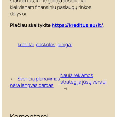
standartus, kurie galioja absoliučiai
kiekvienam finansinių paslaugų rinkos
dalyviui.
Plačiau skaitykite
https://kreditus.eu/lt/
.
kreditai
paskolos
pinigai
Nauja reklamos
←
Švenčių planavimas
strategija jūsų verslui
nėra lengvas darbas
→
Komentarai