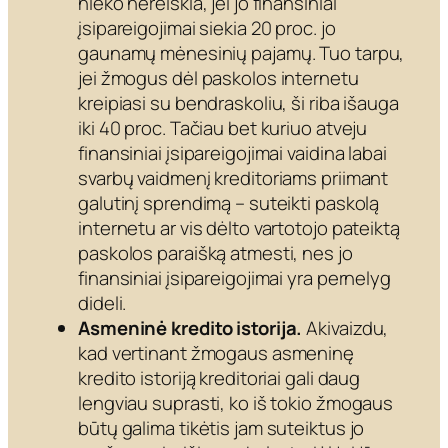
nieko nereiškia, jei jo finansiniai
įsipareigojimai siekia 20 proc. jo
gaunamų mėnesinių pajamų. Tuo tarpu,
jei žmogus dėl paskolos internetu
kreipiasi su bendraskoliu, ši riba išauga
iki 40 proc. Tačiau bet kuriuo atveju
finansiniai įsipareigojimai vaidina labai
svarbų vaidmenį kreditoriams priimant
galutinį sprendimą – suteikti paskolą
internetu ar vis dėlto vartotojo pateiktą
paskolos paraišką atmesti, nes jo
finansiniai įsipareigojimai yra pernelyg
dideli.
Asmeninė kredito istorija.
Akivaizdu,
kad vertinant žmogaus asmeninę
kredito istoriją kreditoriai gali daug
lengviau suprasti, ko iš tokio žmogaus
būtų galima tikėtis jam suteiktus jo