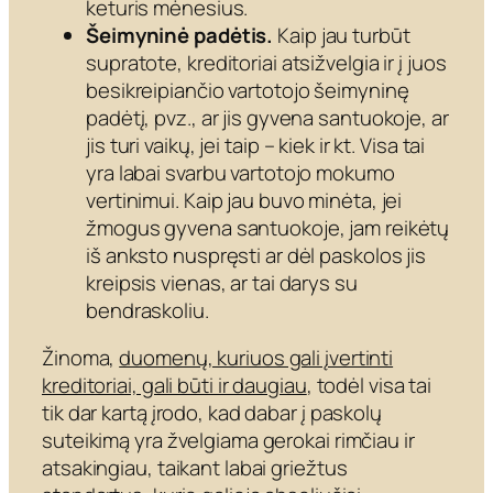
keturis mėnesius.
Šeimyninė padėtis.
Kaip jau turbūt
supratote, kreditoriai atsižvelgia ir į juos
besikreipiančio vartotojo šeimyninę
padėtį, pvz., ar jis gyvena santuokoje, ar
jis turi vaikų, jei taip – kiek ir kt. Visa tai
yra labai svarbu vartotojo mokumo
vertinimui. Kaip jau buvo minėta, jei
žmogus gyvena santuokoje, jam reikėtų
iš anksto nuspręsti ar dėl paskolos jis
kreipsis vienas, ar tai darys su
bendraskoliu.
Žinoma,
duomenų, kuriuos gali įvertinti
kreditoriai, gali būti ir daugiau
, todėl visa tai
tik dar kartą įrodo, kad dabar į paskolų
suteikimą yra žvelgiama gerokai rimčiau ir
atsakingiau, taikant labai griežtus