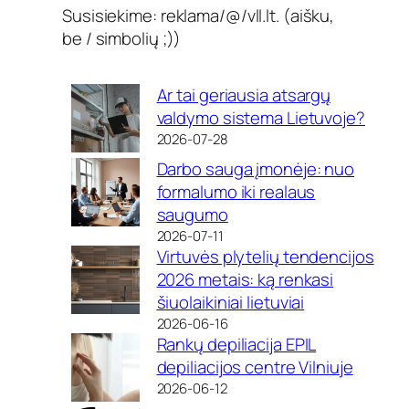
Susisiekime: reklama/@/vll.lt. (aišku,
be / simbolių ;))
Ar tai geriausia atsargų
valdymo sistema Lietuvoje?
2026-07-28
Darbo sauga įmonėje: nuo
formalumo iki realaus
saugumo
2026-07-11
Virtuvės plytelių tendencijos
2026 metais: ką renkasi
šiuolaikiniai lietuviai
2026-06-16
Rankų depiliacija EPIL
depiliacijos centre Vilniuje
2026-06-12