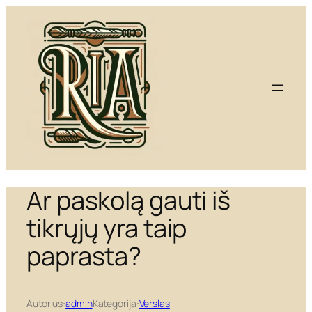
Eiti
prie
turinio
Ar paskolą gauti iš
tikrųjų yra taip
paprasta?
Autorius:
admin
Kategorija:
Verslas