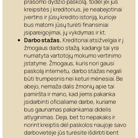
prašomo dydžio paskolą, todėl jei jūs
kreipsitės į kreditorius, jie neabejotinai
įvertins ir jūsų kredito istoriją, kurioje
bus matomi jūsų turėti finansiniai
įsipareigojimai, jų vykdymas ir kt.
Darbo stažas.
Kreditoriai atsižvelgia ir į
žmogaus darbo stažą, kadangi tai yra
numatyta vartotojų mokumo vertinimo
įstatyme. Žmogaus, kuris nori gausi
paskolą internetu, darbo stažas negali
būti trumpesnis nei keturi mėnesiai. Be
abejo, nemaža dalis žmonių apie tai
pamiršta ir mano, kad jiems pakanka
įsidarbinti oficialiame darbe, kuriame
bus gaunamas pakankamai didelis
atlyginimas. Deja, bet to nepakaks ir
norint kreiptis dėl paskolos naujoje savo
darbovietėje jūs turėsite išdirbti bent