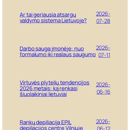
2026-
Ar tai geriausia atsargų
valdymo sistema Lietuvoje?
07-28
2026-
Darbo sauga įmonėje: nuo
formalumo iki realaus saugumo
07-11
Virtuvės plytelių tendencijos
2026-
2026 metais: ką renkasi
06-16
šiuolaikiniai lietuviai
2026-
Rankų depiliacija EPIL
depiliacijos centre Vilniuje
06-12