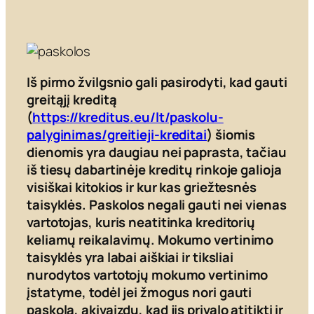
Iš pirmo žvilgsnio gali pasirodyti, kad gauti
greitąjį kreditą
(
https://kreditus.eu/lt/paskolu-
palyginimas/greitieji-kreditai
) šiomis
dienomis yra daugiau nei paprasta, tačiau
iš tiesų dabartinėje kreditų rinkoje galioja
visiškai kitokios ir kur kas griežtesnės
taisyklės. Paskolos negali gauti nei vienas
vartotojas, kuris neatitinka kreditorių
keliamų reikalavimų. Mokumo vertinimo
taisyklės yra labai aiškiai ir tiksliai
nurodytos vartotojų mokumo vertinimo
įstatyme, todėl jei žmogus nori gauti
paskolą, akivaizdu, kad jis privalo atitikti ir