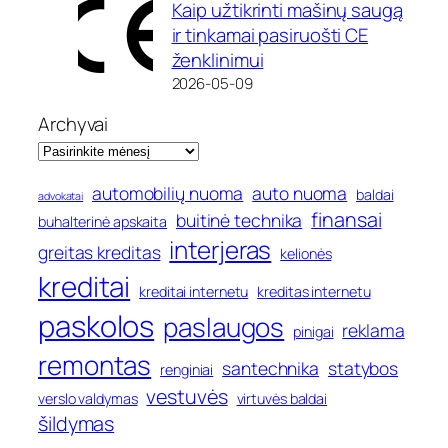
Kaip užtikrinti mašinų saugą
ir tinkamai pasiruošti CE
ženklinimui
2026-05-09
Archyvai
automobilių nuoma
auto nuoma
baldai
advokatai
finansai
buitinė technika
buhalterinė apskaita
interjeras
greitas kreditas
kelionės
kreditai
kreditai internetu
kreditas internetu
paskolos
paslaugos
reklama
pinigai
remontas
santechnika
statybos
renginiai
vestuvės
verslo valdymas
virtuvės baldai
šildymas