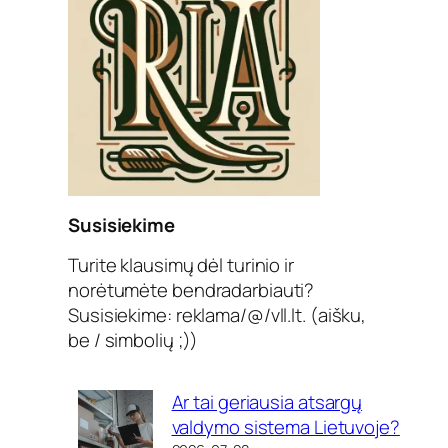
Susisiekime
Turite klausimų dėl turinio ir
norėtumėte bendradarbiauti?
Susisiekime: reklama/@/vll.lt. (aišku,
be / simbolių ;))
Ar tai geriausia atsargų
valdymo sistema Lietuvoje?