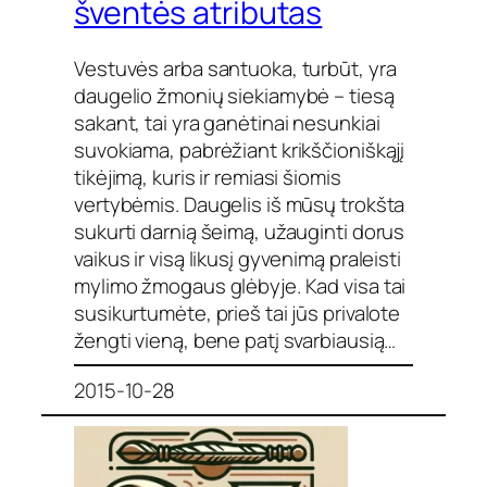
šventės atributas
Vestuvės arba santuoka, turbūt, yra
daugelio žmonių siekiamybė – tiesą
sakant, tai yra ganėtinai nesunkiai
suvokiama, pabrėžiant krikščioniškąjį
tikėjimą, kuris ir remiasi šiomis
vertybėmis. Daugelis iš mūsų trokšta
sukurti darnią šeimą, užauginti dorus
vaikus ir visą likusį gyvenimą praleisti
mylimo žmogaus glėbyje. Kad visa tai
susikurtumėte, prieš tai jūs privalote
žengti vieną, bene patį svarbiausią…
2015-10-28