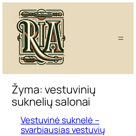
Eiti
prie
turinio
Žyma:
vestuvinių
suknelių salonai
Vestuvinė suknelė –
svarbiausias vestuvių