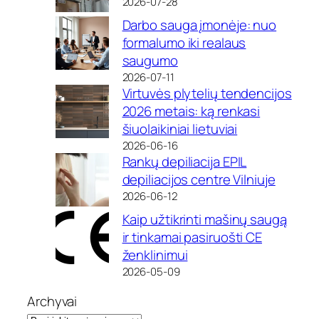
2026-07-28
Darbo sauga įmonėje: nuo
formalumo iki realaus
saugumo
2026-07-11
Virtuvės plytelių tendencijos
2026 metais: ką renkasi
šiuolaikiniai lietuviai
2026-06-16
Rankų depiliacija EPIL
depiliacijos centre Vilniuje
2026-06-12
Kaip užtikrinti mašinų saugą
ir tinkamai pasiruošti CE
ženklinimui
2026-05-09
Archyvai