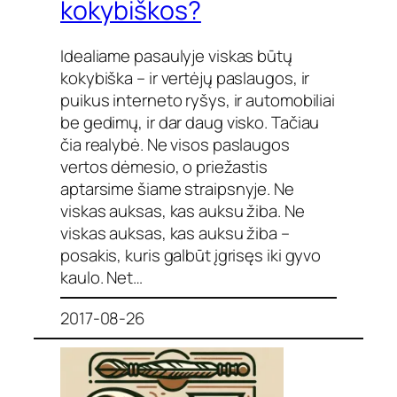
kokybiškos?
Idealiame pasaulyje viskas būtų
kokybiška – ir vertėjų paslaugos, ir
puikus interneto ryšys, ir automobiliai
be gedimų, ir dar daug visko. Tačiau
čia realybė. Ne visos paslaugos
vertos dėmesio, o priežastis
aptarsime šiame straipsnyje. Ne
viskas auksas, kas auksu žiba. Ne
viskas auksas, kas auksu žiba –
posakis, kuris galbūt įgrisęs iki gyvo
kaulo. Net…
2017-08-26