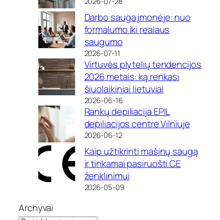
2026-07-28
Darbo sauga įmonėje: nuo
formalumo iki realaus
saugumo
2026-07-11
Virtuvės plytelių tendencijos
2026 metais: ką renkasi
šiuolaikiniai lietuviai
2026-06-16
Rankų depiliacija EPIL
depiliacijos centre Vilniuje
2026-06-12
Kaip užtikrinti mašinų saugą
ir tinkamai pasiruošti CE
ženklinimui
2026-05-09
Archyvai