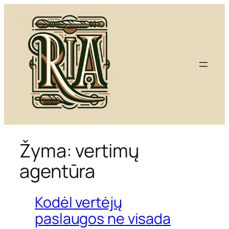
Eiti
prie
turinio
Žyma:
vertimų
agentūra
Kodėl vertėjų
paslaugos ne visada