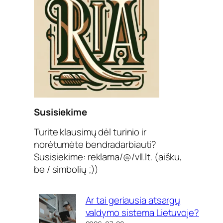
Susisiekime
Turite klausimų dėl turinio ir
norėtumėte bendradarbiauti?
Susisiekime: reklama/@/vll.lt. (aišku,
be / simbolių ;))
Ar tai geriausia atsargų
valdymo sistema Lietuvoje?