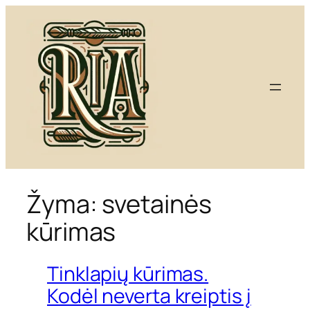
Eiti
prie
turinio
Žyma:
svetainės
kūrimas
Tinklapių kūrimas.
Kodėl neverta kreiptis į