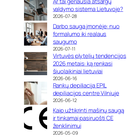
Ar tai geriausia atsargų
valdymo sistema Lietuvoje?
2026-07-28
Darbo sauga įmonėje: nuo
formalumo iki realaus
saugumo
2026-07-11
Virtuvės plytelių tendencijos
2026 metais: ką renkasi
šiuolaikiniai lietuviai
2026-06-16
Rankų depiliacija EPIL
depiliacijos centre Vilniuje
2026-06-12
Kaip užtikrinti mašinų saugą
ir tinkamai pasiruošti CE
ženklinimui
2026-05-09