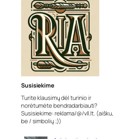
Susisiekime
Turite klausimų dėl turinio ir
norėtumėte bendradarbiauti?
Susisiekime: reklama/@/vll.lt. (aišku,
be / simbolių ;))