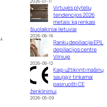
2026-07-11
Virtuvės plytelių
tendencijos 2026
metais: ką renkasi
šiuolaikiniai lietuviai
2026-06-16
u,
Rankų depiliacija EPIL
depiliacijos centre
Vilniuje
2026-06-12
Kaip užtikrinti mašinų
saugą ir tinkamai
pasiruošti CE
ženklinimui
2026-05-09