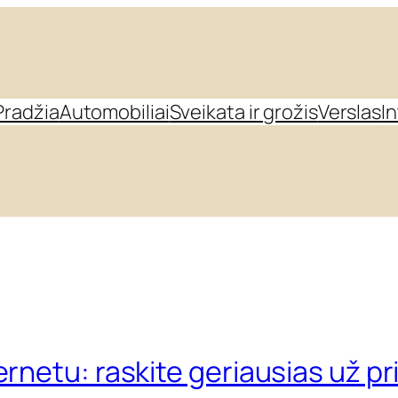
Pradžia
Automobiliai
Sveikata ir grožis
Verslas
I
s
ernetu: raskite geriausias už pr