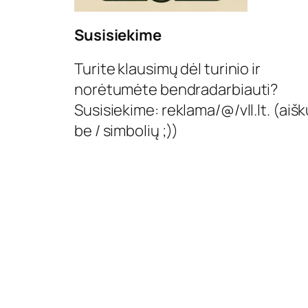
Susisiekime
Turite klausimų dėl turinio ir
norėtumėte bendradarbiauti?
Susisiekime: reklama/@/vll.lt. (aišk
be / simbolių ;))