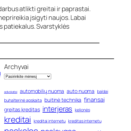
bus atlikti greitai ir paprastai.
prireikia įsigyti naujos. Labai
s patiekalus. Svarstyklės
Archyvai
ų
automobilių nuoma
auto nuoma
baldai
advokatai
finansai
buitinė technika
buhalterinė apskaita
interjeras
greitas kreditas
kelionės
kreditai
kreditai internetu
kreditas internetu
paskolos