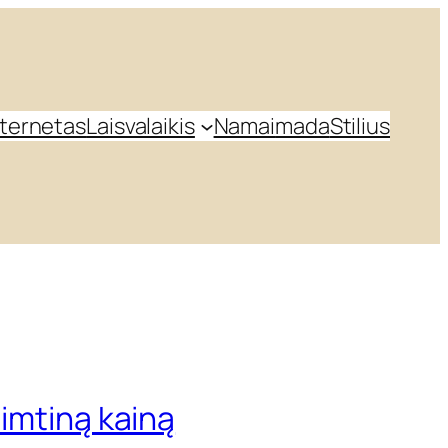
nternetas
Laisvalaikis
Namai
mada
Stilius
iimtiną kainą