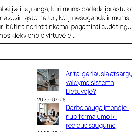
i įvairia įranga, kuri mums padeda įprastus dar
nesusimąstome tol, kol ji nesugenda ir mums ne
kuri būtina norint tinkamai pagaminti sudėtingu
inos kiekvienoje virtuvėje.…
Ar tai geriausia atsarg
valdymo sistema
Lietuvoje?
2026-07-28
Darbo sauga įmonėje:
nuo formalumo iki
realaus saugumo