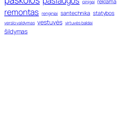
paslaugos
reklama
pinigai
remontas
santechnika
statybos
renginiai
vestuvės
verslo valdymas
virtuvės baldai
šildymas