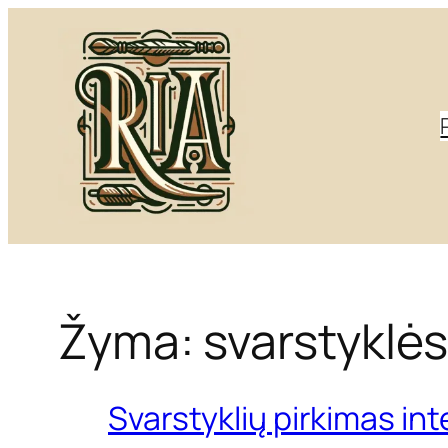
Eiti
prie
turinio
Žyma:
svarstyklė
Svarstyklių pirkimas int