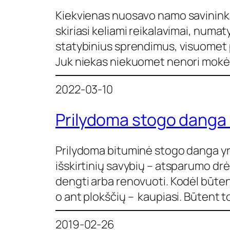
Kiekvienas nuosavo namo savininkas
skiriasi keliami reikalavimai, numaty
statybinius sprendimus, visuomet 
Juk niekas niekuomet nenori mokėti
2022-03-10
Prilydoma stogo danga –
Prilydoma bituminė stogo danga yra
išskirtinių savybių – atsparumo d
dengti arba renovuoti. Kodėl būten
o ant plokščių – kaupiasi. Būtent 
2019-02-26