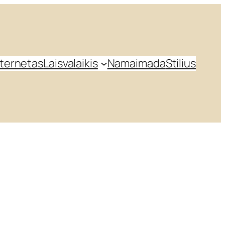
nternetas
Laisvalaikis
Namai
mada
Stilius