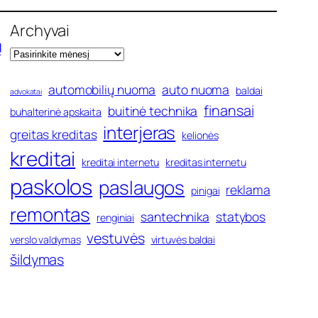
Archyvai
ų
automobilių nuoma
auto nuoma
baldai
advokatai
finansai
buitinė technika
buhalterinė apskaita
interjeras
greitas kreditas
kelionės
kreditai
kreditai internetu
kreditas internetu
paskolos
paslaugos
reklama
pinigai
remontas
santechnika
statybos
renginiai
vestuvės
verslo valdymas
virtuvės baldai
šildymas