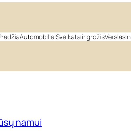
Pradžia
Automobiliai
Sveikata ir grožis
Verslas
I
jūsų namui