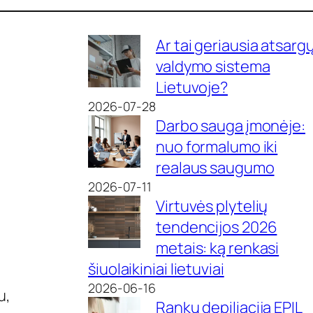
Ar tai geriausia atsarg
valdymo sistema
Lietuvoje?
2026-07-28
Darbo sauga įmonėje:
nuo formalumo iki
realaus saugumo
2026-07-11
Virtuvės plytelių
tendencijos 2026
metais: ką renkasi
šiuolaikiniai lietuviai
2026-06-16
u,
Rankų depiliacija EPIL