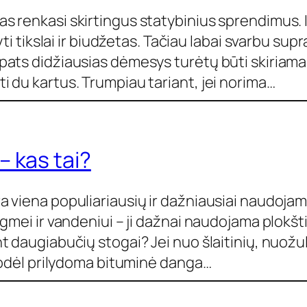
 renkasi skirtingus statybinius sprendimus. Ir 
ti tikslai ir biudžetas. Tačiau labai svarbu supr
pats didžiausias dėmesys turėtų būti skiriama
 du kartus. Trumpiau tariant, jei norima…
 kas tai?
 viena populiariausių ir dažniausiai naudoja
rėgmei ir vandeniui – ji dažnai naudojama plo
t daugiabučių stogai? Jei nuo šlaitinių, nuož
todėl prilydoma bituminė danga…