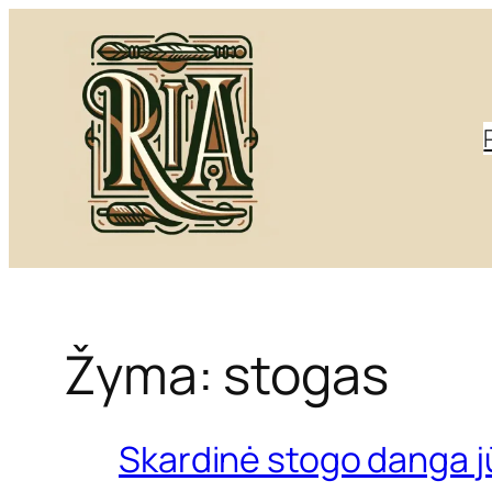
Eiti
prie
turinio
Žyma:
stogas
Skardinė stogo danga 