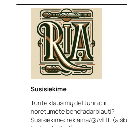
Susisiekime
Turite klausimų dėl turinio ir
norėtumėte bendradarbiauti?
Susisiekime: reklama/@/vll.lt. (aišk