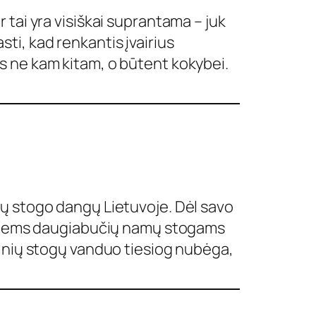
tai yra visiškai suprantama – juk
asti, kad renkantis įvairius
s ne kam kitam, o būtent kokybei.
mų stogo dangų Lietuvoje. Dėl savo
kštiems daugiabučių namų stogams
ulnių stogų vanduo tiesiog nubėga,