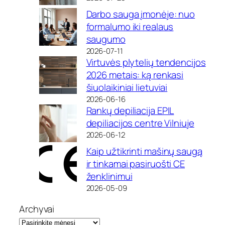
Darbo sauga įmonėje: nuo
formalumo iki realaus
saugumo
2026-07-11
Virtuvės plytelių tendencijos
2026 metais: ką renkasi
šiuolaikiniai lietuviai
2026-06-16
Rankų depiliacija EPIL
depiliacijos centre Vilniuje
2026-06-12
Kaip užtikrinti mašinų saugą
ir tinkamai pasiruošti CE
ženklinimui
2026-05-09
Archyvai