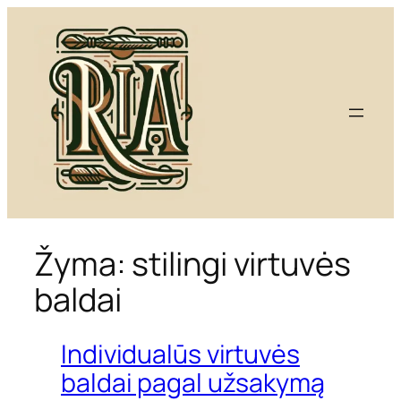
Eiti
prie
turinio
Žyma:
stilingi virtuvės
baldai
Individualūs virtuvės
baldai pagal užsakymą