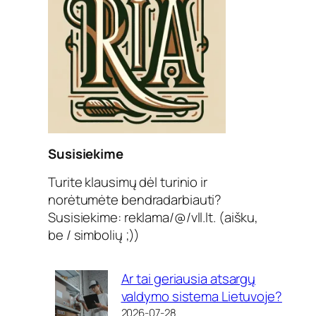
Susisiekime
Turite klausimų dėl turinio ir
norėtumėte bendradarbiauti?
Susisiekime: reklama/@/vll.lt. (aišku,
be / simbolių ;))
Ar tai geriausia atsargų
valdymo sistema Lietuvoje?
2026-07-28