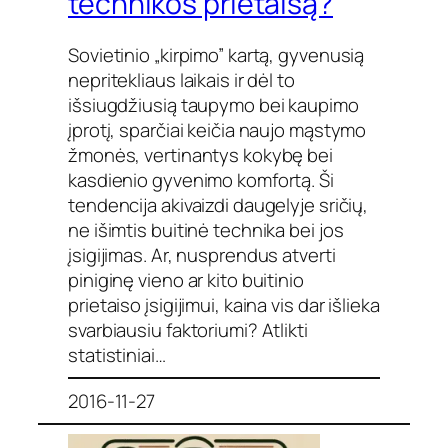
technikos prietaisą?
Sovietinio „kirpimo” kartą, gyvenusią
nepritekliaus laikais ir dėl to
išsiugdžiusią taupymo bei kaupimo
įprotį, sparčiai keičia naujo mąstymo
žmonės, vertinantys kokybę bei
kasdienio gyvenimo komfortą. Ši
tendencija akivaizdi daugelyje sričių,
ne išimtis buitinė technika bei jos
įsigijimas. Ar, nusprendus atverti
piniginę vieno ar kito buitinio
prietaiso įsigijimui, kaina vis dar išlieka
svarbiausiu faktoriumi? Atlikti
statistiniai…
2016-11-27