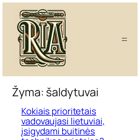
Eiti
prie
turinio
Žyma:
šaldytuvai
Kokiais prioritetais
vadovaujasi lietuviai,
įsigydami buitinės