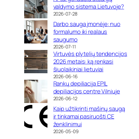
valdymo sistema Lietuvoje?
2026-07-28
Darbo sauga įmonėje: nuo
formalumo iki realaus
saugumo
2026-07-11
Virtuvės plytelių tendencijos
2026 metais: ką renkasi
šiuolaikiniai lietuviai
2026-06-16
Rankų depiliacija EPIL
depiliacijos centre Vilniuje
2026-06-12
Kaip užtikrinti mašinų saugą
ir tinkamai pasiruošti CE
ženklinimui
2026-05-09