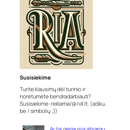
Susisiekime
Turite klausimų dėl turinio ir
norėtumėte bendradarbiauti?
Susisiekime: reklama/@/vll.lt. (aišku,
be / simbolių ;))
Ar tai geriausia atsargų