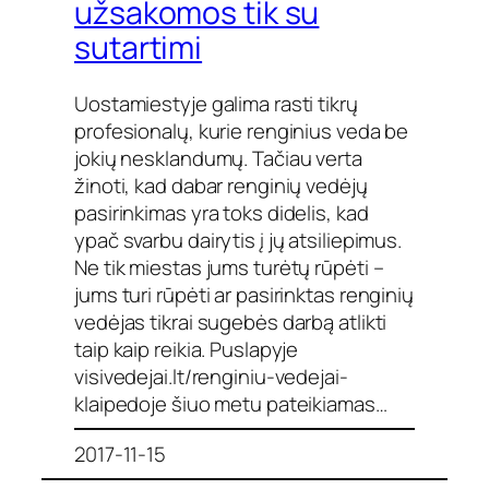
užsakomos tik su
sutartimi
Uostamiestyje galima rasti tikrų
profesionalų, kurie renginius veda be
jokių nesklandumų. Tačiau verta
žinoti, kad dabar renginių vedėjų
pasirinkimas yra toks didelis, kad
ypač svarbu dairytis į jų atsiliepimus.
Ne tik miestas jums turėtų rūpėti –
jums turi rūpėti ar pasirinktas renginių
vedėjas tikrai sugebės darbą atlikti
taip kaip reikia. Puslapyje
visivedejai.lt/renginiu-vedejai-
klaipedoje šiuo metu pateikiamas…
2017-11-15