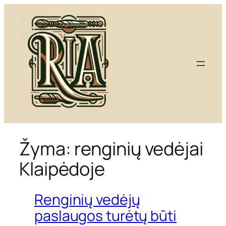
Eiti
prie
turinio
Žyma:
renginių vedėjai
Klaipėdoje
Renginių vedėjų
paslaugos turėtų būti