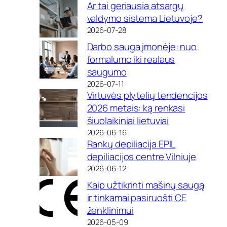
Ar tai geriausia atsargų
valdymo sistema Lietuvoje?
2026-07-28
Darbo sauga įmonėje: nuo
formalumo iki realaus
saugumo
2026-07-11
Virtuvės plytelių tendencijos
2026 metais: ką renkasi
šiuolaikiniai lietuviai
2026-06-16
Rankų depiliacija EPIL
depiliacijos centre Vilniuje
2026-06-12
Kaip užtikrinti mašinų saugą
ir tinkamai pasiruošti CE
ženklinimui
2026-05-09