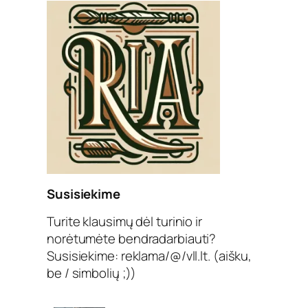
Susisiekime
Turite klausimų dėl turinio ir
norėtumėte bendradarbiauti?
Susisiekime: reklama/@/vll.lt. (aišku,
be / simbolių ;))