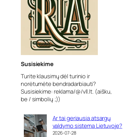
Susisiekime
Turite klausimų dėl turinio ir
norėtumėte bendradarbiauti?
Susisiekime: reklama/@/vll.lt. (aišku,
be / simbolių ;))
Ar tai geriausia atsargų
valdymo sistema Lietuvoje?
2026-07-28