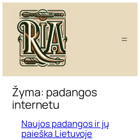
Eiti
prie
turinio
Žyma:
padangos
internetu
Naujos padangos ir jų
paieška Lietuvoje