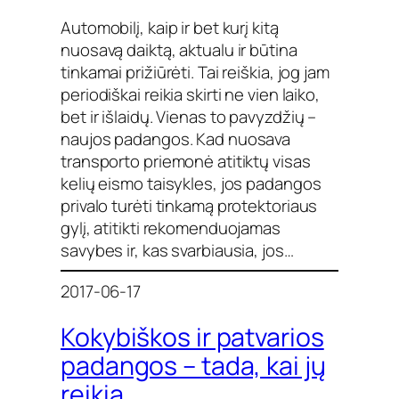
Automobilį, kaip ir bet kurį kitą
nuosavą daiktą, aktualu ir būtina
tinkamai prižiūrėti. Tai reiškia, jog jam
periodiškai reikia skirti ne vien laiko,
bet ir išlaidų. Vienas to pavyzdžių –
naujos padangos. Kad nuosava
transporto priemonė atitiktų visas
kelių eismo taisykles, jos padangos
privalo turėti tinkamą protektoriaus
gylį, atitikti rekomenduojamas
savybes ir, kas svarbiausia, jos…
2017-06-17
Kokybiškos ir patvarios
padangos – tada, kai jų
reikia