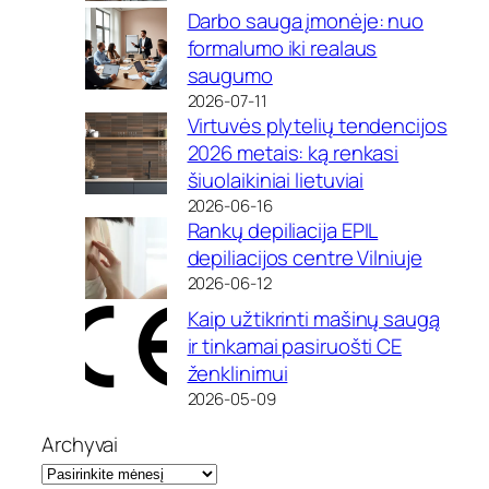
Darbo sauga įmonėje: nuo
formalumo iki realaus
saugumo
2026-07-11
Virtuvės plytelių tendencijos
2026 metais: ką renkasi
šiuolaikiniai lietuviai
2026-06-16
Rankų depiliacija EPIL
depiliacijos centre Vilniuje
2026-06-12
Kaip užtikrinti mašinų saugą
ir tinkamai pasiruošti CE
ženklinimui
2026-05-09
Archyvai