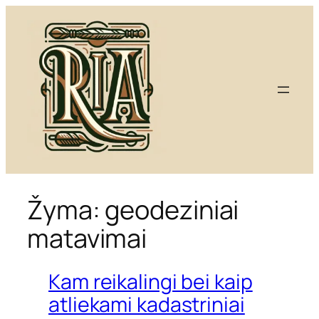
Eiti
prie
turinio
Žyma:
geodeziniai
matavimai
Kam reikalingi bei kaip
atliekami kadastriniai