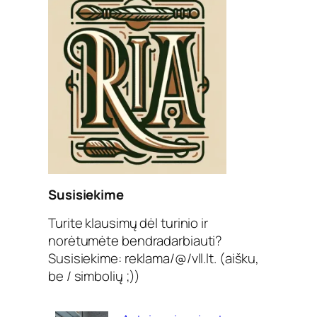
Susisiekime
Turite klausimų dėl turinio ir
norėtumėte bendradarbiauti?
Susisiekime: reklama/@/vll.lt. (aišku,
be / simbolių ;))