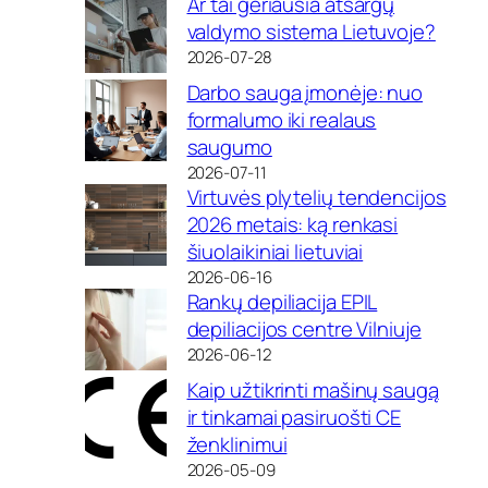
Ar tai geriausia atsargų
valdymo sistema Lietuvoje?
2026-07-28
Darbo sauga įmonėje: nuo
formalumo iki realaus
saugumo
2026-07-11
Virtuvės plytelių tendencijos
2026 metais: ką renkasi
šiuolaikiniai lietuviai
2026-06-16
Rankų depiliacija EPIL
depiliacijos centre Vilniuje
2026-06-12
Kaip užtikrinti mašinų saugą
ir tinkamai pasiruošti CE
ženklinimui
2026-05-09