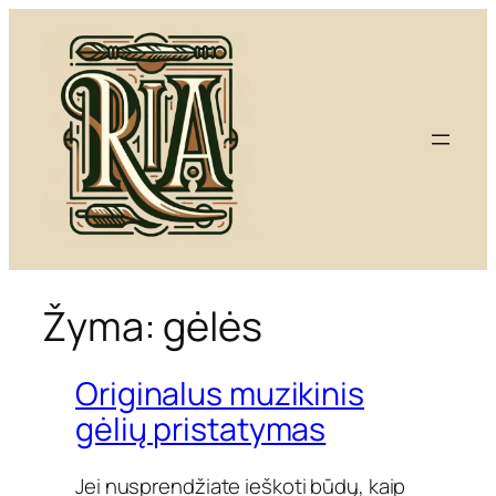
Eiti
prie
turinio
Žyma:
gėlės
Originalus muzikinis
gėlių pristatymas
Jei nusprendžiate ieškoti būdų, kaip