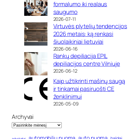
formalumo iki realaus
saugumo
2026-07-11
Virtuvės plytelių tendencijos
2026 metais: ką renkasi
šiuolaikiniai lietuviai
2026-06-16
Rankų depiliacija EPIL
depiliacijos centre Vilniuje
2026-06-12
Kaip užtikrinti mašinų saugą
ir tinkamai pasiruošti CE
ženklinimui
2026-05-09
Archyvai
automobilių nuoma
auto nuoma
baldai
advokatai