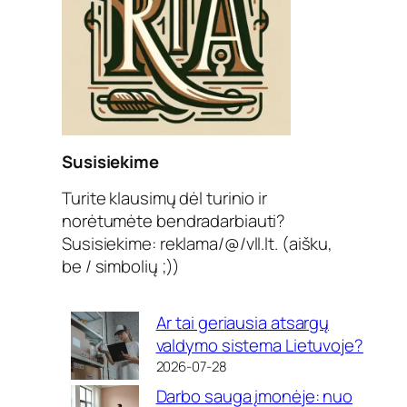
Susisiekime
Turite klausimų dėl turinio ir
norėtumėte bendradarbiauti?
Susisiekime: reklama/@/vll.lt. (aišku,
be / simbolių ;))
Ar tai geriausia atsargų
valdymo sistema Lietuvoje?
2026-07-28
Darbo sauga įmonėje: nuo